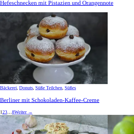
Hefeschnecken mit Pistazien und Orangennote
Bäckerei
,
Donuts
,
Süße Teilchen
,
Süßes
Berliner mit Schokoladen-Kaffee-Creme
1
2
3
…
8
Weiter →