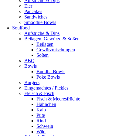
Aufstriche & Dips
Eier
Pancakes
Sandwiches
Smoothie Bowls
Soulfood
Aufstriche & Dips
Beilagen, Gewürze & Soßen
Beilagen
Gewürzmischungen
Soßen
BBQ
Bowls
Buddha Bowls
Poke Bowls
Burgers
Eingemachtes / Pickles
Fleisch & Fisch
Fisch & Meeresfrüchte
Hähnchen
Kalb
Pute
Rind
Schwein
Wild