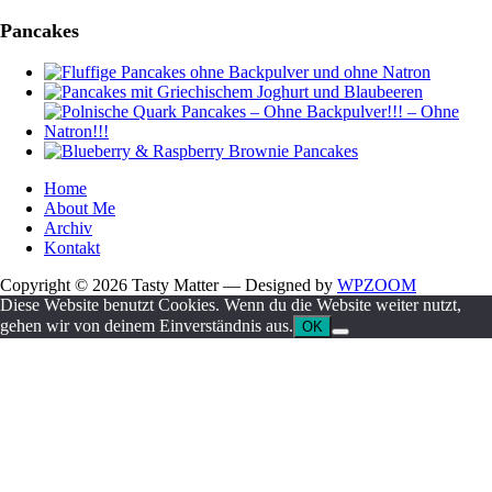
Pancakes
Home
About Me
Archiv
Kontakt
Copyright © 2026 Tasty Matter
— Designed by
WPZOOM
Diese Website benutzt Cookies. Wenn du die Website weiter nutzt,
gehen wir von deinem Einverständnis aus.
OK