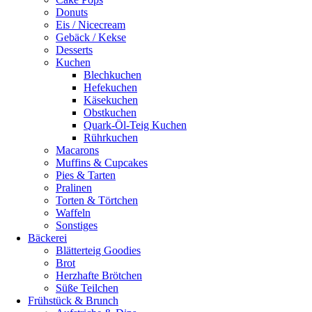
Donuts
Eis / Nicecream
Gebäck / Kekse
Desserts
Kuchen
Blechkuchen
Hefekuchen
Käsekuchen
Obstkuchen
Quark-Öl-Teig Kuchen
Rührkuchen
Macarons
Muffins & Cupcakes
Pies & Tarten
Pralinen
Torten & Törtchen
Waffeln
Sonstiges
Bäckerei
Blätterteig Goodies
Brot
Herzhafte Brötchen
Süße Teilchen
Frühstück & Brunch