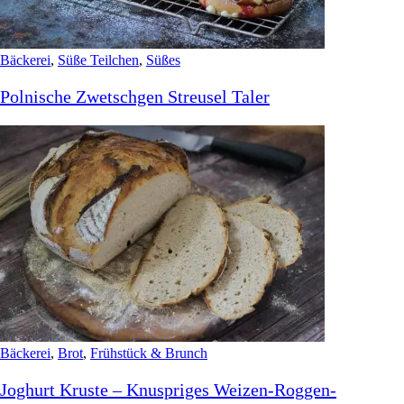
Bäckerei
,
Süße Teilchen
,
Süßes
Polnische Zwetschgen Streusel Taler
Bäckerei
,
Brot
,
Frühstück & Brunch
Joghurt Kruste – Knuspriges Weizen-Roggen-