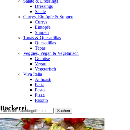
Salate & Dressings
Dressings
Salate
Currys, Eintöpfe & Suppen
Currys
Eintöpfe
Suppen
Tapas & Quesadillas
Quesadillas
Tapas
Veggies, Vegan & Vegetarisch
Gemüse
Vegan
Vegetarisch
Viva Italia
Antipasti
Pasta
Pesto
Pizza
Risotto
Bäckerei
Home
Index