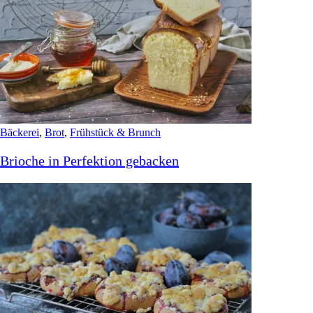
Index
Süßes
Bäckerei
Frühstück & Brunch
Soulfood
Bäckerei
,
Brot
,
Frühstück & Brunch
Brioche in Perfektion gebacken