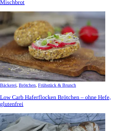
Mischbrot
Bäckerei
,
Brötchen
,
Frühstück & Brunch
Low Carb Haferflocken Brötchen – ohne Hefe,
glutenfrei