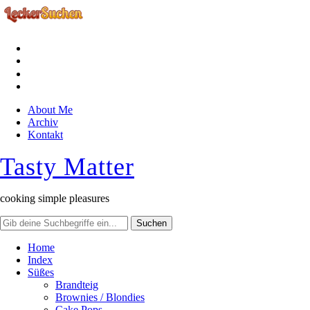
facebook
instagram
pinterest
rss
About Me
Archiv
Kontakt
Tasty Matter
cooking simple pleasures
Home
Index
Süßes
Brandteig
Brownies / Blondies
Cake Pops