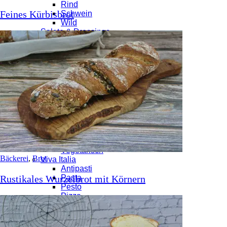
Rind
Feines Kürbisbrot
Schwein
Wild
Salate & Dressings
Dressings
Salate
Currys, Eintöpfe & Suppen
Currys
Eintöpfe
Suppen
Tapas & Quesadillas
Quesadillas
Tapas
Veggies, Vegan & Vegetarisch
Gemüse
Vegan
Vegetarisch
Bäckerei
,
Brot
Viva Italia
Antipasti
Rustikales Wurzelbrot mit Körnern
Pasta
Pesto
Pizza
Risotto
Home