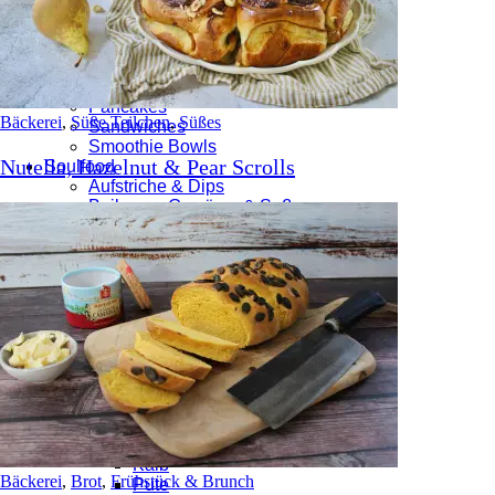
Herzhafte Brötchen
Süße Teilchen
Frühstück & Brunch
Aufstriche & Dips
Eier
Pancakes
Bäckerei
,
Süße Teilchen
,
Süßes
Sandwiches
Smoothie Bowls
Nutella, Hazelnut & Pear Scrolls
Soulfood
Aufstriche & Dips
Beilagen, Gewürze & Soßen
Beilagen
Gewürzmischungen
Soßen
BBQ
Bowls
Buddha Bowls
Poke Bowls
Burgers
Eingemachtes / Pickles
Fleisch & Fisch
Fisch & Meeresfrüchte
Hähnchen
Kalb
Bäckerei
,
Brot
,
Frühstück & Brunch
Pute