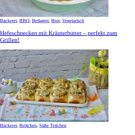
Bäckerei
,
BBQ
,
Beilagen
,
Brot
,
Vegetarisch
Hefeschnecken mit Kräuterbutter – perfekt zum
Grillen!
Bäckerei
,
Brötchen
,
Süße Teilchen