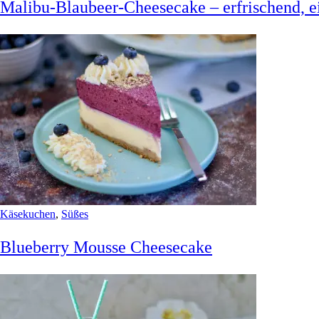
Malibu-Blaubeer-Cheesecake – erfrischend, 
Käsekuchen
,
Süßes
Blueberry Mousse Cheesecake