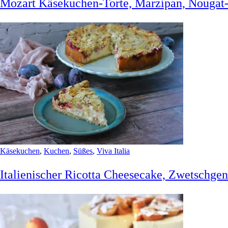
Mozart Käsekuchen-Torte, Marzipan, Nougat-
Käsekuchen
,
Kuchen
,
Süßes
,
Viva Italia
Italienischer Ricotta Cheesecake, Zwetschg