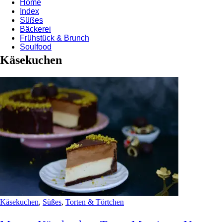
Home
Index
Süßes
Bäckerei
Frühstück & Brunch
Soulfood
Käsekuchen
Käsekuchen
,
Süßes
,
Torten & Törtchen