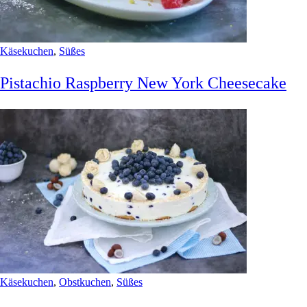
Käsekuchen
,
Süßes
Pistachio Raspberry New York Cheesecake
Käsekuchen
,
Obstkuchen
,
Süßes