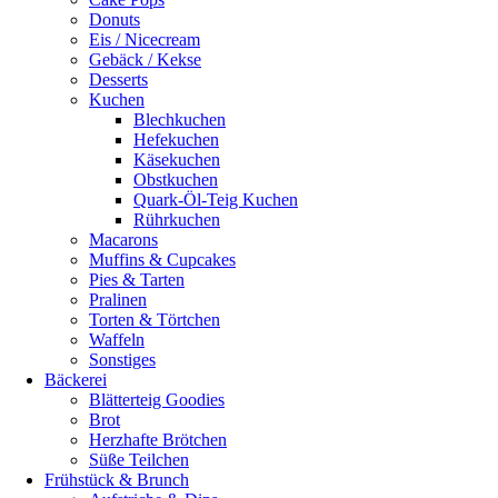
Donuts
Eis / Nicecream
Gebäck / Kekse
Desserts
Kuchen
Blechkuchen
Hefekuchen
Käsekuchen
Obstkuchen
Quark-Öl-Teig Kuchen
Rührkuchen
Macarons
Muffins & Cupcakes
Pies & Tarten
Pralinen
Torten & Törtchen
Waffeln
Sonstiges
Bäckerei
Blätterteig Goodies
Brot
Herzhafte Brötchen
Süße Teilchen
Frühstück & Brunch