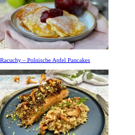
Home
Index
Süßes
Bäckerei
Frühstück & Brunch
Soulfood
Racuchy – Polnische Apfel Pancakes