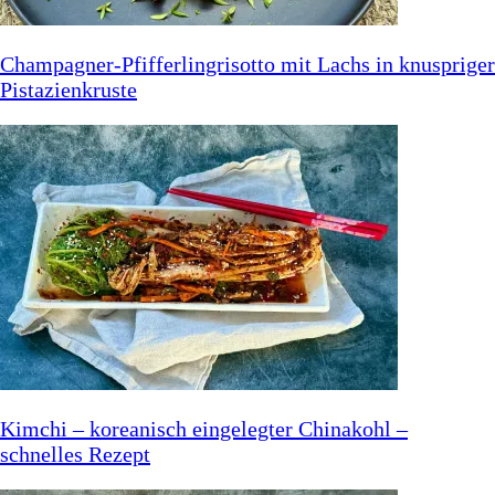
Champagner-Pfifferlingrisotto mit Lachs in knuspriger
Pistazienkruste
Kimchi – koreanisch eingelegter Chinakohl –
schnelles Rezept