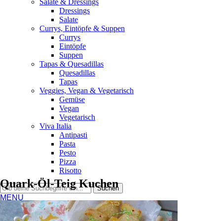
Salate & Dressings
Dressings
Salate
Currys, Eintöpfe & Suppen
Currys
Eintöpfe
Suppen
Tapas & Quesadillas
Quesadillas
Tapas
Veggies, Vegan & Vegetarisch
Gemüse
Vegan
Vegetarisch
Viva Italia
Antipasti
Pasta
Pesto
Pizza
Risotto
Quark-Öl-Teig Kuchen
MENU
Home