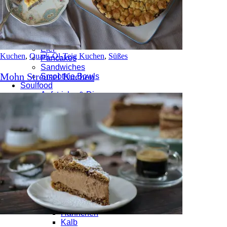
Brot
Herzhafte Brötchen
Süße Teilchen
Frühstück & Brunch
Aufstriche & Dips
Eier
Kuchen
,
Quark-Öl-Teig Kuchen
,
Süßes
Pancakes
Sandwiches
Mohn Streusel Kuchen
Smoothie Bowls
Soulfood
Aufstriche & Dips
Beilagen, Gewürze & Soßen
Beilagen
Gewürzmischungen
Soßen
BBQ
Bowls
Buddha Bowls
Poke Bowls
Burgers
Eingemachtes / Pickles
Fleisch & Fisch
Fisch & Meeresfrüchte
Hähnchen
Kalb