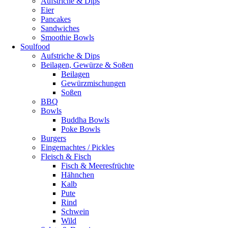
Aufstriche & Dips
Eier
Pancakes
Sandwiches
Smoothie Bowls
Soulfood
Aufstriche & Dips
Beilagen, Gewürze & Soßen
Beilagen
Gewürzmischungen
Soßen
BBQ
Bowls
Buddha Bowls
Poke Bowls
Burgers
Eingemachtes / Pickles
Fleisch & Fisch
Fisch & Meeresfrüchte
Hähnchen
Kalb
Pute
Rind
Schwein
Wild