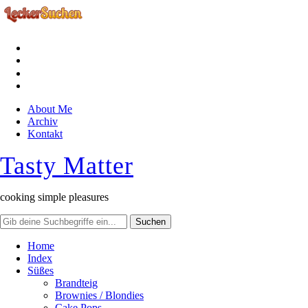
facebook
instagram
pinterest
rss
About Me
Archiv
Kontakt
Tasty Matter
cooking simple pleasures
Home
Index
Süßes
Brandteig
Brownies / Blondies
Cake Pops