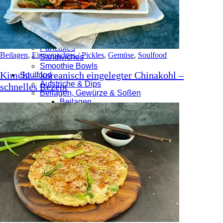
Herzhafte Brötchen
Süße Teilchen
Frühstück & Brunch
Aufstriche & Dips
Eier
Pancakes
Beilagen
,
Eingemachtes / Pickles
,
Gemüse
,
Soulfood
Sandwiches
Smoothie Bowls
Kimchi – koreanisch eingelegter Chinakohl –
Soulfood
Aufstriche & Dips
schnelles Rezept
Beilagen, Gewürze & Soßen
Beilagen
Gewürzmischungen
Soßen
BBQ
Bowls
Buddha Bowls
Poke Bowls
Burgers
Eingemachtes / Pickles
Fleisch & Fisch
Fisch & Meeresfrüchte
Hähnchen
Kalb
Pute