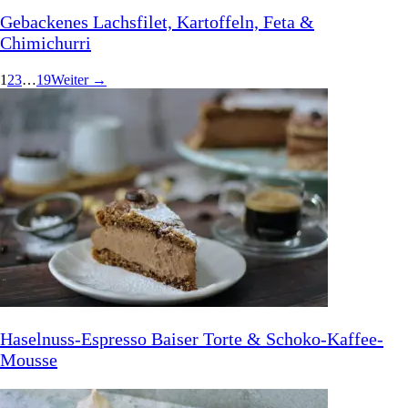
Gebackenes Lachsfilet, Kartoffeln, Feta &
Chimichurri
1
2
3
…
19
Weiter →
Haselnuss-Espresso Baiser Torte & Schoko-Kaffee-
Mousse