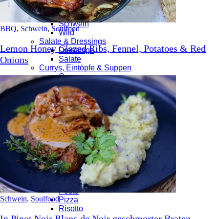
Pute
Rind
Schwein
BBQ
,
Schwein
,
Soulfood
Wild
Salate & Dressings
Lemon Honey Glazed Ribs, Fennel, Potatoes & Red
Dressings
Onions
Salate
Currys, Eintöpfe & Suppen
Currys
Eintöpfe
Suppen
Tapas & Quesadillas
Quesadillas
Tapas
Veggies, Vegan & Vegetarisch
Gemüse
Vegan
Vegetarisch
Viva Italia
Antipasti
Pasta
Pesto
Schwein
,
Soulfood
Pizza
Risotto
In Pinot Noir Blanc de Noir geschmorter Braten,