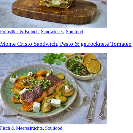
Frühstück & Brunch
,
Sandwiches
,
Soulfood
Monte Cristo Sandwich, Pesto & getrocknete Tomaten
Fisch & Meeresfrüchte
,
Soulfood