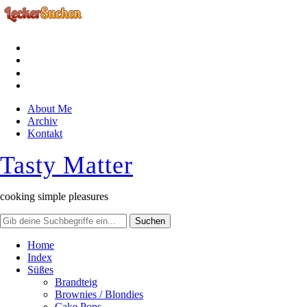
facebook
instagram
pinterest
rss
About Me
Archiv
Kontakt
Tasty Matter
cooking simple pleasures
Home
Index
Süßes
Brandteig
Brownies / Blondies
Cake Pops