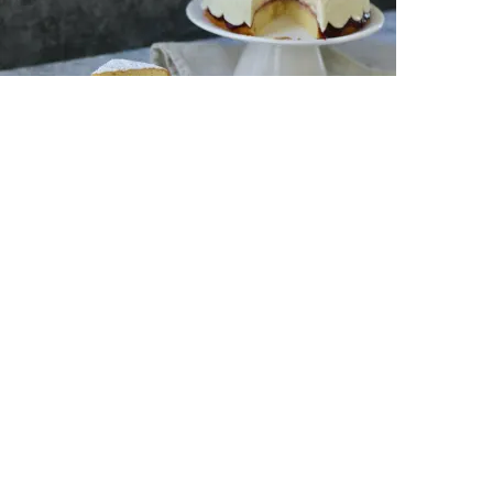
Victoria Sponge Cake, Vanille-Chantilly, Tonka Bohne
Desserts