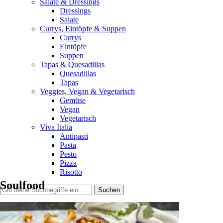
Salate & Dressings
Dressings
Salate
Currys, Eintöpfe & Suppen
Currys
Eintöpfe
Suppen
Tapas & Quesadillas
Quesadillas
Tapas
Veggies, Vegan & Vegetarisch
Gemüse
Vegan
Vegetarisch
Viva Italia
Antipasti
Pasta
Pesto
Pizza
Risotto
Soulfood
Home
Index