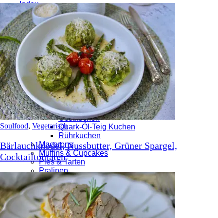
Index
Süßes
Brandteig
Brownies / Blondies
Cake Pops
Donuts
Eis / Nicecream
Gebäck / Kekse
Desserts
Kuchen
Blechkuchen
Hefekuchen
Käsekuchen
Obstkuchen
Soulfood
,
Vegetarisch
Quark-Öl-Teig Kuchen
Rührkuchen
Bärlauchknödel, Nussbutter, Grüner Spargel,
Macarons
Muffins & Cupcakes
Cocktailtomaten
Pies & Tarten
Pralinen
Torten & Törtchen
Waffeln
Sonstiges
Bäckerei
Blätterteig Goodies