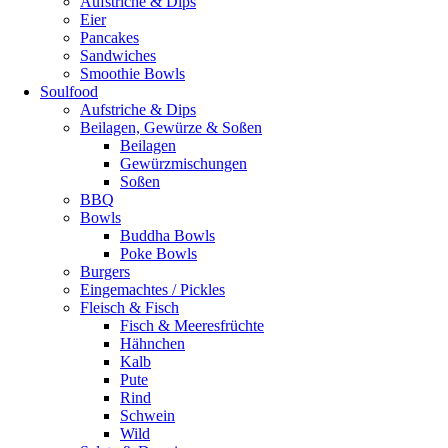
Aufstriche & Dips
Eier
Pancakes
Sandwiches
Smoothie Bowls
Soulfood
Aufstriche & Dips
Beilagen, Gewürze & Soßen
Beilagen
Gewürzmischungen
Soßen
BBQ
Bowls
Buddha Bowls
Poke Bowls
Burgers
Eingemachtes / Pickles
Fleisch & Fisch
Fisch & Meeresfrüchte
Hähnchen
Kalb
Pute
Rind
Schwein
Wild