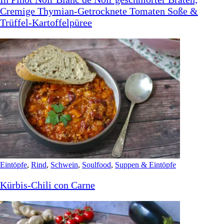
Cremige Thymian-Getrocknete Tomaten Soße &
Trüffel-Kartoffelpüree
Eintöpfe
,
Rind
,
Schwein
,
Soulfood
,
Suppen & Eintöpfe
Kürbis-Chili con Carne