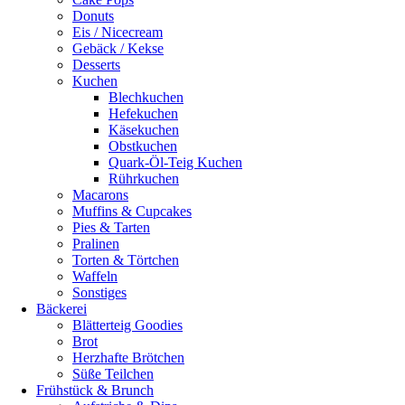
Donuts
Eis / Nicecream
Gebäck / Kekse
Desserts
Kuchen
Blechkuchen
Hefekuchen
Käsekuchen
Obstkuchen
Quark-Öl-Teig Kuchen
Rührkuchen
Macarons
Muffins & Cupcakes
Pies & Tarten
Pralinen
Torten & Törtchen
Waffeln
Sonstiges
Bäckerei
Blätterteig Goodies
Brot
Herzhafte Brötchen
Süße Teilchen
Frühstück & Brunch