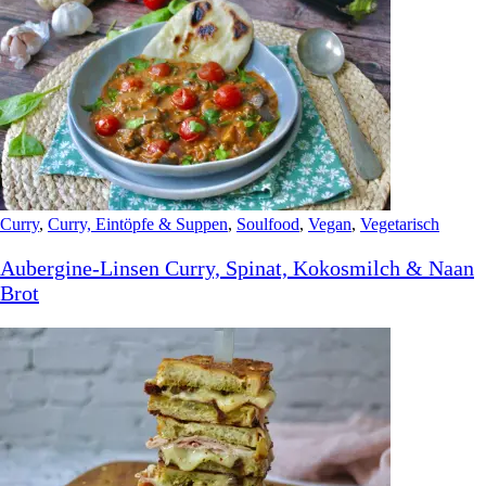
Curry
,
Curry, Eintöpfe & Suppen
,
Soulfood
,
Vegan
,
Vegetarisch
Aubergine-Linsen Curry, Spinat, Kokosmilch & Naan
Brot