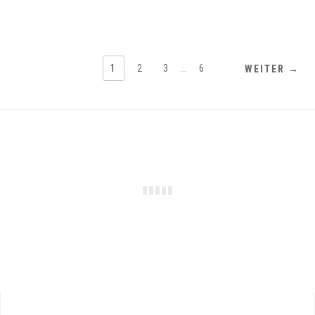
1
2
3
…
6
WEITER →