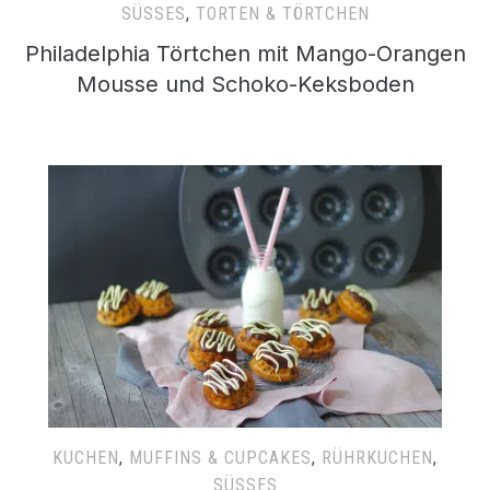
SÜSSES
,
TORTEN & TÖRTCHEN
Philadelphia Törtchen mit Mango-Orangen
Mousse und Schoko-Keksboden
KUCHEN
,
MUFFINS & CUPCAKES
,
RÜHRKUCHEN
,
SÜSSES