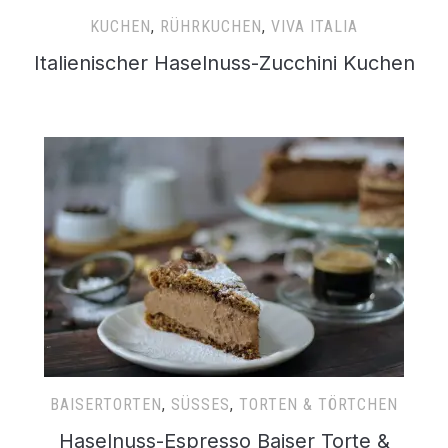
KUCHEN
,
RÜHRKUCHEN
,
VIVA ITALIA
Italienischer Haselnuss-Zucchini Kuchen
BAISERTORTEN
,
SÜSSES
,
TORTEN & TÖRTCHEN
Haselnuss-Espresso Baiser Torte &