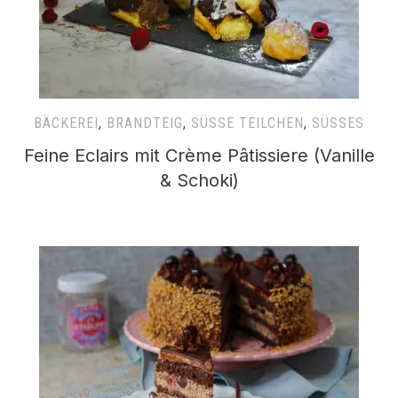
BÄCKEREI
,
BRANDTEIG
,
SÜSSE TEILCHEN
,
SÜSSES
Feine Eclairs mit Crème Pâtissiere (Vanille
& Schoki)