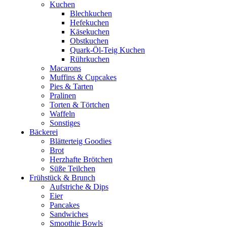
Kuchen
Blechkuchen
Hefekuchen
Käsekuchen
Obstkuchen
Quark-Öl-Teig Kuchen
Rührkuchen
Macarons
Muffins & Cupcakes
Pies & Tarten
Pralinen
Torten & Törtchen
Waffeln
Sonstiges
Bäckerei
Blätterteig Goodies
Brot
Herzhafte Brötchen
Süße Teilchen
Frühstück & Brunch
Aufstriche & Dips
Eier
Pancakes
Sandwiches
Smoothie Bowls