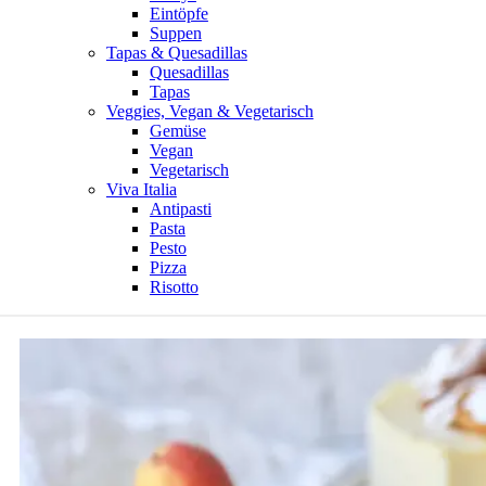
Eintöpfe
Suppen
Tapas & Quesadillas
Quesadillas
Tapas
Veggies, Vegan & Vegetarisch
Gemüse
Vegan
Vegetarisch
Viva Italia
Antipasti
Pasta
Pesto
Pizza
Risotto