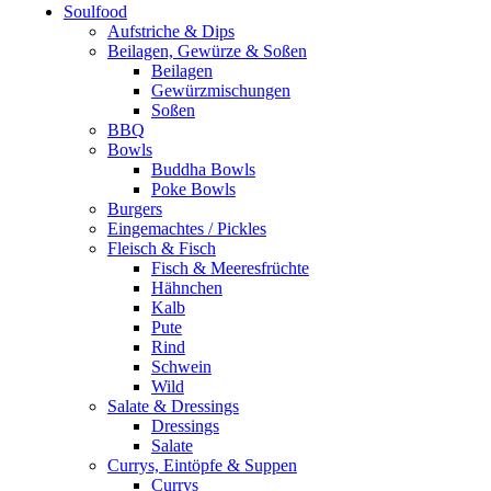
Soulfood
Aufstriche & Dips
Beilagen, Gewürze & Soßen
Beilagen
Gewürzmischungen
Soßen
BBQ
Bowls
Buddha Bowls
Poke Bowls
Burgers
Eingemachtes / Pickles
Fleisch & Fisch
Fisch & Meeresfrüchte
Hähnchen
Kalb
Pute
Rind
Schwein
Wild
Salate & Dressings
Dressings
Salate
Currys, Eintöpfe & Suppen
Currys