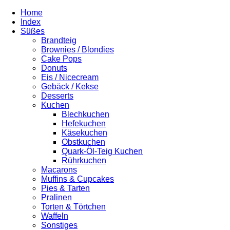
Home
Index
Süßes
Brandteig
Brownies / Blondies
Cake Pops
Donuts
Eis / Nicecream
Gebäck / Kekse
Desserts
Kuchen
Blechkuchen
Hefekuchen
Käsekuchen
Obstkuchen
Quark-Öl-Teig Kuchen
Rührkuchen
Macarons
Muffins & Cupcakes
Pies & Tarten
Pralinen
Torten & Törtchen
Waffeln
Sonstiges