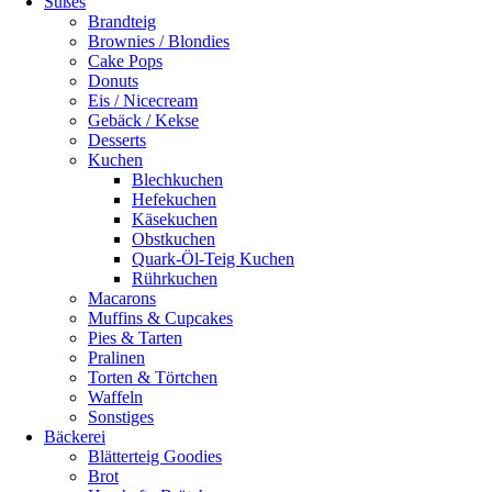
Süßes
Brandteig
Brownies / Blondies
Cake Pops
Donuts
Eis / Nicecream
Gebäck / Kekse
Desserts
Kuchen
Blechkuchen
Hefekuchen
Käsekuchen
Obstkuchen
Quark-Öl-Teig Kuchen
Rührkuchen
Macarons
Muffins & Cupcakes
Pies & Tarten
Pralinen
Torten & Törtchen
Waffeln
Sonstiges
Bäckerei
Blätterteig Goodies
Brot