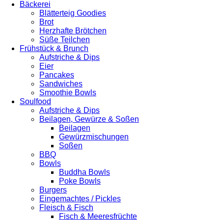
Bäckerei
Blätterteig Goodies
Brot
Herzhafte Brötchen
Süße Teilchen
Frühstück & Brunch
Aufstriche & Dips
Eier
Pancakes
Sandwiches
Smoothie Bowls
Soulfood
Aufstriche & Dips
Beilagen, Gewürze & Soßen
Beilagen
Gewürzmischungen
Soßen
BBQ
Bowls
Buddha Bowls
Poke Bowls
Burgers
Eingemachtes / Pickles
Fleisch & Fisch
Fisch & Meeresfrüchte