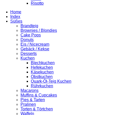
Risotto
Home
Index
Süßes
Brandteig
Brownies / Blondies
Cake Pops
Donuts
Eis / Nicecream
Gebäck / Kekse
Desserts
Kuchen
Blechkuchen
Hefekuchen
Käsekuchen
Obstkuchen
Quark-Öl-Teig Kuchen
Rührkuchen
Macarons
Muffins & Cupcakes
Pies & Tarten
Pralinen
Torten & Törtchen
Waffeln