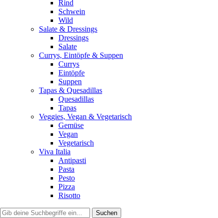
Rind
Schwein
Wild
Salate & Dressings
Dressings
Salate
Currys, Eintöpfe & Suppen
Currys
Eintöpfe
Suppen
Tapas & Quesadillas
Quesadillas
Tapas
Veggies, Vegan & Vegetarisch
Gemüse
Vegan
Vegetarisch
Viva Italia
Antipasti
Pasta
Pesto
Pizza
Risotto