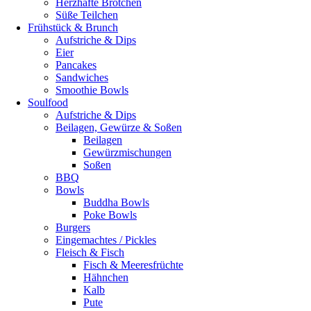
Herzhafte Brötchen
Süße Teilchen
Frühstück & Brunch
Aufstriche & Dips
Eier
Pancakes
Sandwiches
Smoothie Bowls
Soulfood
Aufstriche & Dips
Beilagen, Gewürze & Soßen
Beilagen
Gewürzmischungen
Soßen
BBQ
Bowls
Buddha Bowls
Poke Bowls
Burgers
Eingemachtes / Pickles
Fleisch & Fisch
Fisch & Meeresfrüchte
Hähnchen
Kalb
Pute