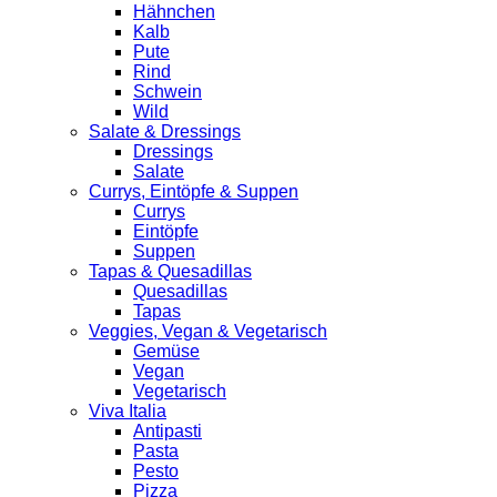
Hähnchen
Kalb
Pute
Rind
Schwein
Wild
Salate & Dressings
Dressings
Salate
Currys, Eintöpfe & Suppen
Currys
Eintöpfe
Suppen
Tapas & Quesadillas
Quesadillas
Tapas
Veggies, Vegan & Vegetarisch
Gemüse
Vegan
Vegetarisch
Viva Italia
Antipasti
Pasta
Pesto
Pizza