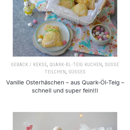
GEBÄCK / KEKSE
,
QUARK-ÖL-TEIG KUCHEN
,
SÜSSE T
EILCHEN
,
SÜSSES
Vanille Osterhäschen – aus Quark-Öl-Teig –
schnell und super fein!!!