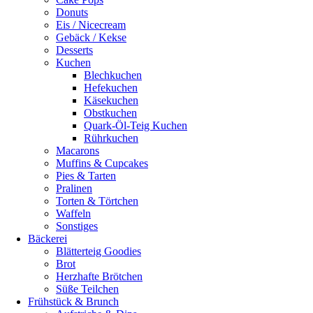
Donuts
Eis / Nicecream
Gebäck / Kekse
Desserts
Kuchen
Blechkuchen
Hefekuchen
Käsekuchen
Obstkuchen
Quark-Öl-Teig Kuchen
Rührkuchen
Macarons
Muffins & Cupcakes
Pies & Tarten
Pralinen
Torten & Törtchen
Waffeln
Sonstiges
Bäckerei
Blätterteig Goodies
Brot
Herzhafte Brötchen
Süße Teilchen
Frühstück & Brunch