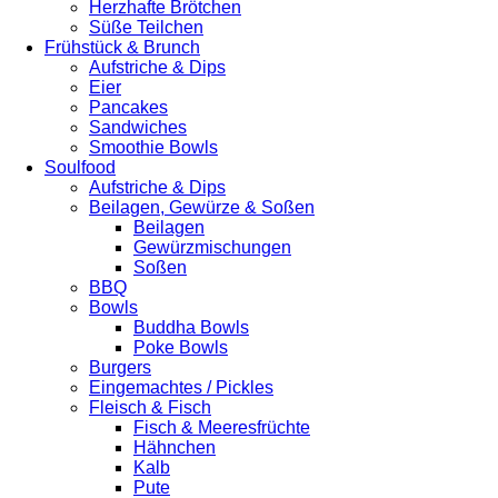
Herzhafte Brötchen
Süße Teilchen
Frühstück & Brunch
Aufstriche & Dips
Eier
Pancakes
Sandwiches
Smoothie Bowls
Soulfood
Aufstriche & Dips
Beilagen, Gewürze & Soßen
Beilagen
Gewürzmischungen
Soßen
BBQ
Bowls
Buddha Bowls
Poke Bowls
Burgers
Eingemachtes / Pickles
Fleisch & Fisch
Fisch & Meeresfrüchte
Hähnchen
Kalb
Pute