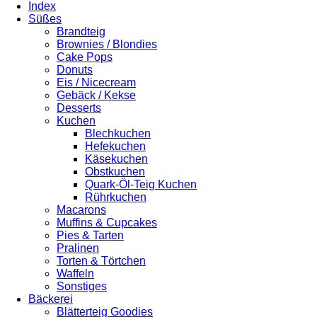
Index
Süßes
Brandteig
Brownies / Blondies
Cake Pops
Donuts
Eis / Nicecream
Gebäck / Kekse
Desserts
Kuchen
Blechkuchen
Hefekuchen
Käsekuchen
Obstkuchen
Quark-Öl-Teig Kuchen
Rührkuchen
Macarons
Muffins & Cupcakes
Pies & Tarten
Pralinen
Torten & Törtchen
Waffeln
Sonstiges
Bäckerei
Blätterteig Goodies