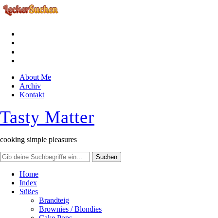
facebook
instagram
pinterest
rss
About Me
Archiv
Kontakt
Tasty Matter
cooking simple pleasures
Home
Index
Süßes
Brandteig
Brownies / Blondies
Cake Pops