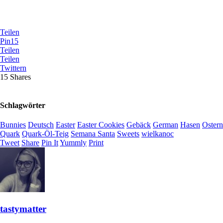
Teilen
Pin
15
Teilen
Teilen
Twittern
15
Shares
Schlagwörter
Bunnies
Deutsch
Easter
Easter Cookies
Gebäck
German
Hasen
Ostern
Quark
Quark-Öl-Teig
Semana Santa
Sweets
wielkanoc
Tweet
Share
Pin It
Yummly
Print
tastymatter