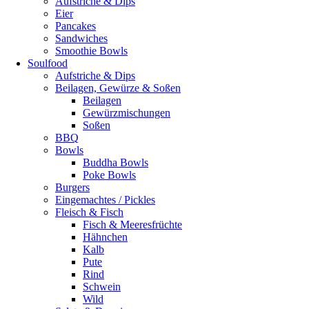
Aufstriche & Dips
Eier
Pancakes
Sandwiches
Smoothie Bowls
Soulfood
Aufstriche & Dips
Beilagen, Gewürze & Soßen
Beilagen
Gewürzmischungen
Soßen
BBQ
Bowls
Buddha Bowls
Poke Bowls
Burgers
Eingemachtes / Pickles
Fleisch & Fisch
Fisch & Meeresfrüchte
Hähnchen
Kalb
Pute
Rind
Schwein
Wild