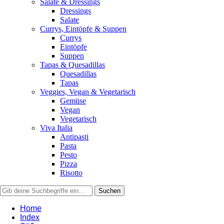
Salate & Dressings
Dressings
Salate
Currys, Eintöpfe & Suppen
Currys
Eintöpfe
Suppen
Tapas & Quesadillas
Quesadillas
Tapas
Veggies, Vegan & Vegetarisch
Gemüse
Vegan
Vegetarisch
Viva Italia
Antipasti
Pasta
Pesto
Pizza
Risotto
Home
Index