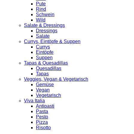
Pute
Rind
Schwein
Wild
Salate & Dressings
Dressings
Salate
Currys, Eintöpfe & Suppen
Currys
Eintöpfe
Suppen
Tapas & Quesadillas
Quesadillas
Tapas
Veggies, Vegan & Vegetarisch
Gemüse
Vegan
Vegetarisch
Viva Italia
Antipasti
Pasta
Pesto
Pizza
Risotto