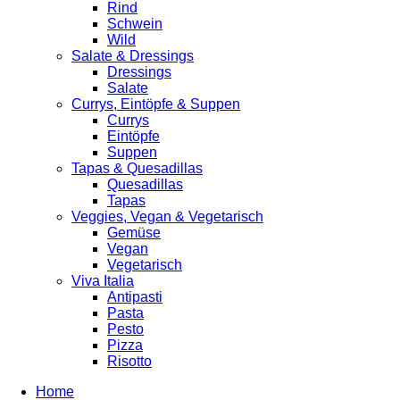
Rind
Schwein
Wild
Salate & Dressings
Dressings
Salate
Currys, Eintöpfe & Suppen
Currys
Eintöpfe
Suppen
Tapas & Quesadillas
Quesadillas
Tapas
Veggies, Vegan & Vegetarisch
Gemüse
Vegan
Vegetarisch
Viva Italia
Antipasti
Pasta
Pesto
Pizza
Risotto
Home