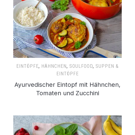
EINTÖPFE
,
HÄHNCHEN
,
SOULFOOD
,
SUPPEN &
EINTÖPFE
Ayurvedischer Eintopf mit Hähnchen,
Tomaten und Zucchini