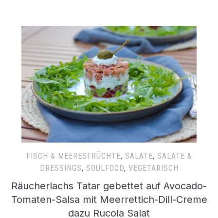
FISCH & MEERESFRÜCHTE
,
SALATE
,
SALATE &
DRESSINGS
,
SOULFOOD
,
VEGETARISCH
Räucherlachs Tatar gebettet auf Avocado-
Tomaten-Salsa mit Meerrettich-Dill-Creme
dazu Rucola Salat