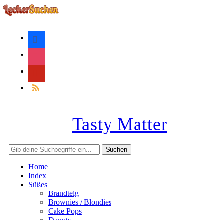
facebook
instagram
pinterest
rss
Tasty Matter
Home
Index
Süßes
Brandteig
Brownies / Blondies
Cake Pops
Donuts