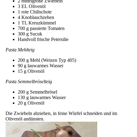
2 mittelgroße
Zwiebeln
3 EL
Olivenöl
1
rote Chilischote
4
Knoblauchzehen
1
TL
Kreuzkümmel
700 g
passierte Tomaten
300
g
Sucuk
Handvoll
frische Petersilie
Pasta Mehlteig
200
g
Mehl (Weizen Typ 405)
90
g
lauwarmes Wasser
15
g
Olivenöl
Pasta Semmelbröselteig
200
g
Semmelbrösel
130
g
lauwarmes Wasser
20
g
Olivenöl
Die Zwiebeln abziehen, in feine Würfel schneiden und im
Olivenöl andünsten.