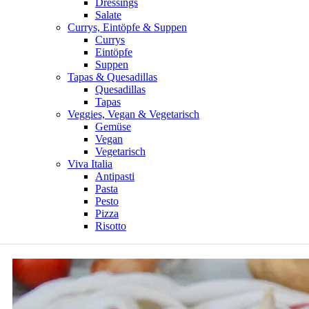
Dressings
Salate
Currys, Eintöpfe & Suppen
Currys
Eintöpfe
Suppen
Tapas & Quesadillas
Quesadillas
Tapas
Veggies, Vegan & Vegetarisch
Gemüse
Vegan
Vegetarisch
Viva Italia
Antipasti
Pasta
Pesto
Pizza
Risotto