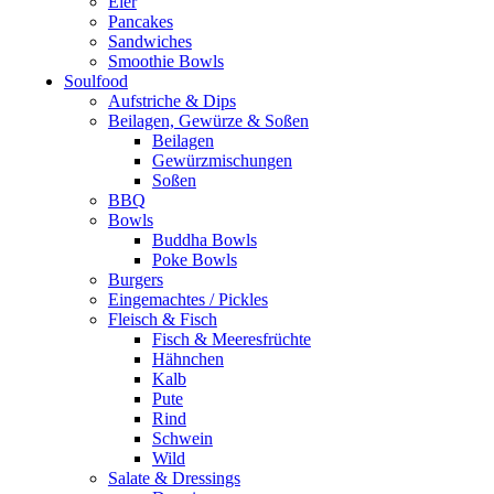
Eier
Pancakes
Sandwiches
Smoothie Bowls
Soulfood
Aufstriche & Dips
Beilagen, Gewürze & Soßen
Beilagen
Gewürzmischungen
Soßen
BBQ
Bowls
Buddha Bowls
Poke Bowls
Burgers
Eingemachtes / Pickles
Fleisch & Fisch
Fisch & Meeresfrüchte
Hähnchen
Kalb
Pute
Rind
Schwein
Wild
Salate & Dressings