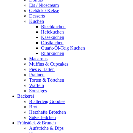
Eis / Nicecream
Gebäck / Kekse
Desserts
Kuchen
Blechkuchen
Hefekuchen
Käsekuchen
Obstkuchen
Quark-Öl-Teig Kuchen
Rührkuchen
Macarons
Muffins & Cupcakes
Pies & Tarten
Pralinen
Torten & Törtchen
Waffeln
Sonstiges
Bäckerei
Blätterteig Goodies
Brot
Herzhafte Brötchen
Süße Teilchen
Frühstück & Brunch
Aufstriche & Dips