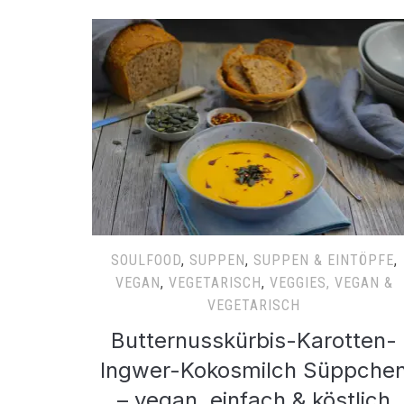
SOULFOOD
,
SUPPEN
,
SUPPEN & EINTÖPFE
,
VEGAN
,
VEGETARISCH
,
VEGGIES, VEGAN &
VEGETARISCH
Butternusskürbis-Karotten-
Ingwer-Kokosmilch Süppche
– vegan, einfach & köstlich