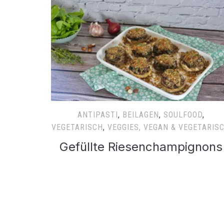
ANTIPASTI
,
BEILAGEN
,
SOULFOOD
,
VEGETARISCH
,
VEGGIES, VEGAN & VEGETARIS
Gefüllte Riesenchampignons