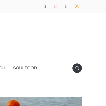
facebook
instagram
pinterest
rss
CH
SOULFOOD