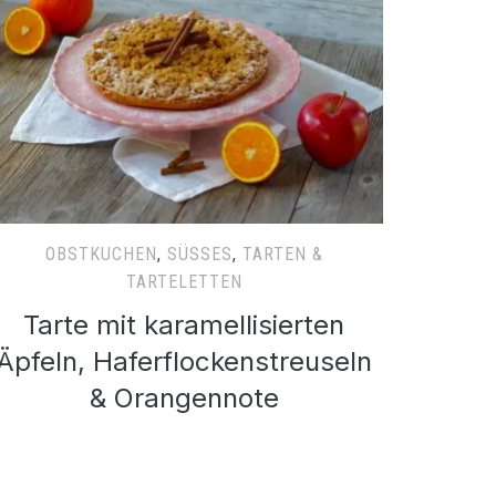
OBSTKUCHEN
,
SÜSSES
,
TARTEN &
TARTELETTEN
Tarte mit karamellisierten
Äpfeln, Haferflockenstreuseln
& Orangennote