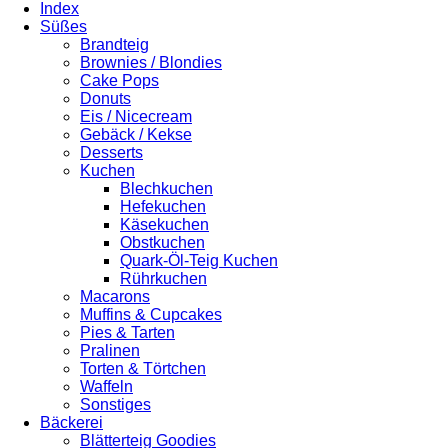
Index
Süßes
Brandteig
Brownies / Blondies
Cake Pops
Donuts
Eis / Nicecream
Gebäck / Kekse
Desserts
Kuchen
Blechkuchen
Hefekuchen
Käsekuchen
Obstkuchen
Quark-Öl-Teig Kuchen
Rührkuchen
Macarons
Muffins & Cupcakes
Pies & Tarten
Pralinen
Torten & Törtchen
Waffeln
Sonstiges
Bäckerei
Blätterteig Goodies