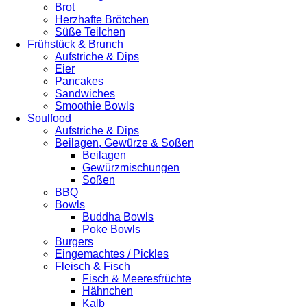
Brot
Herzhafte Brötchen
Süße Teilchen
Frühstück & Brunch
Aufstriche & Dips
Eier
Pancakes
Sandwiches
Smoothie Bowls
Soulfood
Aufstriche & Dips
Beilagen, Gewürze & Soßen
Beilagen
Gewürzmischungen
Soßen
BBQ
Bowls
Buddha Bowls
Poke Bowls
Burgers
Eingemachtes / Pickles
Fleisch & Fisch
Fisch & Meeresfrüchte
Hähnchen
Kalb