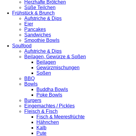
Herzhafte Brötchen
Süße Teilchen
Frühstück & Brunch
Aufstriche & Dips
Eier
Pancakes
Sandwiches
Smoothie Bowls
Soulfood
Aufstriche & Dips
Beilagen, Gewürze & Soßen
Beilagen
Gewürzmischungen
Soßen
BBQ
Bowls
Buddha Bowls
Poke Bowls
Burgers
Eingemachtes / Pickles
Fleisch & Fisch
Fisch & Meeresfrüchte
Hähnchen
Kalb
Pute