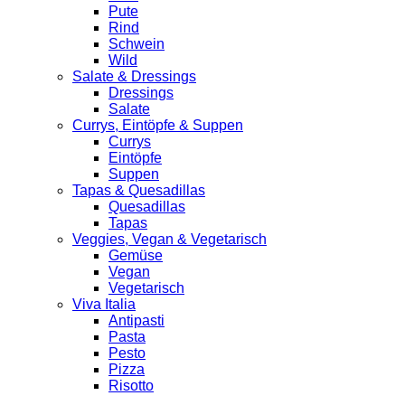
Pute
Rind
Schwein
Wild
Salate & Dressings
Dressings
Salate
Currys, Eintöpfe & Suppen
Currys
Eintöpfe
Suppen
Tapas & Quesadillas
Quesadillas
Tapas
Veggies, Vegan & Vegetarisch
Gemüse
Vegan
Vegetarisch
Viva Italia
Antipasti
Pasta
Pesto
Pizza
Risotto