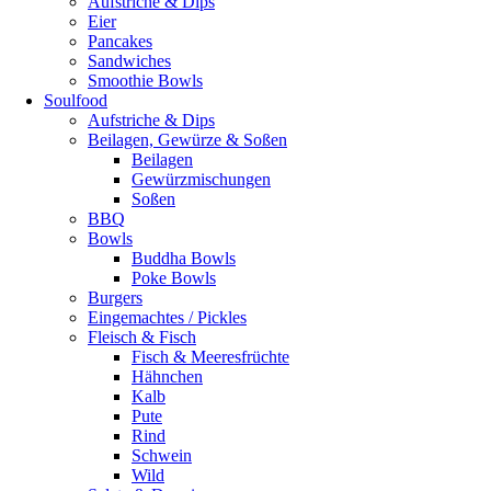
Aufstriche & Dips
Eier
Pancakes
Sandwiches
Smoothie Bowls
Soulfood
Aufstriche & Dips
Beilagen, Gewürze & Soßen
Beilagen
Gewürzmischungen
Soßen
BBQ
Bowls
Buddha Bowls
Poke Bowls
Burgers
Eingemachtes / Pickles
Fleisch & Fisch
Fisch & Meeresfrüchte
Hähnchen
Kalb
Pute
Rind
Schwein
Wild