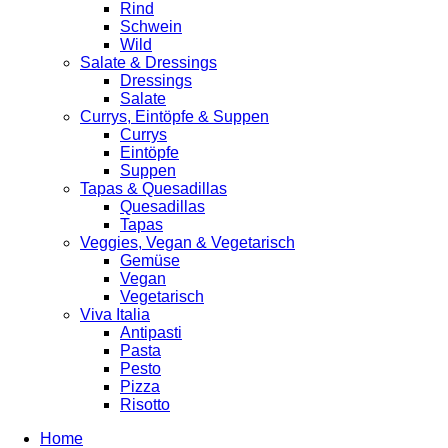
Rind
Schwein
Wild
Salate & Dressings
Dressings
Salate
Currys, Eintöpfe & Suppen
Currys
Eintöpfe
Suppen
Tapas & Quesadillas
Quesadillas
Tapas
Veggies, Vegan & Vegetarisch
Gemüse
Vegan
Vegetarisch
Viva Italia
Antipasti
Pasta
Pesto
Pizza
Risotto
Home