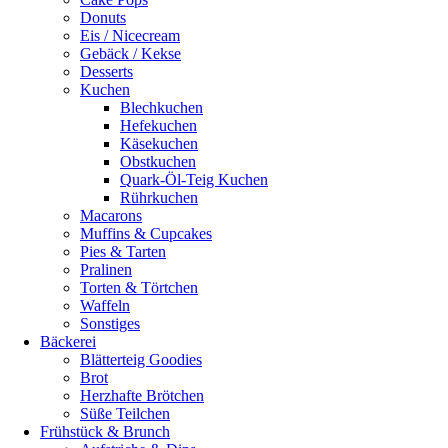
Donuts
Eis / Nicecream
Gebäck / Kekse
Desserts
Kuchen
Blechkuchen
Hefekuchen
Käsekuchen
Obstkuchen
Quark-Öl-Teig Kuchen
Rührkuchen
Macarons
Muffins & Cupcakes
Pies & Tarten
Pralinen
Torten & Törtchen
Waffeln
Sonstiges
Bäckerei
Blätterteig Goodies
Brot
Herzhafte Brötchen
Süße Teilchen
Frühstück & Brunch