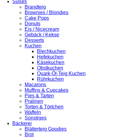
Süßes
Brandteig
Brownies / Blondies
Cake Pops
Donuts
Eis / Nicecream
Gebäck / Kekse
Desserts
Kuchen
Blechkuchen
Hefekuchen
Käsekuchen
Obstkuchen
Quark-Öl-Teig Kuchen
Rührkuchen
Macarons
Muffins & Cupcakes
Pies & Tarten
Pralinen
Torten & Törtchen
Waffeln
Sonstiges
Bäckerei
Blätterteig Goodies
Brot