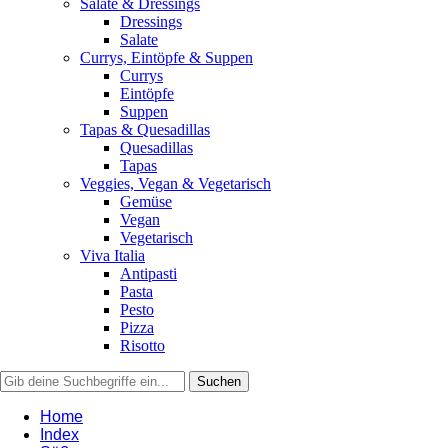
Salate & Dressings
Dressings
Salate
Currys, Eintöpfe & Suppen
Currys
Eintöpfe
Suppen
Tapas & Quesadillas
Quesadillas
Tapas
Veggies, Vegan & Vegetarisch
Gemüse
Vegan
Vegetarisch
Viva Italia
Antipasti
Pasta
Pesto
Pizza
Risotto
Home
Index