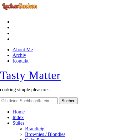
facebook
instagram
pinterest
rss
About Me
Archiv
Kontakt
Tasty Matter
cooking simple pleasures
Home
Index
Süßes
Brandteig
Brownies / Blondies
Cake Pops