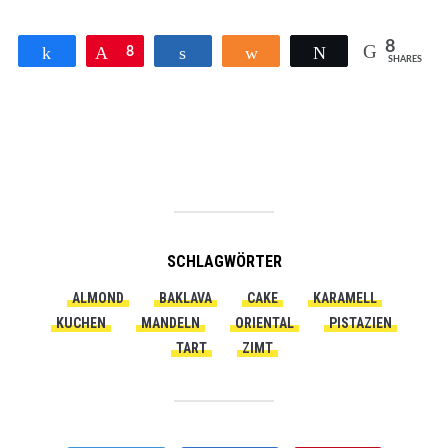
8
Teilen
Pin
8
Teilen
Teilen
Twittern
SHARES
SCHLAGWÖRTER
ALMOND
BAKLAVA
CAKE
KARAMELL
KUCHEN
MANDELN
ORIENTAL
PISTAZIEN
TART
ZIMT