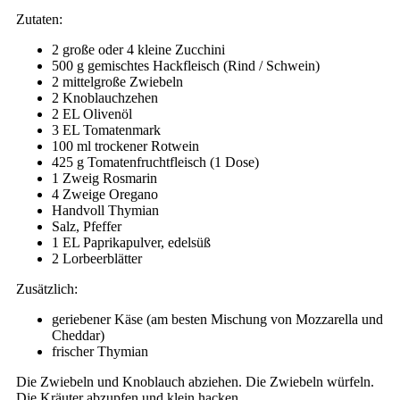
Zutaten:
2 große oder 4 kleine Zucchini
500 g gemischtes Hackfleisch (Rind / Schwein)
2 mittelgroße Zwiebeln
2 Knoblauchzehen
2 EL Olivenöl
3 EL Tomatenmark
100 ml trockener Rotwein
425 g Tomatenfruchtfleisch (1 Dose)
1 Zweig Rosmarin
4 Zweige Oregano
Handvoll Thymian
Salz, Pfeffer
1 EL Paprikapulver, edelsüß
2 Lorbeerblätter
Zusätzlich:
geriebener Käse (am besten Mischung von Mozzarella und
Cheddar)
frischer Thymian
Die Zwiebeln und Knoblauch abziehen. Die Zwiebeln würfeln.
Die Kräuter abzupfen und klein hacken.