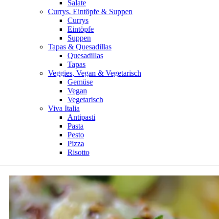
Salate
Currys, Eintöpfe & Suppen
Currys
Eintöpfe
Suppen
Tapas & Quesadillas
Quesadillas
Tapas
Veggies, Vegan & Vegetarisch
Gemüse
Vegan
Vegetarisch
Viva Italia
Antipasti
Pasta
Pesto
Pizza
Risotto