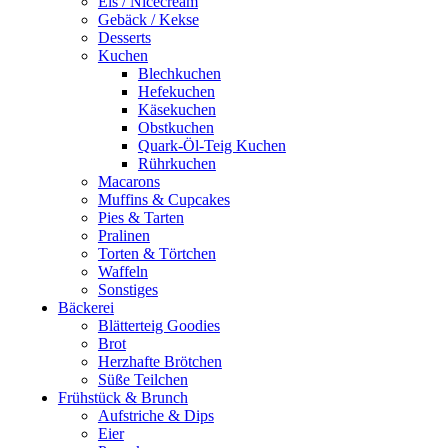
Eis / Nicecream
Gebäck / Kekse
Desserts
Kuchen
Blechkuchen
Hefekuchen
Käsekuchen
Obstkuchen
Quark-Öl-Teig Kuchen
Rührkuchen
Macarons
Muffins & Cupcakes
Pies & Tarten
Pralinen
Torten & Törtchen
Waffeln
Sonstiges
Bäckerei
Blätterteig Goodies
Brot
Herzhafte Brötchen
Süße Teilchen
Frühstück & Brunch
Aufstriche & Dips
Eier