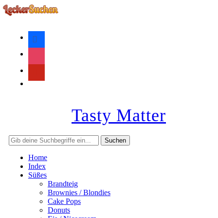
facebook
instagram
pinterest
rss
Tasty Matter
Home
Index
Süßes
Brandteig
Brownies / Blondies
Cake Pops
Donuts