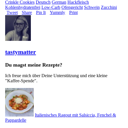
Crinkle Cookies
Deutsch
German
Hackfleisch
Kohlenhydratenfrei
Low-Carb
Ofengericht
Schwein
Zucchini
Tweet
Share
Pin It
Yummly
Print
tastymatter
Du magst meine Rezepte?
Ich freue mich über Deine Unterstützung und eine kleine
"Kaffee-Spende".
Italienisches Ragout mit Salsiccia, Fenchel &
Pappardelle