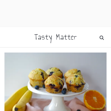
facebook
instagram
pinterest
rss
Tasty Matter