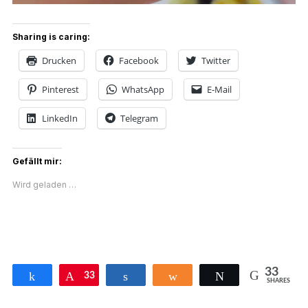
Sharing is caring:
Drucken
Facebook
Twitter
Pinterest
WhatsApp
E-Mail
LinkedIn
Telegram
Gefällt mir:
Wird geladen …
33
Teilen
33
Pin
Teilen
Teilen
Twittern
SHARES