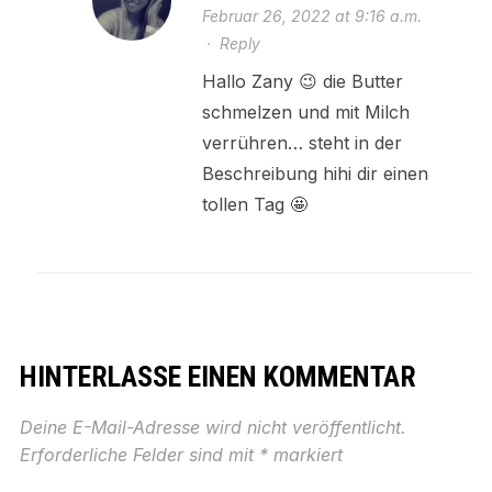
Februar 26, 2022 at 9:16 a.m.
·
Reply
Hallo Zany 😉 die Butter
schmelzen und mit Milch
verrühren… steht in der
Beschreibung hihi dir einen
tollen Tag 🤩
HINTERLASSE EINEN KOMMENTAR
Deine E-Mail-Adresse wird nicht veröffentlicht.
Erforderliche Felder sind mit
*
markiert