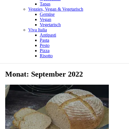
Tapas
Veggies, Vegan & Vegetarisch
Gemüse
Vegan
Vegetarisch
Viva Italia
Antipasti
Pasta
Pesto
Pizza
Risotto
Monat:
September 2022