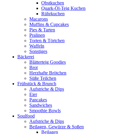
Obstkuchen
Quark-Öl-Teig Kuchen
Rührkuchen
Macarons
Muffins & Cupcakes
Pies & Tarten
Pralinen
Torten & Törtchen
Waffeln
Sonstiges
Bäckerei
Blätterteig Goodies
Brot
Herzhafte Brötchen
Süße Teilchen
Frühstück & Brunch
Aufstriche & Dips
Eier
Pancakes
Sandwiches
Smoothie Bowls
Soulfood
Aufstriche & Dips
Beilagen, Gewürze & Soßen
Beilagen