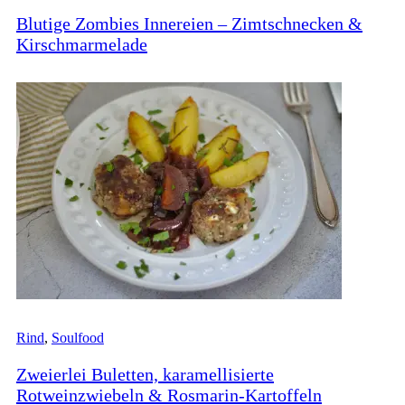
Blutige Zombies Innereien – Zimtschnecken &
Kirschmarmelade
Rind
,
Soulfood
Zweierlei Buletten, karamellisierte
Rotweinzwiebeln & Rosmarin-Kartoffeln