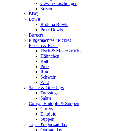
Gewürzmischungen
Soßen
BBQ
Bowls
Buddha Bowls
Poke Bowls
Burgers
Eingemachtes / Pickles
Fleisch & Fisch
Fisch & Meeresfrüchte
Hähnchen
Kalb
Pute
Rind
Schwein
Wild
Salate & Dressings
Dressings
Salate
Currys, Eintöpfe & Suppen
Currys
Eintöpfe
Suppen
Tapas & Quesadillas
Quesadillas