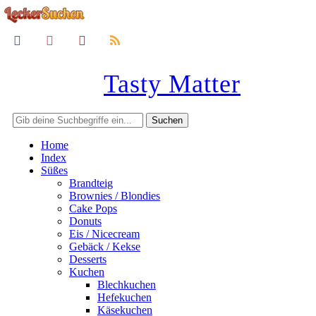
facebook
instagram
pinterest
rss
Tasty Matter
Home
Index
Süßes
Brandteig
Brownies / Blondies
Cake Pops
Donuts
Eis / Nicecream
Gebäck / Kekse
Desserts
Kuchen
Blechkuchen
Hefekuchen
Käsekuchen