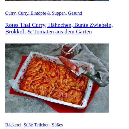
Curry
,
Curry, Eintöpfe & Suppen
,
Gesund
Rotes Thai Curry, Hähnchen, Bunte Zwiebeln,
Brokkoli & Tomaten aus dem Garten
Bäckerei
,
Süße Teilchen
,
Süßes