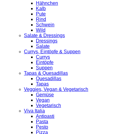
Hähnchen
Kalb
Pute
Rind
Schwein
Wild
Salate & Dressings
Dressings
Salate
Currys, Eintöpfe & Suppen
Currys
Eintöpfe
Suppen
Tapas & Quesadillas
Quesadillas
Tapas
Veggies, Vegan & Vegetarisch
Gemüse
Vegan
Vegetarisch
Viva Italia
Antipasti
Pasta
Pesto
Pizza