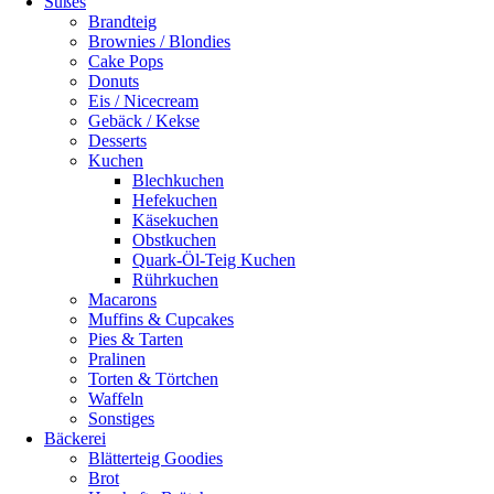
Süßes
Brandteig
Brownies / Blondies
Cake Pops
Donuts
Eis / Nicecream
Gebäck / Kekse
Desserts
Kuchen
Blechkuchen
Hefekuchen
Käsekuchen
Obstkuchen
Quark-Öl-Teig Kuchen
Rührkuchen
Macarons
Muffins & Cupcakes
Pies & Tarten
Pralinen
Torten & Törtchen
Waffeln
Sonstiges
Bäckerei
Blätterteig Goodies
Brot