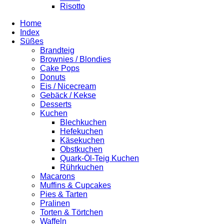
Risotto
Home
Index
Süßes
Brandteig
Brownies / Blondies
Cake Pops
Donuts
Eis / Nicecream
Gebäck / Kekse
Desserts
Kuchen
Blechkuchen
Hefekuchen
Käsekuchen
Obstkuchen
Quark-Öl-Teig Kuchen
Rührkuchen
Macarons
Muffins & Cupcakes
Pies & Tarten
Pralinen
Torten & Törtchen
Waffeln