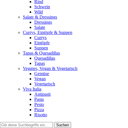
Rind
Schwein
Wild
Salate & Dressings
Dressings
Salate
Currys, Eintöpfe & Suppen
Currys
Eintöpfe
Suppen
Tapas & Quesadillas
Quesadillas
Tapas
Veggies, Vegan & Vegetarisch
Gemüse
Vegan
Vegetarisch
Viva Italia
Antipasti
Pasta
Pesto
Pizza
Risotto