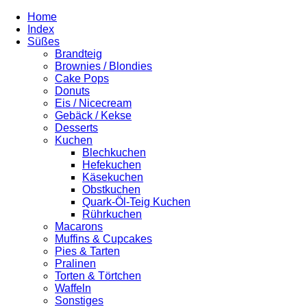
Home
Index
Süßes
Brandteig
Brownies / Blondies
Cake Pops
Donuts
Eis / Nicecream
Gebäck / Kekse
Desserts
Kuchen
Blechkuchen
Hefekuchen
Käsekuchen
Obstkuchen
Quark-Öl-Teig Kuchen
Rührkuchen
Macarons
Muffins & Cupcakes
Pies & Tarten
Pralinen
Torten & Törtchen
Waffeln
Sonstiges