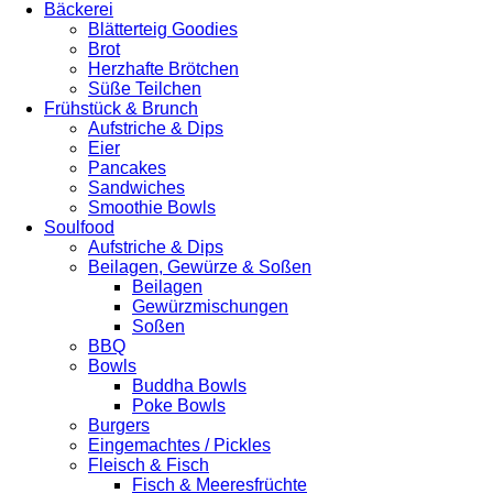
Bäckerei
Blätterteig Goodies
Brot
Herzhafte Brötchen
Süße Teilchen
Frühstück & Brunch
Aufstriche & Dips
Eier
Pancakes
Sandwiches
Smoothie Bowls
Soulfood
Aufstriche & Dips
Beilagen, Gewürze & Soßen
Beilagen
Gewürzmischungen
Soßen
BBQ
Bowls
Buddha Bowls
Poke Bowls
Burgers
Eingemachtes / Pickles
Fleisch & Fisch
Fisch & Meeresfrüchte