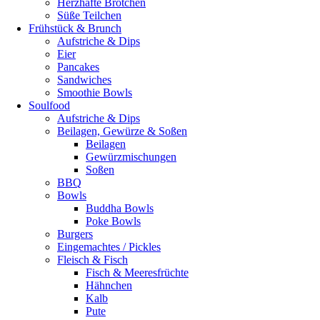
Herzhafte Brötchen
Süße Teilchen
Frühstück & Brunch
Aufstriche & Dips
Eier
Pancakes
Sandwiches
Smoothie Bowls
Soulfood
Aufstriche & Dips
Beilagen, Gewürze & Soßen
Beilagen
Gewürzmischungen
Soßen
BBQ
Bowls
Buddha Bowls
Poke Bowls
Burgers
Eingemachtes / Pickles
Fleisch & Fisch
Fisch & Meeresfrüchte
Hähnchen
Kalb
Pute