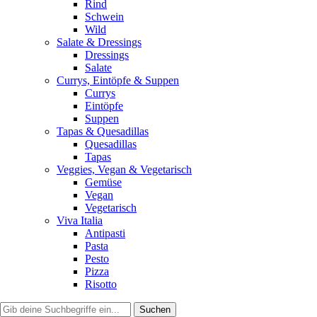
Rind
Schwein
Wild
Salate & Dressings
Dressings
Salate
Currys, Eintöpfe & Suppen
Currys
Eintöpfe
Suppen
Tapas & Quesadillas
Quesadillas
Tapas
Veggies, Vegan & Vegetarisch
Gemüse
Vegan
Vegetarisch
Viva Italia
Antipasti
Pasta
Pesto
Pizza
Risotto