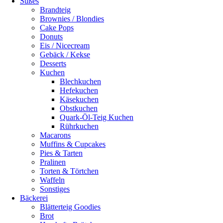
Süßes
Brandteig
Brownies / Blondies
Cake Pops
Donuts
Eis / Nicecream
Gebäck / Kekse
Desserts
Kuchen
Blechkuchen
Hefekuchen
Käsekuchen
Obstkuchen
Quark-Öl-Teig Kuchen
Rührkuchen
Macarons
Muffins & Cupcakes
Pies & Tarten
Pralinen
Torten & Törtchen
Waffeln
Sonstiges
Bäckerei
Blätterteig Goodies
Brot