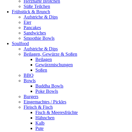
Herzhafte Brötchen
Süße Teilchen
Frühstück & Brunch
Aufstriche & Dips
Eier
Pancakes
Sandwiches
Smoothie Bowls
Soulfood
Aufstriche & Dips
Beilagen, Gewürze & Soßen
Beilagen
Gewürzmischungen
Soßen
BBQ
Bowls
Buddha Bowls
Poke Bowls
Burgers
Eingemachtes / Pickles
Fleisch & Fisch
Fisch & Meeresfrüchte
Hähnchen
Kalb
Pute