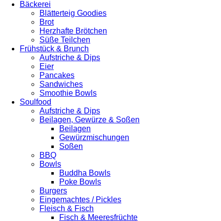
Bäckerei
Blätterteig Goodies
Brot
Herzhafte Brötchen
Süße Teilchen
Frühstück & Brunch
Aufstriche & Dips
Eier
Pancakes
Sandwiches
Smoothie Bowls
Soulfood
Aufstriche & Dips
Beilagen, Gewürze & Soßen
Beilagen
Gewürzmischungen
Soßen
BBQ
Bowls
Buddha Bowls
Poke Bowls
Burgers
Eingemachtes / Pickles
Fleisch & Fisch
Fisch & Meeresfrüchte