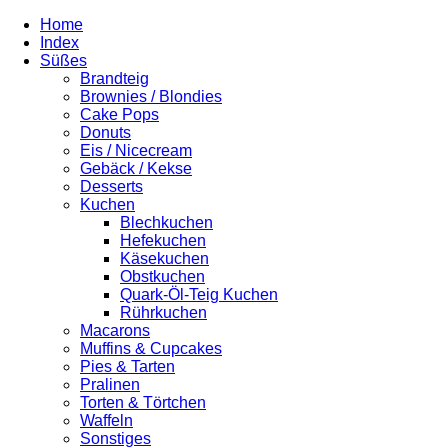
Home
Index
Süßes
Brandteig
Brownies / Blondies
Cake Pops
Donuts
Eis / Nicecream
Gebäck / Kekse
Desserts
Kuchen
Blechkuchen
Hefekuchen
Käsekuchen
Obstkuchen
Quark-Öl-Teig Kuchen
Rührkuchen
Macarons
Muffins & Cupcakes
Pies & Tarten
Pralinen
Torten & Törtchen
Waffeln
Sonstiges