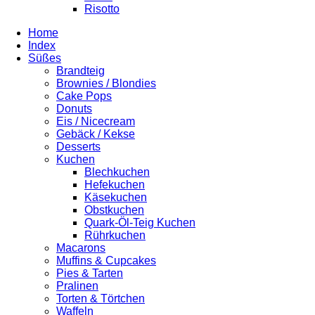
Risotto
Home
Index
Süßes
Brandteig
Brownies / Blondies
Cake Pops
Donuts
Eis / Nicecream
Gebäck / Kekse
Desserts
Kuchen
Blechkuchen
Hefekuchen
Käsekuchen
Obstkuchen
Quark-Öl-Teig Kuchen
Rührkuchen
Macarons
Muffins & Cupcakes
Pies & Tarten
Pralinen
Torten & Törtchen
Waffeln