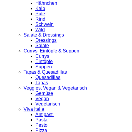
Hähnchen
Kalb
Pute
Rind
Schwein
Wild
Salate & Dressings
Dressings
Salate
Currys, Eintöpfe & Suppen
Currys
Eintöpfe
Suppen
Tapas & Quesadillas
Quesadillas
Tapas
Veggies, Vegan & Vegetarisch
Gemüse
Vegan
Vegetarisch
Viva Italia
Antipasti
Pasta
Pesto
Pizza