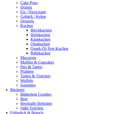
Cake Pops
Donuts
Eis / Nicecream
Gebäck / Kekse
Desserts
Kuchen
Blechkuchen
Hefekuchen
Käsekuchen
Obstkuchen
Quark-Öl-Teig Kuchen
Rührkuchen
Macarons
Muffins & Cupcakes
Pies & Tarten
Pralinen
Torten & Törtchen
Waffeln
Sonstiges
Bäckerei
Blätterteig Goodies
Brot
Herzhafte Brötchen
Süße Teilchen
Frühstück & Brunch