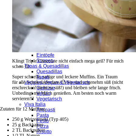
Kalb
Pute
Rind
Schwein
Wild
Salate & Dressings
Dressings
Salate
Currys, Eintöpfe & Suppen
Currys
Eintöpfe
Suppen
Klingt Triple Chocolate nicht einfach mega geil? Für mich
Tapas & Quesadillas
schon 🙂
Quesadillas
Super schnelle, saftige und leckere Muffins. Ein Traum
Tapas
für alle Schokoladenfans 🙂 Sie sind angenehm süß (nicht
Veggies, Vegan & Vegetarisch
erschrecken! nicht zu süß!) und bleiben sehr lange frisch.
Gemüse
Unbedingt mit Milch genießen. Am besten noch warm
Vegan
servieren!!!
Vegetarisch
Viva Italia
Zutaten für 12 Muffins:
Antipasti
Pasta
250 g Weizenmehl (Typ 405)
Pesto
25 g Backkakao
Pizza
2 TL Backpulver
Risotto
1/2 TL Natron