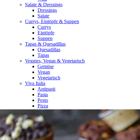
Salate & Dressings
Dressings
Salate
Currys, Eintöpfe & Suppen
Currys
Eintöpfe
Suppen
Tapas & Quesadillas
Quesadillas
Tapas
Veggies, Vegan & Vegetarisch
Gemüse
Vegan
Vegetarisch
Viva Italia
Antipasti
Pasta
Pesto
Pizza
Risotto
MENU
Home