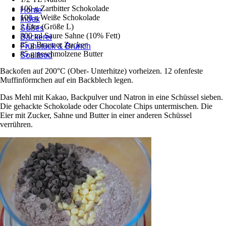
100 g Zartbitter Schokolade
Home
100 g Weiße Schokolade
Index
2 Eier (Größe L)
Süßes
300 ml Saure Sahne (10% Fett)
Bäckerei
85 g Brauner Zucker
Frühstück & Brunch
85 g geschmolzene Butter
Soulfood
Backofen auf 200°C (Ober- Unterhitze) vorheizen. 12 ofenfeste
Muffinförmchen auf ein Backblech legen.
Das Mehl mit Kakao, Backpulver und Natron in eine Schüssel sieben.
Die gehackte Schokolade oder Chocolate Chips untermischen. Die
Eier mit Zucker, Sahne und Butter in einer anderen Schüssel
verrühren.