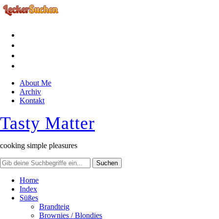
facebook
instagram
pinterest
rss
About Me
Archiv
Kontakt
Tasty Matter
cooking simple pleasures
Home
Index
Süßes
Brandteig
Brownies / Blondies