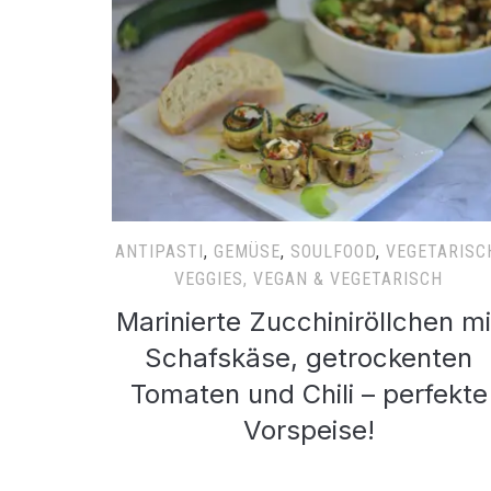
ANTIPASTI
,
GEMÜSE
,
SOULFOOD
,
VEGETARISC
VEGGIES, VEGAN & VEGETARISCH
Marinierte Zucchiniröllchen mi
Schafskäse, getrockenten
Tomaten und Chili – perfekte
Vorspeise!