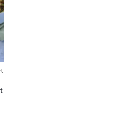
H
,
t