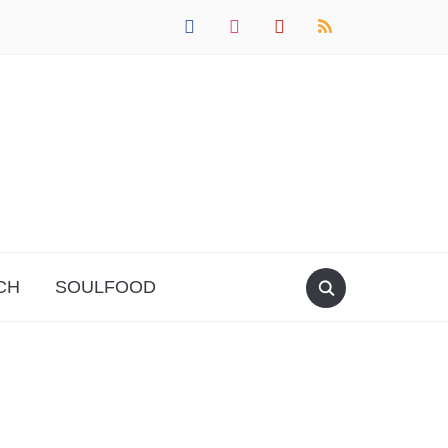
facebook
instagram
pinterest
rss
CH
SOULFOOD