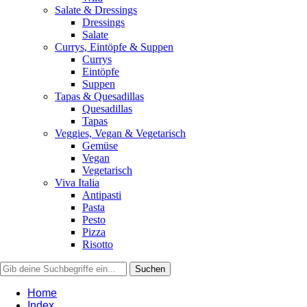
Salate & Dressings
Dressings
Salate
Currys, Eintöpfe & Suppen
Currys
Eintöpfe
Suppen
Tapas & Quesadillas
Quesadillas
Tapas
Veggies, Vegan & Vegetarisch
Gemüse
Vegan
Vegetarisch
Viva Italia
Antipasti
Pasta
Pesto
Pizza
Risotto
Home
Index