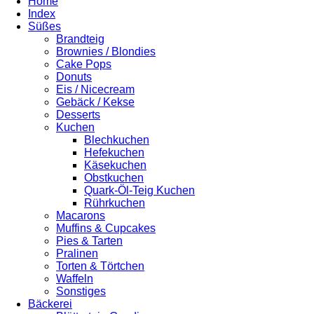
Home
Index
Süßes
Brandteig
Brownies / Blondies
Cake Pops
Donuts
Eis / Nicecream
Gebäck / Kekse
Desserts
Kuchen
Blechkuchen
Hefekuchen
Käsekuchen
Obstkuchen
Quark-Öl-Teig Kuchen
Rührkuchen
Macarons
Muffins & Cupcakes
Pies & Tarten
Pralinen
Torten & Törtchen
Waffeln
Sonstiges
Bäckerei