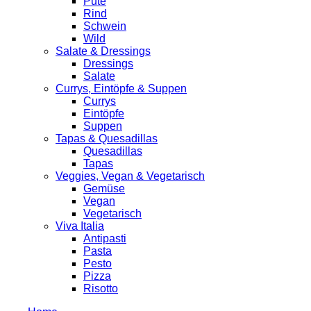
Pute
Rind
Schwein
Wild
Salate & Dressings
Dressings
Salate
Currys, Eintöpfe & Suppen
Currys
Eintöpfe
Suppen
Tapas & Quesadillas
Quesadillas
Tapas
Veggies, Vegan & Vegetarisch
Gemüse
Vegan
Vegetarisch
Viva Italia
Antipasti
Pasta
Pesto
Pizza
Risotto