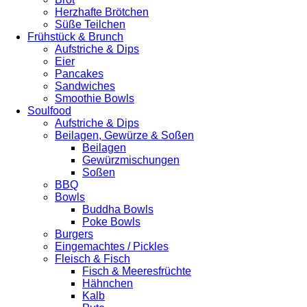
Herzhafte Brötchen
Süße Teilchen
Frühstück & Brunch
Aufstriche & Dips
Eier
Pancakes
Sandwiches
Smoothie Bowls
Soulfood
Aufstriche & Dips
Beilagen, Gewürze & Soßen
Beilagen
Gewürzmischungen
Soßen
BBQ
Bowls
Buddha Bowls
Poke Bowls
Burgers
Eingemachtes / Pickles
Fleisch & Fisch
Fisch & Meeresfrüchte
Hähnchen
Kalb