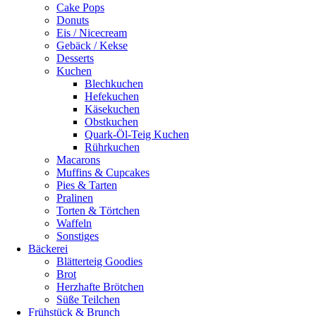
Cake Pops
Donuts
Eis / Nicecream
Gebäck / Kekse
Desserts
Kuchen
Blechkuchen
Hefekuchen
Käsekuchen
Obstkuchen
Quark-Öl-Teig Kuchen
Rührkuchen
Macarons
Muffins & Cupcakes
Pies & Tarten
Pralinen
Torten & Törtchen
Waffeln
Sonstiges
Bäckerei
Blätterteig Goodies
Brot
Herzhafte Brötchen
Süße Teilchen
Frühstück & Brunch