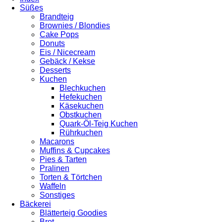
Süßes
Brandteig
Brownies / Blondies
Cake Pops
Donuts
Eis / Nicecream
Gebäck / Kekse
Desserts
Kuchen
Blechkuchen
Hefekuchen
Käsekuchen
Obstkuchen
Quark-Öl-Teig Kuchen
Rührkuchen
Macarons
Muffins & Cupcakes
Pies & Tarten
Pralinen
Torten & Törtchen
Waffeln
Sonstiges
Bäckerei
Blätterteig Goodies
Brot