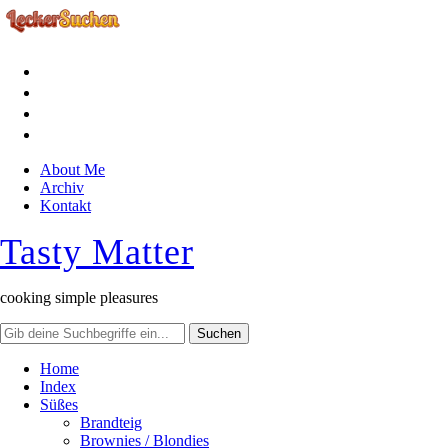
facebook
instagram
pinterest
rss
About Me
Archiv
Kontakt
Tasty Matter
cooking simple pleasures
Home
Index
Süßes
Brandteig
Brownies / Blondies