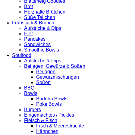
Blätterteig Goodies
Brot
Herzhafte Brötchen
Süße Teilchen
Frühstück & Brunch
Aufstriche & Dips
Eier
Pancakes
Sandwiches
Smoothie Bowls
Soulfood
Aufstriche & Dips
Beilagen, Gewürze & Soßen
Beilagen
Gewürzmischungen
Soßen
BBQ
Bowls
Buddha Bowls
Poke Bowls
Burgers
Eingemachtes / Pickles
Fleisch & Fisch
Fisch & Meeresfrüchte
Hähnchen