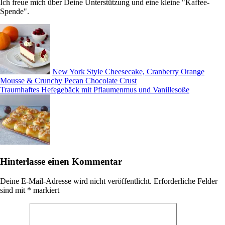
Ich freue mich über Deine Unterstützung und eine kleine "Kaffee-
Spende".
New York Style Cheesecake, Cranberry Orange
Mousse & Crunchy Pecan Chocolate Crust
Traumhaftes Hefegebäck mit Pflaumenmus und Vanillesoße
Hinterlasse einen Kommentar
Deine E-Mail-Adresse wird nicht veröffentlicht.
Erforderliche Felder
sind mit
*
markiert