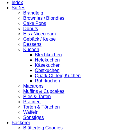
Index
Süßes
Brandteig
Brownies / Blondies
Cake Pops
Donuts
Eis / Nicecream
Gebäck / Kekse
Desserts
Kuchen
Blechkuchen
Hefekuchen
Käsekuchen
Obstkuchen
Quark-Öl-Teig Kuchen
Rührkuchen
Macarons
Muffins & Cupcakes
Pies & Tarten
Pralinen
Torten & Törtchen
Waffeln
Sonstiges
Bäckerei
Blätterteig Goodies