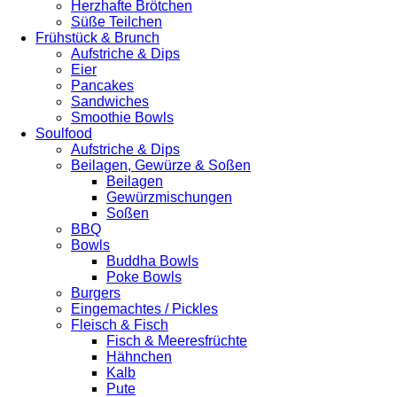
Herzhafte Brötchen
Süße Teilchen
Frühstück & Brunch
Aufstriche & Dips
Eier
Pancakes
Sandwiches
Smoothie Bowls
Soulfood
Aufstriche & Dips
Beilagen, Gewürze & Soßen
Beilagen
Gewürzmischungen
Soßen
BBQ
Bowls
Buddha Bowls
Poke Bowls
Burgers
Eingemachtes / Pickles
Fleisch & Fisch
Fisch & Meeresfrüchte
Hähnchen
Kalb
Pute