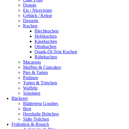
Donuts
Eis / Nicecream
Gebäck / Kekse
Desserts
Kuchen
Blechkuchen
Hefekuchen
Käsekuchen
Obstkuchen
Quark-Öl-Teig Kuchen
Rührkuchen
Macarons
Muffins & Cupcakes
Pies & Tarten
Pralinen
Torten & Törtchen
Waffeln
Sonstiges
Bäckerei
Blätterteig Goodies
Brot
Herzhafte Brötchen
Süße Teilchen
Frühstück & Brunch