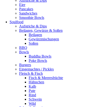
Aufstriche & Dips
Eier
Pancakes
Sandwiches
Smoothie Bowls
Soulfood
Aufstriche & Dips
Beilagen, Gewürze & Soßen
Beilagen
Gewürzmischungen
Soßen
BBQ
Bowls
Buddha Bowls
Poke Bowls
Burgers
Eingemachtes / Pickles
Fleisch & Fisch
Fisch & Meeresfrüchte
Hähnchen
Kalb
Pute
Rind
Schwein
Wild