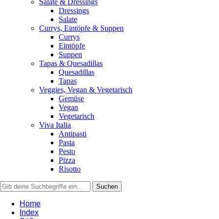
Salate & Dressings
Dressings
Salate
Currys, Eintöpfe & Suppen
Currys
Eintöpfe
Suppen
Tapas & Quesadillas
Quesadillas
Tapas
Veggies, Vegan & Vegetarisch
Gemüse
Vegan
Vegetarisch
Viva Italia
Antipasti
Pasta
Pesto
Pizza
Risotto
Home
Index