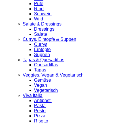
Pute
Rind
Schwein
Wild
Salate & Dressings
Dressings
Salate
Currys, Eintöpfe & Suppen
Currys
Eintöpfe
Suppen
Tapas & Quesadillas
Quesadillas
Tapas
Veggies, Vegan & Vegetarisch
Gemüse
Vegan
Vegetarisch
Viva Italia
Antipasti
Pasta
Pesto
Pizza
Risotto