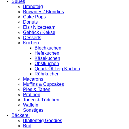
Süßes
Brandteig
Brownies / Blondies
Cake Pops
Donuts
Eis / Nicecream
Gebäck / Kekse
Desserts
Kuchen
Blechkuchen
Hefekuchen
Käsekuchen
Obstkuchen
Quark-Öl-Teig Kuchen
Rührkuchen
Macarons
Muffins & Cupcakes
Pies & Tarten
Pralinen
Torten & Törtchen
Waffeln
Sonstiges
Bäckerei
Blätterteig Goodies
Brot