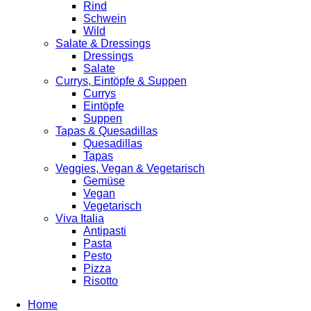
Rind
Schwein
Wild
Salate & Dressings
Dressings
Salate
Currys, Eintöpfe & Suppen
Currys
Eintöpfe
Suppen
Tapas & Quesadillas
Quesadillas
Tapas
Veggies, Vegan & Vegetarisch
Gemüse
Vegan
Vegetarisch
Viva Italia
Antipasti
Pasta
Pesto
Pizza
Risotto
Home