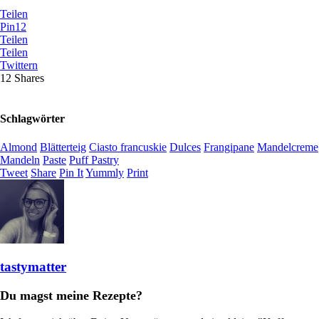
Teilen
Pin
12
Teilen
Teilen
Twittern
12
Shares
Schlagwörter
Almond
Blätterteig
Ciasto francuskie
Dulces
Frangipane
Mandelcreme
Mandeln
Paste
Puff Pastry
Tweet
Share
Pin It
Yummly
Print
tastymatter
Du magst meine Rezepte?