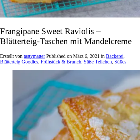
Frangipane Sweet Raviolis –
Blätterteig-Taschen mit Mandelcreme
Erstellt von
tastymatter
Published on
März 6, 2021
in
Bäckerei
,
Blätterteig Goodies
,
Frühstück & Brunch
,
Süße Teilchen
,
Süßes