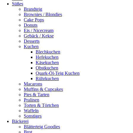
Süßes
Brandteig
Brownies / Blondies
Cake Pops
Donuts
Eis / Nicecream
Gebäck / Kekse
Desserts
Kuchen
Blechkuchen
Hefekuchen
Käsekuchen
Obstkuchen
Quark-Öl-Teig Kuchen
Rührkuchen
Macarons
Muffins & Cupcakes
Pies & Tarten
Pralinen
Torten & Törtchen
Waffeln
Sonstiges
Bäckerei
Blätterteig Goodies
Brot