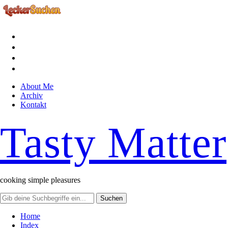
facebook
instagram
pinterest
rss
About Me
Archiv
Kontakt
Tasty Matter
cooking simple pleasures
Home
Index