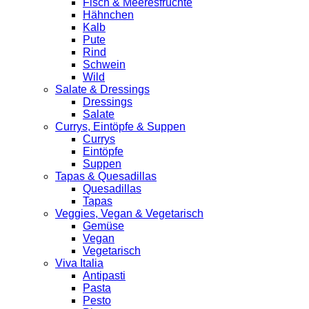
Fisch & Meeresfrüchte
Hähnchen
Kalb
Pute
Rind
Schwein
Wild
Salate & Dressings
Dressings
Salate
Currys, Eintöpfe & Suppen
Currys
Eintöpfe
Suppen
Tapas & Quesadillas
Quesadillas
Tapas
Veggies, Vegan & Vegetarisch
Gemüse
Vegan
Vegetarisch
Viva Italia
Antipasti
Pasta
Pesto