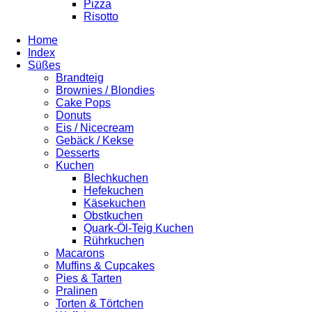
Pizza
Risotto
Home
Index
Süßes
Brandteig
Brownies / Blondies
Cake Pops
Donuts
Eis / Nicecream
Gebäck / Kekse
Desserts
Kuchen
Blechkuchen
Hefekuchen
Käsekuchen
Obstkuchen
Quark-Öl-Teig Kuchen
Rührkuchen
Macarons
Muffins & Cupcakes
Pies & Tarten
Pralinen
Torten & Törtchen