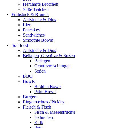
Herzhafte Brötchen
Süße Teilchen
Frühstück & Brunch
Aufstriche & Dips
Eier
Pancakes
Sandwiches
Smoothie Bowls
Soulfood
Aufstriche & Dips
Beilagen, Gewürze & Soßen
Beilagen
Gewürzmischungen
Soßen
BBQ
Bowls
Buddha Bowls
Poke Bowls
Burgers
Eingemachtes / Pickles
Fleisch & Fisch
Fisch & Meeresfrüchte
Hähnchen
Kalb
Pute