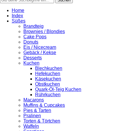
Home
Index
Süßes
Brandteig
Brownies / Blondies
Cake Pops
Donuts
Eis / Nicecream
Gebäck / Kekse
Desserts
Kuchen
Blechkuchen
Hefekuchen
Käsekuchen
Obstkuchen
Quark-Öl-Teig Kuchen
Rührkuchen
Macarons
Muffins & Cupcakes
Pies & Tarten
Pralinen
Torten & Törtchen
Waffeln