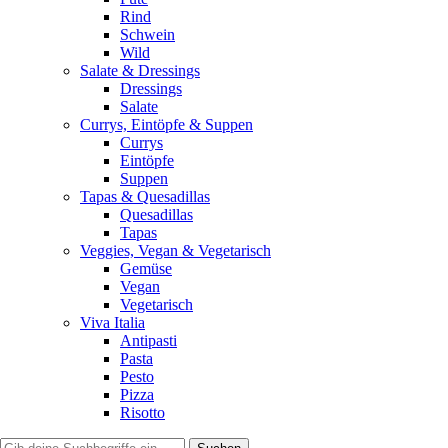
Rind
Schwein
Wild
Salate & Dressings
Dressings
Salate
Currys, Eintöpfe & Suppen
Currys
Eintöpfe
Suppen
Tapas & Quesadillas
Quesadillas
Tapas
Veggies, Vegan & Vegetarisch
Gemüse
Vegan
Vegetarisch
Viva Italia
Antipasti
Pasta
Pesto
Pizza
Risotto