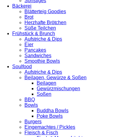
Sonstiges
Bäckerei
Blätterteig Goodies
Brot
Herzhafte Brötchen
Süße Teilchen
Frühstück & Brunch
Aufstriche & Dips
Eier
Pancakes
Sandwiches
Smoothie Bowls
Soulfood
Aufstriche & Dips
Beilagen, Gewürze & Soßen
Beilagen
Gewürzmischungen
Soßen
BBQ
Bowls
Buddha Bowls
Poke Bowls
Burgers
Eingemachtes / Pickles
Fleisch & Fisch