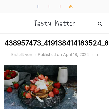
facebook
instagram
pinterest
rss
Tasty Matter
438957473_419138414183524_
Erstellt von
Published on
April 18, 2024
in