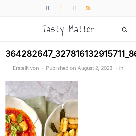
facebook
instagram
pinterest
rss
Tasty Matter
364282647_327816132915711_
Erstellt von
Published on
August 2, 2023
in