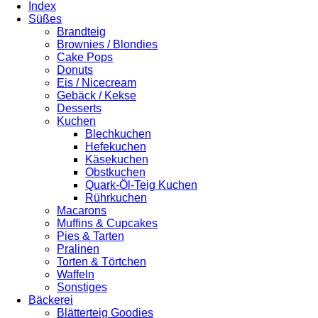
Index
Süßes
Brandteig
Brownies / Blondies
Cake Pops
Donuts
Eis / Nicecream
Gebäck / Kekse
Desserts
Kuchen
Blechkuchen
Hefekuchen
Käsekuchen
Obstkuchen
Quark-Öl-Teig Kuchen
Rührkuchen
Macarons
Muffins & Cupcakes
Pies & Tarten
Pralinen
Torten & Törtchen
Waffeln
Sonstiges
Bäckerei
Blätterteig Goodies