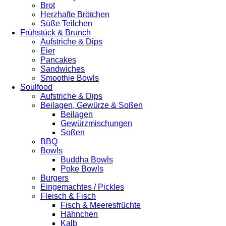
Brot
Herzhafte Brötchen
Süße Teilchen
Frühstück & Brunch
Aufstriche & Dips
Eier
Pancakes
Sandwiches
Smoothie Bowls
Soulfood
Aufstriche & Dips
Beilagen, Gewürze & Soßen
Beilagen
Gewürzmischungen
Soßen
BBQ
Bowls
Buddha Bowls
Poke Bowls
Burgers
Eingemachtes / Pickles
Fleisch & Fisch
Fisch & Meeresfrüchte
Hähnchen
Kalb