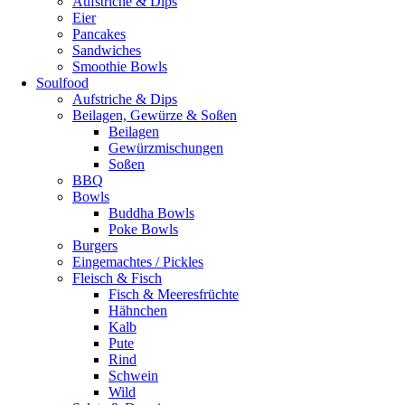
Aufstriche & Dips
Eier
Pancakes
Sandwiches
Smoothie Bowls
Soulfood
Aufstriche & Dips
Beilagen, Gewürze & Soßen
Beilagen
Gewürzmischungen
Soßen
BBQ
Bowls
Buddha Bowls
Poke Bowls
Burgers
Eingemachtes / Pickles
Fleisch & Fisch
Fisch & Meeresfrüchte
Hähnchen
Kalb
Pute
Rind
Schwein
Wild