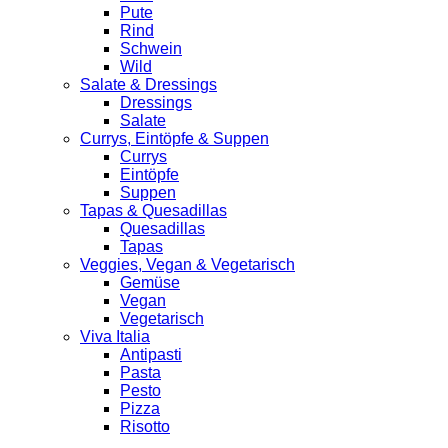
Pute
Rind
Schwein
Wild
Salate & Dressings
Dressings
Salate
Currys, Eintöpfe & Suppen
Currys
Eintöpfe
Suppen
Tapas & Quesadillas
Quesadillas
Tapas
Veggies, Vegan & Vegetarisch
Gemüse
Vegan
Vegetarisch
Viva Italia
Antipasti
Pasta
Pesto
Pizza
Risotto