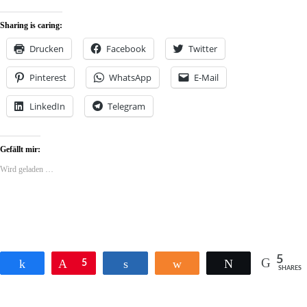
Sharing is caring:
Drucken
Facebook
Twitter
Pinterest
WhatsApp
E-Mail
LinkedIn
Telegram
Gefällt mir:
Wird geladen …
5
Teilen
Pin
5
Teilen
Teilen
Twittern
SHARES