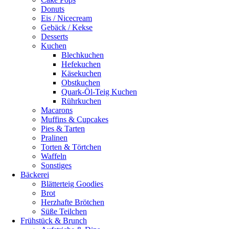
Donuts
Eis / Nicecream
Gebäck / Kekse
Desserts
Kuchen
Blechkuchen
Hefekuchen
Käsekuchen
Obstkuchen
Quark-Öl-Teig Kuchen
Rührkuchen
Macarons
Muffins & Cupcakes
Pies & Tarten
Pralinen
Torten & Törtchen
Waffeln
Sonstiges
Bäckerei
Blätterteig Goodies
Brot
Herzhafte Brötchen
Süße Teilchen
Frühstück & Brunch