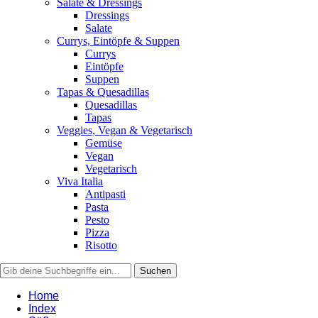
Salate & Dressings
Dressings
Salate
Currys, Eintöpfe & Suppen
Currys
Eintöpfe
Suppen
Tapas & Quesadillas
Quesadillas
Tapas
Veggies, Vegan & Vegetarisch
Gemüse
Vegan
Vegetarisch
Viva Italia
Antipasti
Pasta
Pesto
Pizza
Risotto
Home
Index