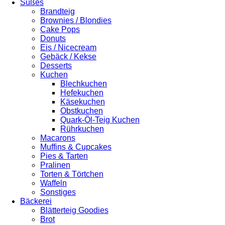
Süßes
Brandteig
Brownies / Blondies
Cake Pops
Donuts
Eis / Nicecream
Gebäck / Kekse
Desserts
Kuchen
Blechkuchen
Hefekuchen
Käsekuchen
Obstkuchen
Quark-Öl-Teig Kuchen
Rührkuchen
Macarons
Muffins & Cupcakes
Pies & Tarten
Pralinen
Torten & Törtchen
Waffeln
Sonstiges
Bäckerei
Blätterteig Goodies
Brot