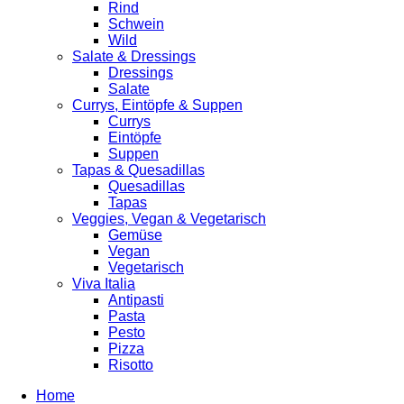
Rind
Schwein
Wild
Salate & Dressings
Dressings
Salate
Currys, Eintöpfe & Suppen
Currys
Eintöpfe
Suppen
Tapas & Quesadillas
Quesadillas
Tapas
Veggies, Vegan & Vegetarisch
Gemüse
Vegan
Vegetarisch
Viva Italia
Antipasti
Pasta
Pesto
Pizza
Risotto
Home