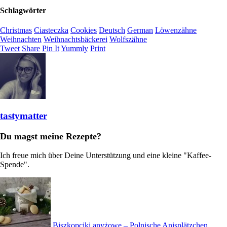
Schlagwörter
Christmas
Ciasteczka
Cookies
Deutsch
German
Löwenzähne
Weihnachten
Weihnachtsbäckerei
Wolfszähne
Tweet
Share
Pin It
Yummly
Print
tastymatter
Du magst meine Rezepte?
Ich freue mich über Deine Unterstützung und eine kleine "Kaffee-
Spende".
Biszkopciki anyżowe – Polnische Anisplätzchen