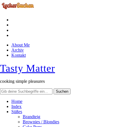
facebook
instagram
pinterest
rss
About Me
Archiv
Kontakt
Tasty Matter
cooking simple pleasures
Home
Index
Süßes
Brandteig
Brownies / Blondies
Cake Pops