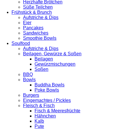
Herzhafte Brötchen
Süße Teilchen
Frühstück & Brunch
Aufstriche & Dips
Eier
Pancakes
Sandwiches
Smoothie Bowls
Soulfood
Aufstriche & Dips
Beilagen, Gewürze & Soßen
Beilagen
Gewürzmischungen
Soßen
BBQ
Bowls
Buddha Bowls
Poke Bowls
Burgers
Eingemachtes / Pickles
Fleisch & Fisch
Fisch & Meeresfrüchte
Hähnchen
Kalb
Pute