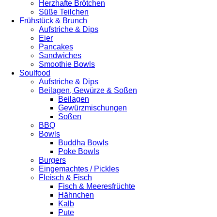
Herzhafte Brötchen
Süße Teilchen
Frühstück & Brunch
Aufstriche & Dips
Eier
Pancakes
Sandwiches
Smoothie Bowls
Soulfood
Aufstriche & Dips
Beilagen, Gewürze & Soßen
Beilagen
Gewürzmischungen
Soßen
BBQ
Bowls
Buddha Bowls
Poke Bowls
Burgers
Eingemachtes / Pickles
Fleisch & Fisch
Fisch & Meeresfrüchte
Hähnchen
Kalb
Pute