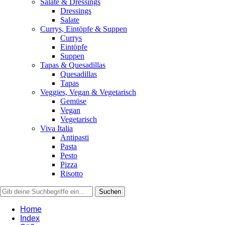
Salate & Dressings
Dressings
Salate
Currys, Eintöpfe & Suppen
Currys
Eintöpfe
Suppen
Tapas & Quesadillas
Quesadillas
Tapas
Veggies, Vegan & Vegetarisch
Gemüse
Vegan
Vegetarisch
Viva Italia
Antipasti
Pasta
Pesto
Pizza
Risotto
Home
Index