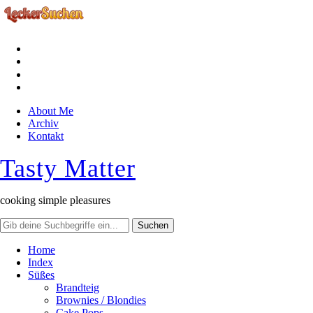
facebook
instagram
pinterest
rss
About Me
Archiv
Kontakt
Tasty Matter
cooking simple pleasures
Home
Index
Süßes
Brandteig
Brownies / Blondies
Cake Pops