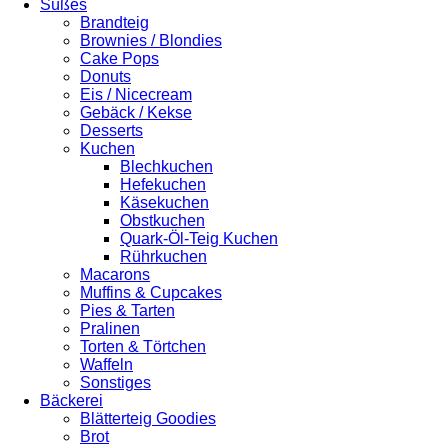
Süßes
Brandteig
Brownies / Blondies
Cake Pops
Donuts
Eis / Nicecream
Gebäck / Kekse
Desserts
Kuchen
Blechkuchen
Hefekuchen
Käsekuchen
Obstkuchen
Quark-Öl-Teig Kuchen
Rührkuchen
Macarons
Muffins & Cupcakes
Pies & Tarten
Pralinen
Torten & Törtchen
Waffeln
Sonstiges
Bäckerei
Blätterteig Goodies
Brot