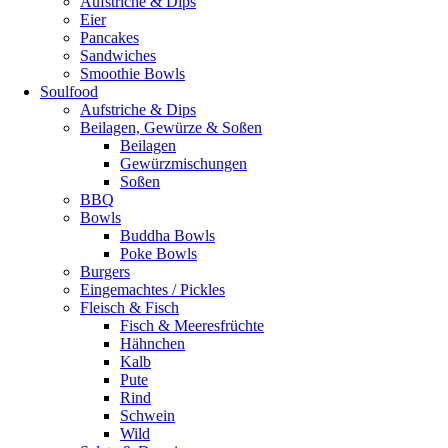
Aufstriche & Dips
Eier
Pancakes
Sandwiches
Smoothie Bowls
Soulfood
Aufstriche & Dips
Beilagen, Gewürze & Soßen
Beilagen
Gewürzmischungen
Soßen
BBQ
Bowls
Buddha Bowls
Poke Bowls
Burgers
Eingemachtes / Pickles
Fleisch & Fisch
Fisch & Meeresfrüchte
Hähnchen
Kalb
Pute
Rind
Schwein
Wild