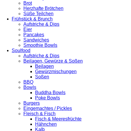
Brot
Herzhafte Brötchen
Süße Teilchen
Frühstück & Brunch
Aufstriche & Dips
Eier
Pancakes
Sandwiches
Smoothie Bowls
Soulfood
Aufstriche & Dips
Beilagen, Gewürze & Soßen
Beilagen
Gewürzmischungen
Soßen
BBQ
Bowls
Buddha Bowls
Poke Bowls
Burgers
Eingemachtes / Pickles
Fleisch & Fisch
Fisch & Meeresfrüchte
Hähnchen
Kalb