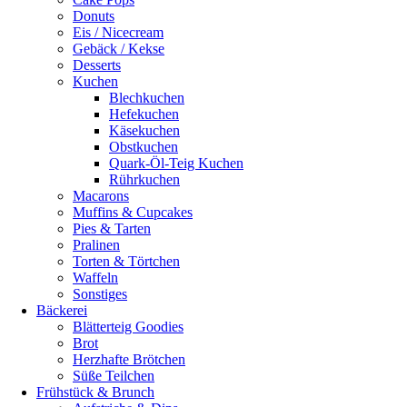
Donuts
Eis / Nicecream
Gebäck / Kekse
Desserts
Kuchen
Blechkuchen
Hefekuchen
Käsekuchen
Obstkuchen
Quark-Öl-Teig Kuchen
Rührkuchen
Macarons
Muffins & Cupcakes
Pies & Tarten
Pralinen
Torten & Törtchen
Waffeln
Sonstiges
Bäckerei
Blätterteig Goodies
Brot
Herzhafte Brötchen
Süße Teilchen
Frühstück & Brunch