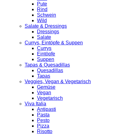
Pute
Rind
Schwein
Wild
Salate & Dressings
Dressings
Salate
Currys, Eintöpfe & Suppen
Currys
Eintöpfe
Suppen
Tapas & Quesadillas
Quesadillas
Tapas
Veggies, Vegan & Vegetarisch
Gemüse
Vegan
Vegetarisch
Viva Italia
Antipasti
Pasta
Pesto
Pizza
Risotto