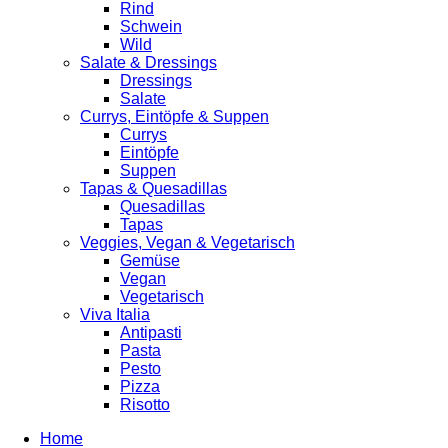
Rind
Schwein
Wild
Salate & Dressings
Dressings
Salate
Currys, Eintöpfe & Suppen
Currys
Eintöpfe
Suppen
Tapas & Quesadillas
Quesadillas
Tapas
Veggies, Vegan & Vegetarisch
Gemüse
Vegan
Vegetarisch
Viva Italia
Antipasti
Pasta
Pesto
Pizza
Risotto
Home