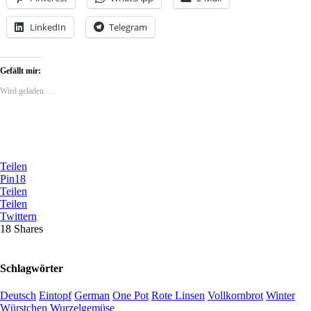
LinkedIn
Telegram
Gefällt mir:
Wird geladen …
Teilen
Pin
18
Teilen
Teilen
Twittern
18
Shares
Schlagwörter
Deutsch
Eintopf
German
One Pot
Rote Linsen
Vollkornbrot
Winter
Würstchen
Wurzelgemüse