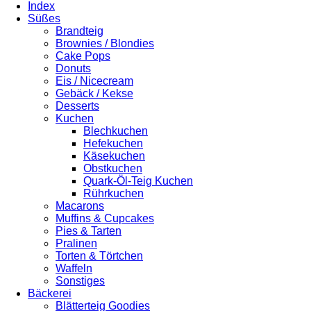
Index
Süßes
Brandteig
Brownies / Blondies
Cake Pops
Donuts
Eis / Nicecream
Gebäck / Kekse
Desserts
Kuchen
Blechkuchen
Hefekuchen
Käsekuchen
Obstkuchen
Quark-Öl-Teig Kuchen
Rührkuchen
Macarons
Muffins & Cupcakes
Pies & Tarten
Pralinen
Torten & Törtchen
Waffeln
Sonstiges
Bäckerei
Blätterteig Goodies