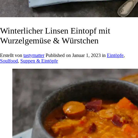
Winterlicher Linsen Eintopf mit
Wurzelgemüse & Würstchen
Erstellt von
tastymatter
Published on
Januar 1, 2023
in
Eintöpfe
,
Soulfood
,
Suppen & Eintöpfe