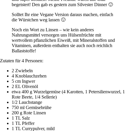
begeistert! Den gab es gestern zum Silvester Dinner 🙂
Solltet Ihr eine Vegane Version daraus machen, einfach
die Würstchen weg lassen 🙂
Noch ein Wort zu Linsen – wie kein anderes
Nahrungsmittel versorgen uns Hülsenfrüchte mit
wertvollem pflanzlichen Eiweiß, mit Mineralstoffen und
Vitaminen, außerdem enthalten sie auch noch reichlich
Ballaststoffe!
Zutaten für 4 Personen:
2 Zwiebeln
4 Knoblauchzehen
5 cm Ingwer
2 EL Olivenöl
etwa 400 g Wurzelgemüse (4 Karotten, 1 Petersilienwurzel, 1
Rote Beete, 1/4 Sellerie)
1/2 Lauchstange
750 ml Gemüsebrühe
200 g Rote Linsen
1 TL Salz
1 TL Pfeffer
1 TL Currypulver, mild