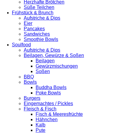
Herzhafte Brötchen
Süße Teilchen
Frühstück & Brunch
Aufstriche & Dips
Eier
Pancakes
Sandwiches
Smoothie Bowls
Soulfood
Aufstriche & Dips
Beilagen, Gewürze & Soßen
Beilagen
Gewürzmischungen
Soßen
BBQ
Bowls
Buddha Bowls
Poke Bowls
Burgers
Eingemachtes / Pickles
Fleisch & Fisch
Fisch & Meeresfrüchte
Hähnchen
Kalb
Pute