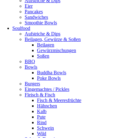
Aufstriche & Dips
Eier
Pancakes
Sandwiches
Smoothie Bowls
Soulfood
Aufstriche & Dips
Beilagen, Gewürze & Soßen
Beilagen
Gewürzmischungen
Soßen
BBQ
Bowls
Buddha Bowls
Poke Bowls
Burgers
Eingemachtes / Pickles
Fleisch & Fisch
Fisch & Meeresfrüchte
Hähnchen
Kalb
Pute
Rind
Schwein
Wild