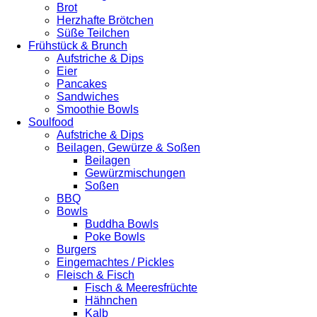
Brot
Herzhafte Brötchen
Süße Teilchen
Frühstück & Brunch
Aufstriche & Dips
Eier
Pancakes
Sandwiches
Smoothie Bowls
Soulfood
Aufstriche & Dips
Beilagen, Gewürze & Soßen
Beilagen
Gewürzmischungen
Soßen
BBQ
Bowls
Buddha Bowls
Poke Bowls
Burgers
Eingemachtes / Pickles
Fleisch & Fisch
Fisch & Meeresfrüchte
Hähnchen
Kalb