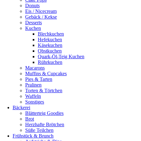
Donuts
Eis / Nicecream
Gebäck / Kekse
Desserts
Kuchen
Blechkuchen
Hefekuchen
Käsekuchen
Obstkuchen
Quark-Öl-Teig Kuchen
Rührkuchen
Macarons
Muffins & Cupcakes
Pies & Tarten
Pralinen
Torten & Törtchen
Waffeln
Sonstiges
Bäckerei
Blätterteig Goodies
Brot
Herzhafte Brötchen
Süße Teilchen
Frühstück & Brunch