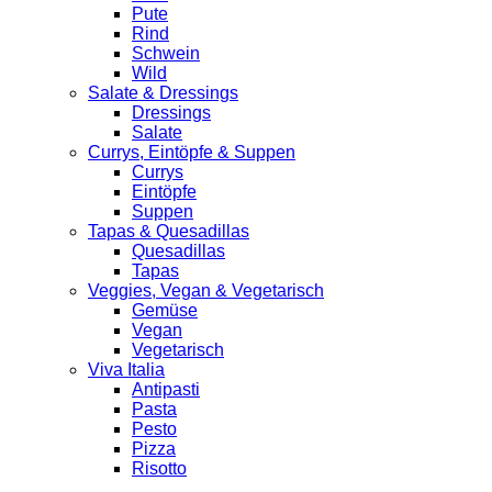
Pute
Rind
Schwein
Wild
Salate & Dressings
Dressings
Salate
Currys, Eintöpfe & Suppen
Currys
Eintöpfe
Suppen
Tapas & Quesadillas
Quesadillas
Tapas
Veggies, Vegan & Vegetarisch
Gemüse
Vegan
Vegetarisch
Viva Italia
Antipasti
Pasta
Pesto
Pizza
Risotto