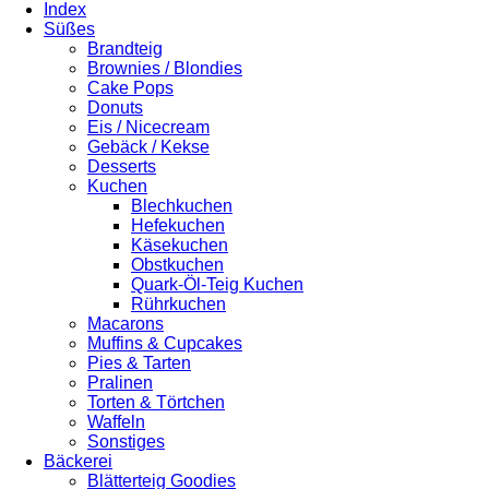
Index
Süßes
Brandteig
Brownies / Blondies
Cake Pops
Donuts
Eis / Nicecream
Gebäck / Kekse
Desserts
Kuchen
Blechkuchen
Hefekuchen
Käsekuchen
Obstkuchen
Quark-Öl-Teig Kuchen
Rührkuchen
Macarons
Muffins & Cupcakes
Pies & Tarten
Pralinen
Torten & Törtchen
Waffeln
Sonstiges
Bäckerei
Blätterteig Goodies