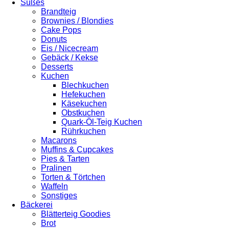
Süßes
Brandteig
Brownies / Blondies
Cake Pops
Donuts
Eis / Nicecream
Gebäck / Kekse
Desserts
Kuchen
Blechkuchen
Hefekuchen
Käsekuchen
Obstkuchen
Quark-Öl-Teig Kuchen
Rührkuchen
Macarons
Muffins & Cupcakes
Pies & Tarten
Pralinen
Torten & Törtchen
Waffeln
Sonstiges
Bäckerei
Blätterteig Goodies
Brot