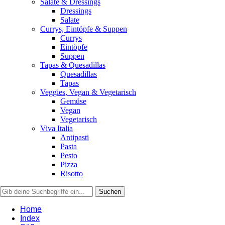
Salate & Dressings
Dressings
Salate
Currys, Eintöpfe & Suppen
Currys
Eintöpfe
Suppen
Tapas & Quesadillas
Quesadillas
Tapas
Veggies, Vegan & Vegetarisch
Gemüse
Vegan
Vegetarisch
Viva Italia
Antipasti
Pasta
Pesto
Pizza
Risotto
Home
Index