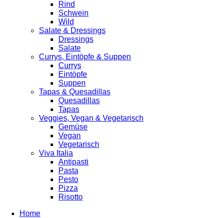
Rind
Schwein
Wild
Salate & Dressings
Dressings
Salate
Currys, Eintöpfe & Suppen
Currys
Eintöpfe
Suppen
Tapas & Quesadillas
Quesadillas
Tapas
Veggies, Vegan & Vegetarisch
Gemüse
Vegan
Vegetarisch
Viva Italia
Antipasti
Pasta
Pesto
Pizza
Risotto
Home