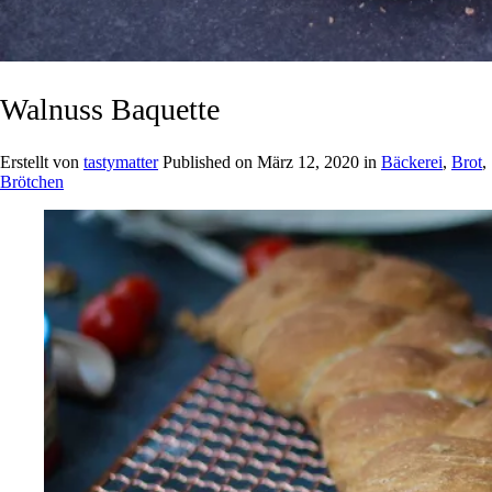
Walnuss Baquette
Erstellt von
tastymatter
Published on
März 12, 2020
in
Bäckerei
,
Brot
,
Brötchen