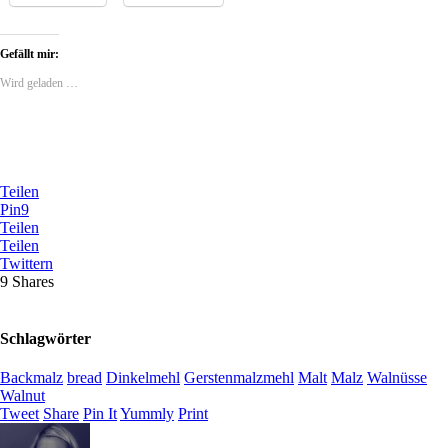
Gefällt mir:
Wird geladen …
Teilen
Pin
9
Teilen
Teilen
Twittern
9
Shares
Schlagwörter
Backmalz
bread
Dinkelmehl
Gerstenmalzmehl
Malt
Malz
Walnüsse
Walnut
Tweet
Share
Pin It
Yummly
Print