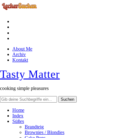
facebook
instagram
pinterest
rss
About Me
Archiv
Kontakt
Tasty Matter
cooking simple pleasures
Home
Index
Süßes
Brandteig
Brownies / Blondies
Cake Pops