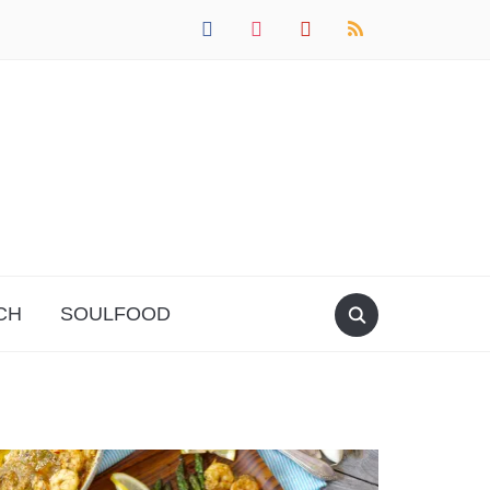
facebook
instagram
pinterest
rss
CH
SOULFOOD