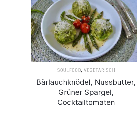
SOULFOOD
,
VEGETARISCH
Bärlauchknödel, Nussbutter,
Grüner Spargel,
Cocktailtomaten