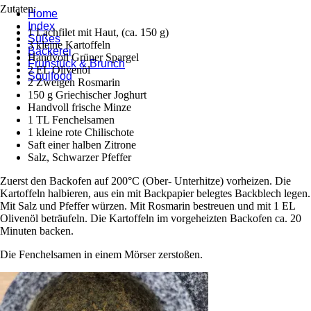
Zutaten:
Home
Index
1 Lachfilet mit Haut, (ca. 150 g)
Süßes
3 kleine Kartoffeln
Bäckerei
Handvoll Grüner Spargel
Frühstück & Brunch
2 EL Olivenöl
Soulfood
2 Zweigen Rosmarin
150 g Griechischer Joghurt
Handvoll frische Minze
1 TL Fenchelsamen
1 kleine rote Chilischote
Saft einer halben Zitrone
Salz, Schwarzer Pfeffer
Zuerst den Backofen auf 200°C (Ober- Unterhitze) vorheizen. Die
Kartoffeln halbieren, aus ein mit Backpapier belegtes Backblech legen.
Mit Salz und Pfeffer würzen. Mit Rosmarin bestreuen und mit 1 EL
Olivenöl beträufeln. Die Kartoffeln im vorgeheizten Backofen ca. 20
Minuten backen.
Die Fenchelsamen in einem Mörser zerstoßen.