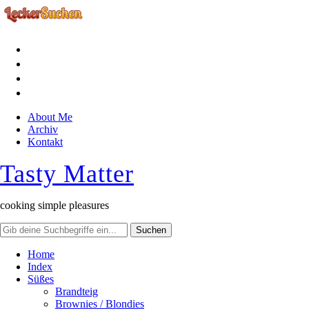
facebook
instagram
pinterest
rss
About Me
Archiv
Kontakt
Tasty Matter
cooking simple pleasures
Home
Index
Süßes
Brandteig
Brownies / Blondies