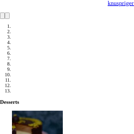
knuspriger Pistazienkruste
Desserts