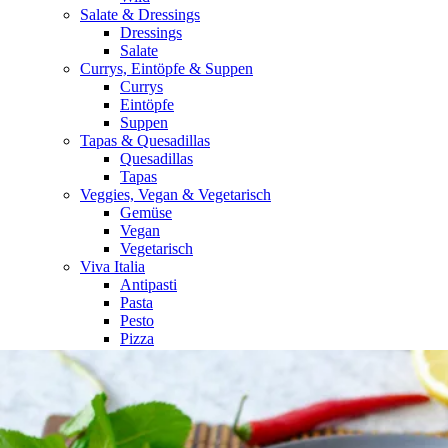
Salate & Dressings
Dressings
Salate
Currys, Eintöpfe & Suppen
Currys
Eintöpfe
Suppen
Tapas & Quesadillas
Quesadillas
Tapas
Veggies, Vegan & Vegetarisch
Gemüse
Vegan
Vegetarisch
Viva Italia
Antipasti
Pasta
Pesto
Pizza
Risotto
MENU
Home