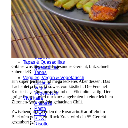
Kalb
Pute
Rind
Schwein
Wild
Salate & Dressings
Dressings
Salate
Currys, Eintöpfe & Suppen
Currys
Eintöpfe
Suppen
Tapas & Quesadillas
Gibt es was besseres als gesundes Gericht, blitzschnell
Quesadillas
zubereitet?
Tapas
Veggies, Vegan & Vegetarisch
Ein super leichtes und mega leckeres Abendessen. Das
Gemüse
Lachsfilet schmeckt sowas von köstlich. Die Fenchel-
Vegan
Kruste ist schön knusprig und das Filet ultra saftig. Der
Vegetarisch
grüne Spargel wird nur kurz angebraten in einer leichten
Viva Italia
Zitronen-Soße mit fein gehackten Chili.
Antipasti
Pasta
Zwischendurch werden die Rosmarin-Kartoffeln im
Pesto
Backofen gebacken. Ruck Zuck wird ein 5* Gericht
Pizza
gezaubert 🙂
Risotto