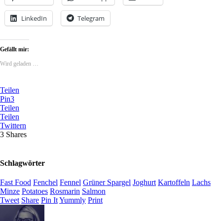
LinkedIn
Telegram
Gefällt mir:
Wird geladen …
Teilen
Pin
3
Teilen
Teilen
Twittern
3
Shares
Schlagwörter
Fast Food
Fenchel
Fennel
Grüner Spargel
Joghurt
Kartoffeln
Lachs
Minze
Potatoes
Rosmarin
Salmon
Tweet
Share
Pin It
Yummly
Print