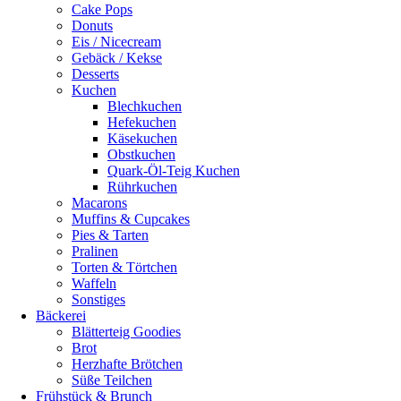
Cake Pops
Donuts
Eis / Nicecream
Gebäck / Kekse
Desserts
Kuchen
Blechkuchen
Hefekuchen
Käsekuchen
Obstkuchen
Quark-Öl-Teig Kuchen
Rührkuchen
Macarons
Muffins & Cupcakes
Pies & Tarten
Pralinen
Torten & Törtchen
Waffeln
Sonstiges
Bäckerei
Blätterteig Goodies
Brot
Herzhafte Brötchen
Süße Teilchen
Frühstück & Brunch