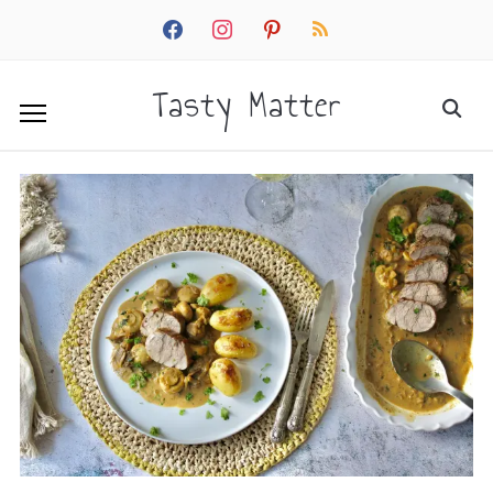
facebook
instagram
pinterest
rss
Tasty Matter