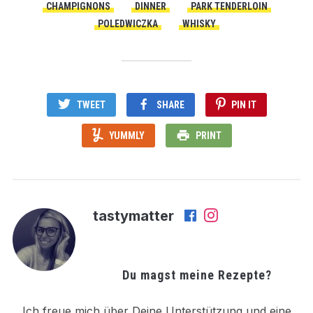
CHAMPIGNONS
DINNER
PARK TENDERLOIN
POLEDWICZKA
WHISKY
TWEET
SHARE
PIN IT
YUMMLY
PRINT
tastymatter
Du magst meine Rezepte?
Ich freue mich über Deine Unterstützung und eine