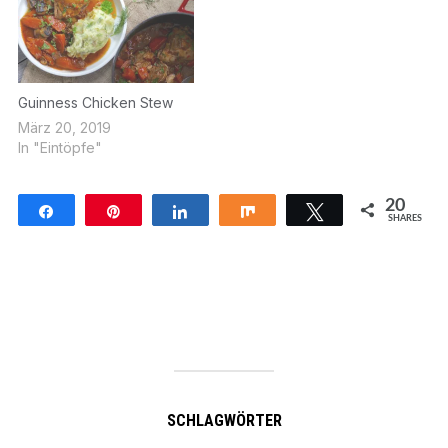
Guinness Chicken Stew
März 20, 2019
In "Eintöpfe"
20
Teilen
Pin
Teilen
Teilen
Twittern
SHARES
20
SCHLAGWÖRTER