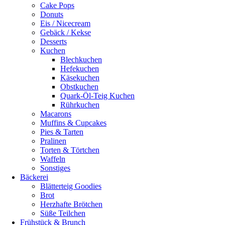
Cake Pops
Donuts
Eis / Nicecream
Gebäck / Kekse
Desserts
Kuchen
Blechkuchen
Hefekuchen
Käsekuchen
Obstkuchen
Quark-Öl-Teig Kuchen
Rührkuchen
Macarons
Muffins & Cupcakes
Pies & Tarten
Pralinen
Torten & Törtchen
Waffeln
Sonstiges
Bäckerei
Blätterteig Goodies
Brot
Herzhafte Brötchen
Süße Teilchen
Frühstück & Brunch