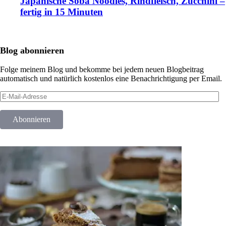
Japanische Soba Noodles, Rindfleisch, Zucchini –
fertig in 15 Minuten
Blog abonnieren
Folge meinem Blog und bekomme bei jedem neuen Blogbeitrag
automatisch und natürlich kostenlos eine Benachrichtigung per Email.
E-
Mail-
Adresse
Abonnieren