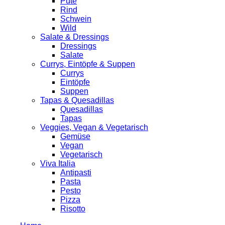
Pute
Rind
Schwein
Wild
Salate & Dressings
Dressings
Salate
Currys, Eintöpfe & Suppen
Currys
Eintöpfe
Suppen
Tapas & Quesadillas
Quesadillas
Tapas
Veggies, Vegan & Vegetarisch
Gemüse
Vegan
Vegetarisch
Viva Italia
Antipasti
Pasta
Pesto
Pizza
Risotto