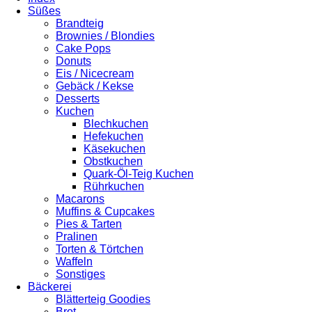
Süßes
Brandteig
Brownies / Blondies
Cake Pops
Donuts
Eis / Nicecream
Gebäck / Kekse
Desserts
Kuchen
Blechkuchen
Hefekuchen
Käsekuchen
Obstkuchen
Quark-Öl-Teig Kuchen
Rührkuchen
Macarons
Muffins & Cupcakes
Pies & Tarten
Pralinen
Torten & Törtchen
Waffeln
Sonstiges
Bäckerei
Blätterteig Goodies
Brot