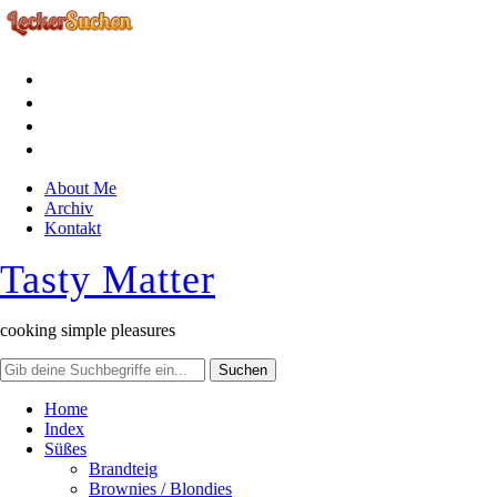
facebook
instagram
pinterest
rss
About Me
Archiv
Kontakt
Tasty Matter
cooking simple pleasures
Home
Index
Süßes
Brandteig
Brownies / Blondies