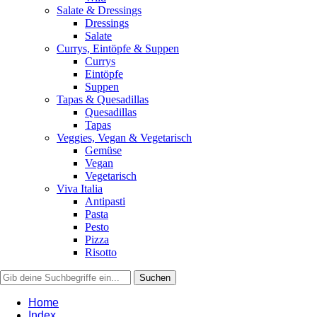
Salate & Dressings
Dressings
Salate
Currys, Eintöpfe & Suppen
Currys
Eintöpfe
Suppen
Tapas & Quesadillas
Quesadillas
Tapas
Veggies, Vegan & Vegetarisch
Gemüse
Vegan
Vegetarisch
Viva Italia
Antipasti
Pasta
Pesto
Pizza
Risotto
Home
Index