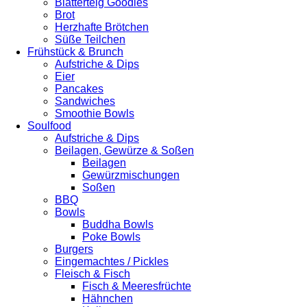
Blätterteig Goodies
Brot
Herzhafte Brötchen
Süße Teilchen
Frühstück & Brunch
Aufstriche & Dips
Eier
Pancakes
Sandwiches
Smoothie Bowls
Soulfood
Aufstriche & Dips
Beilagen, Gewürze & Soßen
Beilagen
Gewürzmischungen
Soßen
BBQ
Bowls
Buddha Bowls
Poke Bowls
Burgers
Eingemachtes / Pickles
Fleisch & Fisch
Fisch & Meeresfrüchte
Hähnchen