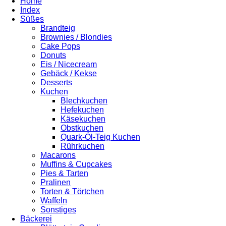
Home
Index
Süßes
Brandteig
Brownies / Blondies
Cake Pops
Donuts
Eis / Nicecream
Gebäck / Kekse
Desserts
Kuchen
Blechkuchen
Hefekuchen
Käsekuchen
Obstkuchen
Quark-Öl-Teig Kuchen
Rührkuchen
Macarons
Muffins & Cupcakes
Pies & Tarten
Pralinen
Torten & Törtchen
Waffeln
Sonstiges
Bäckerei