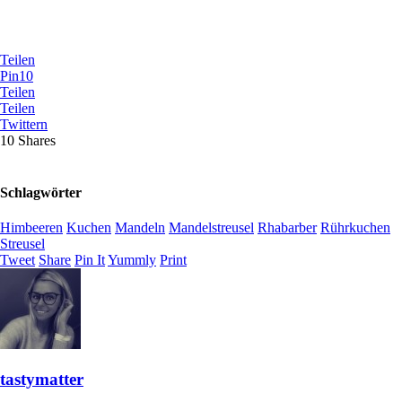
Teilen
Pin
10
Teilen
Teilen
Twittern
10
Shares
Schlagwörter
Himbeeren
Kuchen
Mandeln
Mandelstreusel
Rhabarber
Rührkuchen
Streusel
Tweet
Share
Pin It
Yummly
Print
tastymatter