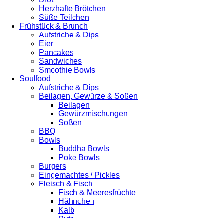
Herzhafte Brötchen
Süße Teilchen
Frühstück & Brunch
Aufstriche & Dips
Eier
Pancakes
Sandwiches
Smoothie Bowls
Soulfood
Aufstriche & Dips
Beilagen, Gewürze & Soßen
Beilagen
Gewürzmischungen
Soßen
BBQ
Bowls
Buddha Bowls
Poke Bowls
Burgers
Eingemachtes / Pickles
Fleisch & Fisch
Fisch & Meeresfrüchte
Hähnchen
Kalb