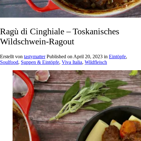
Ragù di Cinghiale – Toskanisches
Wildschwein-Ragout
Erstellt von
tastymatter
Published on
April 20, 2023
in
Eintöpfe
,
Soulfood
,
Suppen & Eintöpfe
,
Viva Italia
,
Wildfleisch