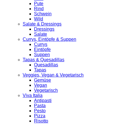
Pute
Rind
Schwein
Wild
Salate & Dressings
Dressings
Salate
Currys, Eintöpfe & Suppen
Currys
Eintöpfe
Suppen
Tapas & Quesadillas
Quesadillas
Tapas
Veggies, Vegan & Vegetarisch
Gemüse
Vegan
Vegetarisch
Viva Italia
Antipasti
Pasta
Pesto
Pizza
Risotto