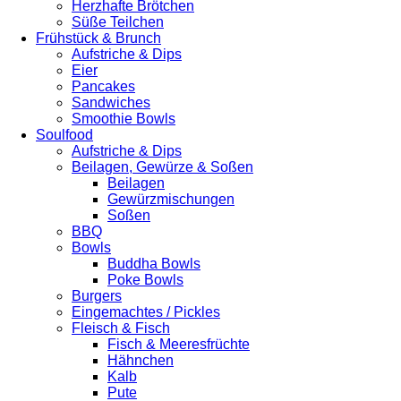
Herzhafte Brötchen
Süße Teilchen
Frühstück & Brunch
Aufstriche & Dips
Eier
Pancakes
Sandwiches
Smoothie Bowls
Soulfood
Aufstriche & Dips
Beilagen, Gewürze & Soßen
Beilagen
Gewürzmischungen
Soßen
BBQ
Bowls
Buddha Bowls
Poke Bowls
Burgers
Eingemachtes / Pickles
Fleisch & Fisch
Fisch & Meeresfrüchte
Hähnchen
Kalb
Pute