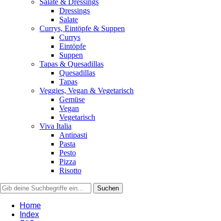
Salate & Dressings
Dressings
Salate
Currys, Eintöpfe & Suppen
Currys
Eintöpfe
Suppen
Tapas & Quesadillas
Quesadillas
Tapas
Veggies, Vegan & Vegetarisch
Gemüse
Vegan
Vegetarisch
Viva Italia
Antipasti
Pasta
Pesto
Pizza
Risotto
Home
Index