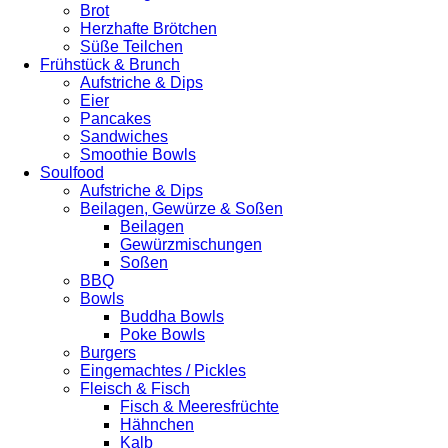
Brot
Herzhafte Brötchen
Süße Teilchen
Frühstück & Brunch
Aufstriche & Dips
Eier
Pancakes
Sandwiches
Smoothie Bowls
Soulfood
Aufstriche & Dips
Beilagen, Gewürze & Soßen
Beilagen
Gewürzmischungen
Soßen
BBQ
Bowls
Buddha Bowls
Poke Bowls
Burgers
Eingemachtes / Pickles
Fleisch & Fisch
Fisch & Meeresfrüchte
Hähnchen
Kalb