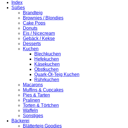
Index
Süßes
Brandteig
Brownies / Blondies
Cake Pops
Donuts
Eis / Nicecream
Gebäck / Kekse
Desserts
Kuchen
Blechkuchen
Hefekuchen
Käsekuchen
Obstkuchen
Quark-Öl-Teig Kuchen
Rührkuchen
Macarons
Muffins & Cupcakes
Pies & Tarten
Pralinen
Torten & Törtchen
Waffeln
Sonstiges
Bäckerei
Blätterteig Goodies