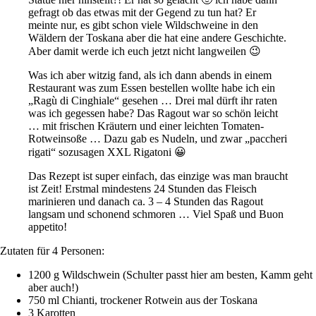
gefragt ob das etwas mit der Gegend zu tun hat? Er
meinte nur, es gibt schon viele Wildschweine in den
Wäldern der Toskana aber die hat eine andere Geschichte.
Aber damit werde ich euch jetzt nicht langweilen 😉
Was ich aber witzig fand, als ich dann abends in einem
Restaurant was zum Essen bestellen wollte habe ich ein
„Ragù di Cinghiale“ gesehen … Drei mal dürft ihr raten
was ich gegessen habe? Das Ragout war so schön leicht
… mit frischen Kräutern und einer leichten Tomaten-
Rotweinsoße … Dazu gab es Nudeln, und zwar „paccheri
rigati“ sozusagen XXL Rigatoni 😀
Das Rezept ist super einfach, das einzige was man braucht
ist Zeit! Erstmal mindestens 24 Stunden das Fleisch
marinieren und danach ca. 3 – 4 Stunden das Ragout
langsam und schonend schmoren … Viel Spaß und Buon
appetito!
Zutaten für 4 Personen:
1200 g Wildschwein (Schulter passt hier am besten, Kamm geht
aber auch!)
750 ml Chianti, trockener Rotwein aus der Toskana
3 Karotten