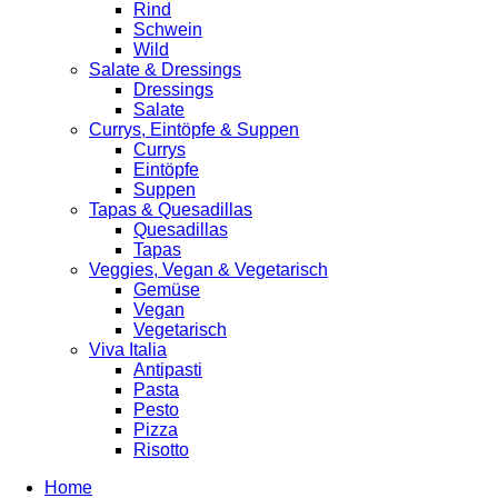
Rind
Schwein
Wild
Salate & Dressings
Dressings
Salate
Currys, Eintöpfe & Suppen
Currys
Eintöpfe
Suppen
Tapas & Quesadillas
Quesadillas
Tapas
Veggies, Vegan & Vegetarisch
Gemüse
Vegan
Vegetarisch
Viva Italia
Antipasti
Pasta
Pesto
Pizza
Risotto
Home