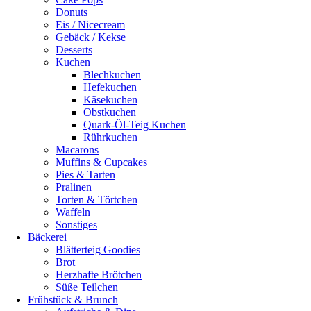
Donuts
Eis / Nicecream
Gebäck / Kekse
Desserts
Kuchen
Blechkuchen
Hefekuchen
Käsekuchen
Obstkuchen
Quark-Öl-Teig Kuchen
Rührkuchen
Macarons
Muffins & Cupcakes
Pies & Tarten
Pralinen
Torten & Törtchen
Waffeln
Sonstiges
Bäckerei
Blätterteig Goodies
Brot
Herzhafte Brötchen
Süße Teilchen
Frühstück & Brunch