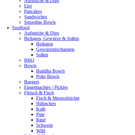
Aufstriche & Dips
Eier
Pancakes
Sandwiches
Smoothie Bowls
Soulfood
Aufstriche & Dips
Beilagen, Gewürze & Soßen
Beilagen
Gewürzmischungen
Soßen
BBQ
Bowls
Buddha Bowls
Poke Bowls
Burgers
Eingemachtes / Pickles
Fleisch & Fisch
Fisch & Meeresfrüchte
Hähnchen
Kalb
Pute
Rind
Schwein
Wild