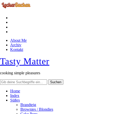
facebook
instagram
pinterest
rss
About Me
Archiv
Kontakt
Tasty Matter
cooking simple pleasures
Home
Index
Süßes
Brandteig
Brownies / Blondies
Cake Pops