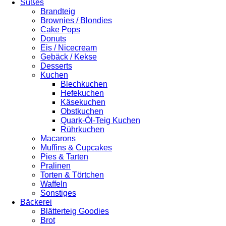
Süßes
Brandteig
Brownies / Blondies
Cake Pops
Donuts
Eis / Nicecream
Gebäck / Kekse
Desserts
Kuchen
Blechkuchen
Hefekuchen
Käsekuchen
Obstkuchen
Quark-Öl-Teig Kuchen
Rührkuchen
Macarons
Muffins & Cupcakes
Pies & Tarten
Pralinen
Torten & Törtchen
Waffeln
Sonstiges
Bäckerei
Blätterteig Goodies
Brot