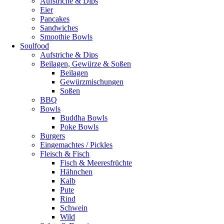
Aufstriche & Dips
Eier
Pancakes
Sandwiches
Smoothie Bowls
Soulfood
Aufstriche & Dips
Beilagen, Gewürze & Soßen
Beilagen
Gewürzmischungen
Soßen
BBQ
Bowls
Buddha Bowls
Poke Bowls
Burgers
Eingemachtes / Pickles
Fleisch & Fisch
Fisch & Meeresfrüchte
Hähnchen
Kalb
Pute
Rind
Schwein
Wild