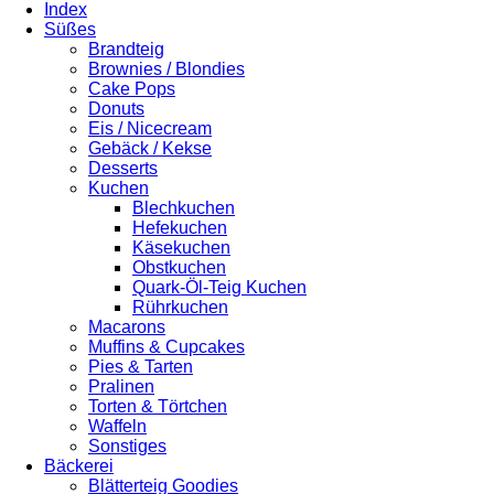
Index
Süßes
Brandteig
Brownies / Blondies
Cake Pops
Donuts
Eis / Nicecream
Gebäck / Kekse
Desserts
Kuchen
Blechkuchen
Hefekuchen
Käsekuchen
Obstkuchen
Quark-Öl-Teig Kuchen
Rührkuchen
Macarons
Muffins & Cupcakes
Pies & Tarten
Pralinen
Torten & Törtchen
Waffeln
Sonstiges
Bäckerei
Blätterteig Goodies