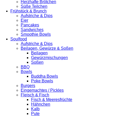
Herzhafte Brötchen
Süße Teilchen
Frühstück & Brunch
Aufstriche & Dips
Eier
Pancakes
Sandwiches
Smoothie Bowls
Soulfood
Aufstriche & Dips
Beilagen, Gewürze & Soßen
Beilagen
Gewürzmischungen
Soßen
BBQ
Bowls
Buddha Bowls
Poke Bowls
Burgers
Eingemachtes / Pickles
Fleisch & Fisch
Fisch & Meeresfrüchte
Hähnchen
Kalb
Pute