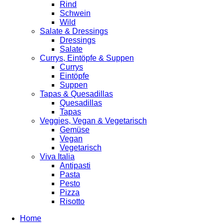
Rind
Schwein
Wild
Salate & Dressings
Dressings
Salate
Currys, Eintöpfe & Suppen
Currys
Eintöpfe
Suppen
Tapas & Quesadillas
Quesadillas
Tapas
Veggies, Vegan & Vegetarisch
Gemüse
Vegan
Vegetarisch
Viva Italia
Antipasti
Pasta
Pesto
Pizza
Risotto
Home