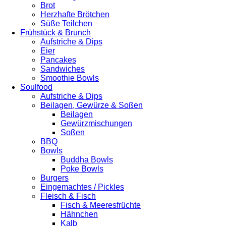
Brot
Herzhafte Brötchen
Süße Teilchen
Frühstück & Brunch
Aufstriche & Dips
Eier
Pancakes
Sandwiches
Smoothie Bowls
Soulfood
Aufstriche & Dips
Beilagen, Gewürze & Soßen
Beilagen
Gewürzmischungen
Soßen
BBQ
Bowls
Buddha Bowls
Poke Bowls
Burgers
Eingemachtes / Pickles
Fleisch & Fisch
Fisch & Meeresfrüchte
Hähnchen
Kalb