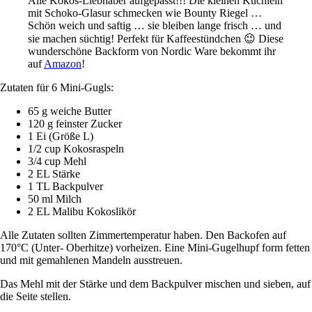
Alle Kokos-Liebhaber aufgepasst!!! Die kleinen Küchlein
mit Schoko-Glasur schmecken wie Bounty Riegel …
Schön weich und saftig … sie bleiben lange frisch … und
sie machen süchtig! Perfekt für Kaffeestündchen 😉 Diese
wunderschöne Backform von Nordic Ware bekommt ihr
auf
Amazon
!
Zutaten für 6 Mini-Gugls:
65 g weiche Butter
120 g feinster Zucker
1 Ei (Größe L)
1/2 cup Kokosraspeln
3/4 cup Mehl
2 EL Stärke
1 TL Backpulver
50 ml Milch
2 EL Malibu Kokoslikör
Alle Zutaten sollten Zimmertemperatur haben. Den Backofen auf
170°C (Unter- Oberhitze) vorheizen. Eine Mini-Gugelhupf form fetten
und mit gemahlenen Mandeln ausstreuen.
Das Mehl mit der Stärke und dem Backpulver mischen und sieben, auf
die Seite stellen.