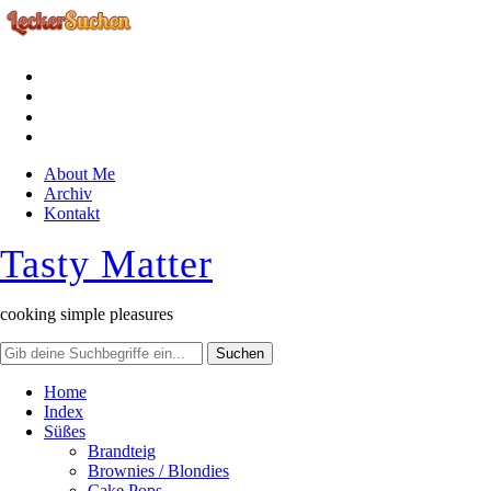
facebook
instagram
pinterest
rss
About Me
Archiv
Kontakt
Tasty Matter
cooking simple pleasures
Home
Index
Süßes
Brandteig
Brownies / Blondies
Cake Pops