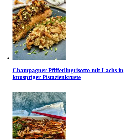
Champagner-Pfifferlingrisotto mit Lachs in
knuspriger Pistazienkruste