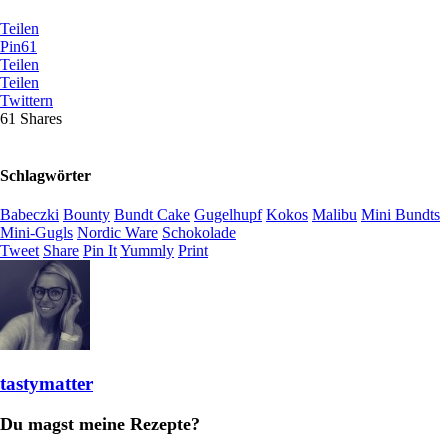
Teilen
Pin
61
Teilen
Teilen
Twittern
61
Shares
Schlagwörter
Babeczki
Bounty
Bundt Cake
Gugelhupf
Kokos
Malibu
Mini Bundts
Mini-Gugls
Nordic Ware
Schokolade
Tweet
Share
Pin It
Yummly
Print
tastymatter
Du magst meine Rezepte?