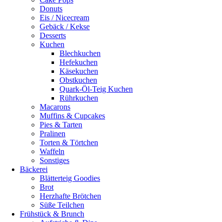
Donuts
Eis / Nicecream
Gebäck / Kekse
Desserts
Kuchen
Blechkuchen
Hefekuchen
Käsekuchen
Obstkuchen
Quark-Öl-Teig Kuchen
Rührkuchen
Macarons
Muffins & Cupcakes
Pies & Tarten
Pralinen
Torten & Törtchen
Waffeln
Sonstiges
Bäckerei
Blätterteig Goodies
Brot
Herzhafte Brötchen
Süße Teilchen
Frühstück & Brunch