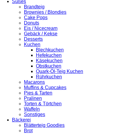
Süßes
Brandteig
Brownies / Blondies
Cake Pops
Donuts
Eis / Nicecream
Gebäck / Kekse
Desserts
Kuchen
Blechkuchen
Hefekuchen
Käsekuchen
Obstkuchen
Quark-Öl-Teig Kuchen
Rührkuchen
Macarons
Muffins & Cupcakes
Pies & Tarten
Pralinen
Torten & Törtchen
Waffeln
Sonstiges
Bäckerei
Blätterteig Goodies
Brot