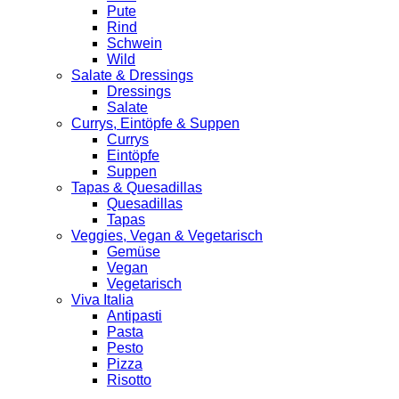
Pute
Rind
Schwein
Wild
Salate & Dressings
Dressings
Salate
Currys, Eintöpfe & Suppen
Currys
Eintöpfe
Suppen
Tapas & Quesadillas
Quesadillas
Tapas
Veggies, Vegan & Vegetarisch
Gemüse
Vegan
Vegetarisch
Viva Italia
Antipasti
Pasta
Pesto
Pizza
Risotto