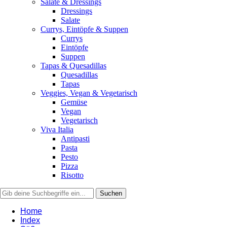
Salate & Dressings
Dressings
Salate
Currys, Eintöpfe & Suppen
Currys
Eintöpfe
Suppen
Tapas & Quesadillas
Quesadillas
Tapas
Veggies, Vegan & Vegetarisch
Gemüse
Vegan
Vegetarisch
Viva Italia
Antipasti
Pasta
Pesto
Pizza
Risotto
Home
Index