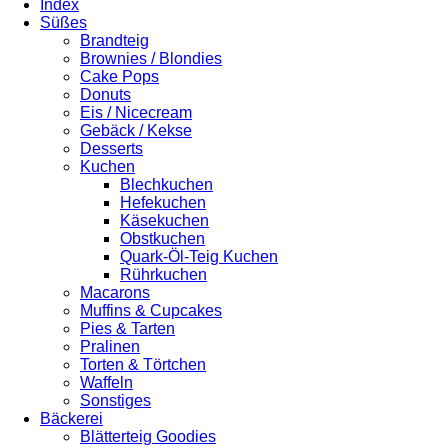
Index
Süßes
Brandteig
Brownies / Blondies
Cake Pops
Donuts
Eis / Nicecream
Gebäck / Kekse
Desserts
Kuchen
Blechkuchen
Hefekuchen
Käsekuchen
Obstkuchen
Quark-Öl-Teig Kuchen
Rührkuchen
Macarons
Muffins & Cupcakes
Pies & Tarten
Pralinen
Torten & Törtchen
Waffeln
Sonstiges
Bäckerei
Blätterteig Goodies