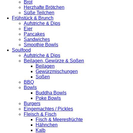
Brot
Herzhafte Brötchen
Süße Teilchen
Frühstück & Brunch
Aufstriche & Dips
Eier
Pancakes
Sandwiches
Smoothie Bowls
Soulfood
Aufstriche & Dips
Beilagen, Gewürze & Soßen
Beilagen
Gewürzmischungen
Soßen
BBQ
Bowls
Buddha Bowls
Poke Bowls
Burgers
Eingemachtes / Pickles
Fleisch & Fisch
Fisch & Meeresfrüchte
Hähnchen
Kalb