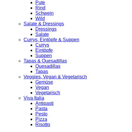
Pute
Rind
Schwein
Wild
Salate & Dressings
Dressings
Salate
Currys, Eintöpfe & Suppen
Currys
Eintöpfe
Suppen
Tapas & Quesadillas
Quesadillas
Tapas
Veggies, Vegan & Vegetarisch
Gemüse
Vegan
Vegetarisch
Viva Italia
Antipasti
Pasta
Pesto
Pizza
Risotto