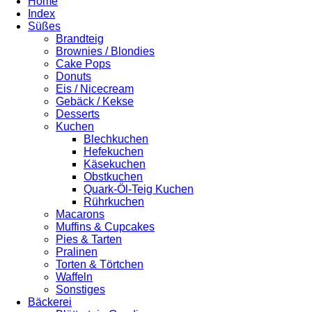
Home
Index
Süßes
Brandteig
Brownies / Blondies
Cake Pops
Donuts
Eis / Nicecream
Gebäck / Kekse
Desserts
Kuchen
Blechkuchen
Hefekuchen
Käsekuchen
Obstkuchen
Quark-Öl-Teig Kuchen
Rührkuchen
Macarons
Muffins & Cupcakes
Pies & Tarten
Pralinen
Torten & Törtchen
Waffeln
Sonstiges
Bäckerei