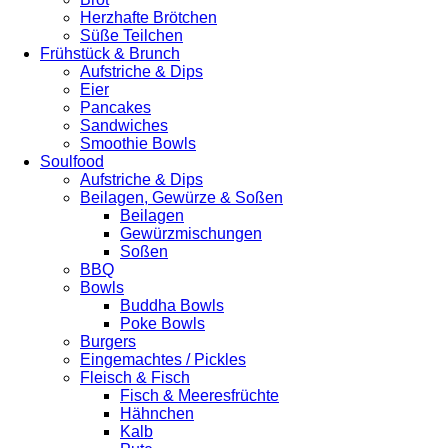
Herzhafte Brötchen
Süße Teilchen
Frühstück & Brunch
Aufstriche & Dips
Eier
Pancakes
Sandwiches
Smoothie Bowls
Soulfood
Aufstriche & Dips
Beilagen, Gewürze & Soßen
Beilagen
Gewürzmischungen
Soßen
BBQ
Bowls
Buddha Bowls
Poke Bowls
Burgers
Eingemachtes / Pickles
Fleisch & Fisch
Fisch & Meeresfrüchte
Hähnchen
Kalb