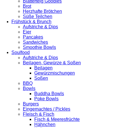
Blätterteig Goodies
Brot
Herzhafte Brötchen
Süße Teilchen
Frühstück & Brunch
Aufstriche & Dips
Eier
Pancakes
Sandwiches
Smoothie Bowls
Soulfood
Aufstriche & Dips
Beilagen, Gewürze & Soßen
Beilagen
Gewürzmischungen
Soßen
BBQ
Bowls
Buddha Bowls
Poke Bowls
Burgers
Eingemachtes / Pickles
Fleisch & Fisch
Fisch & Meeresfrüchte
Hähnchen