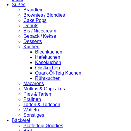
Süßes
Brandteig
Brownies / Blondies
Cake Pops
Donuts
Eis / Nicecream
Gebäck / Kekse
Desserts
Kuchen
Blechkuchen
Hefekuchen
Käsekuchen
Obstkuchen
Quark-Öl-Teig Kuchen
Rührkuchen
Macarons
Muffins & Cupcakes
Pies & Tarten
Pralinen
Torten & Törtchen
Waffeln
Sonstiges
Bäckerei
Blätterteig Goodies
Brot