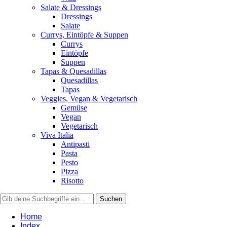
Salate & Dressings
Dressings
Salate
Currys, Eintöpfe & Suppen
Currys
Eintöpfe
Suppen
Tapas & Quesadillas
Quesadillas
Tapas
Veggies, Vegan & Vegetarisch
Gemüse
Vegan
Vegetarisch
Viva Italia
Antipasti
Pasta
Pesto
Pizza
Risotto
Home
Index