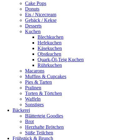
Cake Pops
Donuts
Eis / Nicecream
Gebäck / Kekse
Desserts
Kuchen
Blechkuchen
Hefekuchen
Käsekuchen
Obstkuchen
Quark-Öl-Teig Kuchen
Rührkuchen
Macarons
Muffins & Cupcakes
Pies & Tarten
Pralinen
Torten & Törtchen
Waffeln
Sonstiges
Bäckerei
Blätterteig Goodies
Brot
Herzhafte Brötchen
Süße Teilchen
Frühstück & Brunch