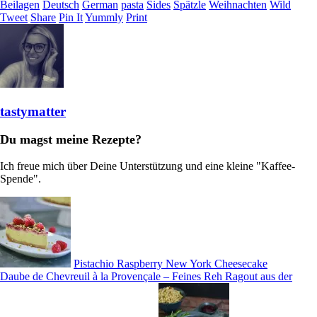
Beilagen
Deutsch
German
pasta
Sides
Spätzle
Weihnachten
Wild
Tweet
Share
Pin It
Yummly
Print
tastymatter
Du magst meine Rezepte?
Ich freue mich über Deine Unterstützung und eine kleine "Kaffee-
Spende".
Pistachio Raspberry New York Cheesecake
Daube de Chevreuil à la Provençale – Feines Reh Ragout aus der