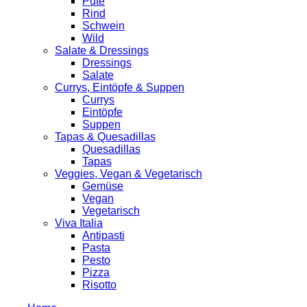
Pute
Rind
Schwein
Wild
Salate & Dressings
Dressings
Salate
Currys, Eintöpfe & Suppen
Currys
Eintöpfe
Suppen
Tapas & Quesadillas
Quesadillas
Tapas
Veggies, Vegan & Vegetarisch
Gemüse
Vegan
Vegetarisch
Viva Italia
Antipasti
Pasta
Pesto
Pizza
Risotto