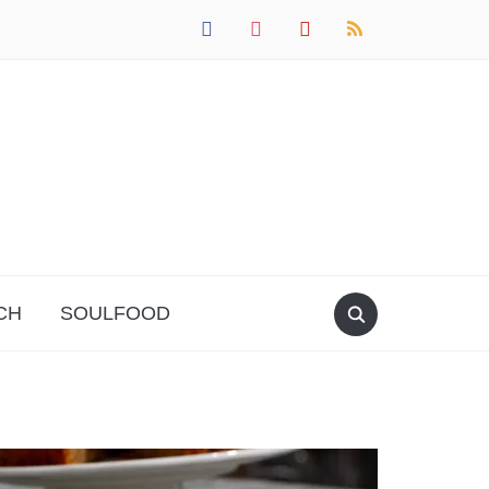
facebook
instagram
pinterest
rss
CH
SOULFOOD