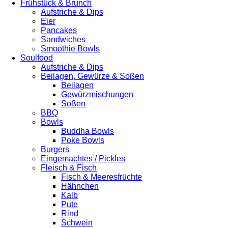
Frühstück & Brunch
Aufstriche & Dips
Eier
Pancakes
Sandwiches
Smoothie Bowls
Soulfood
Aufstriche & Dips
Beilagen, Gewürze & Soßen
Beilagen
Gewürzmischungen
Soßen
BBQ
Bowls
Buddha Bowls
Poke Bowls
Burgers
Eingemachtes / Pickles
Fleisch & Fisch
Fisch & Meeresfrüchte
Hähnchen
Kalb
Pute
Rind
Schwein