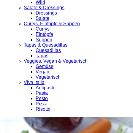
Wild
Salate & Dressings
Dressings
Salate
Currys, Eintöpfe & Suppen
Currys
Eintöpfe
Suppen
Tapas & Quesadillas
Quesadillas
Tapas
Veggies, Vegan & Vegetarisch
Gemüse
Vegan
Vegetarisch
Viva Italia
Antipasti
Pasta
Pesto
Pizza
Risotto