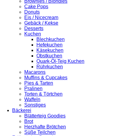
Brownies / Blondies
Cake Pops
Donuts
Eis / Nicecream
Gebäck / Kekse
Desserts
Kuchen
Blechkuchen
Hefekuchen
Käsekuchen
Obstkuchen
Quark-Öl-Teig Kuchen
Rührkuchen
Macarons
Muffins & Cupcakes
Pies & Tarten
Pralinen
Torten & Törtchen
Waffeln
Sonstiges
Bäckerei
Blätterteig Goodies
Brot
Herzhafte Brötchen
Süße Teilchen