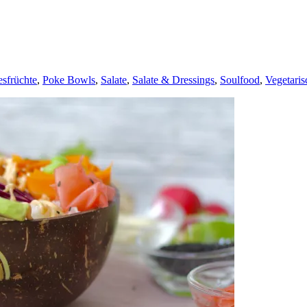
sfrüchte
,
Poke Bowls
,
Salate
,
Salate & Dressings
,
Soulfood
,
Vegetaris