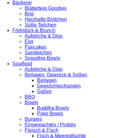
Bäckerei
Blätterteig Goodies
Brot
Herzhafte Brötchen
Süße Teilchen
Frühstück & Brunch
Aufstriche & Dips
Eier
Pancakes
Sandwiches
Smoothie Bowls
Soulfood
Aufstriche & Dips
Beilagen, Gewürze & Soßen
Beilagen
Gewürzmischungen
Soßen
BBQ
Bowls
Buddha Bowls
Poke Bowls
Burgers
Eingemachtes / Pickles
Fleisch & Fisch
Fisch & Meeresfrüchte