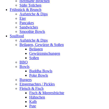
Herzhafte Brötchen
Süße Teilchen
Frühstück & Brunch
Aufstriche & Dips
Eier
Pancakes
Sandwiches
Smoothie Bowls
Soulfood
Aufstriche & Dips
Beilagen, Gewürze & Soßen
Beilagen
Gewürzmischungen
Soßen
BBQ
Bowls
Buddha Bowls
Poke Bowls
Burgers
Eingemachtes / Pickles
Fleisch & Fisch
Fisch & Meeresfrüchte
Hähnchen
Kalb
Pute