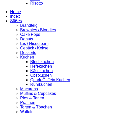
Risotto
Home
Index
Süßes
Brandteig
Brownies / Blondies
Cake Pops
Donuts
Eis / Nicecream
Gebäck / Kekse
Desserts
Kuchen
Blechkuchen
Hefekuchen
Käsekuchen
Obstkuchen
Quark-Öl-Teig Kuchen
Rührkuchen
Macarons
Muffins & Cupcakes
Pies & Tarten
Pralinen
Torten & Törtchen
Waffeln