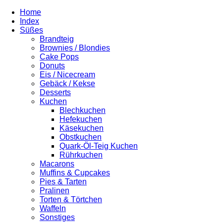
Home
Index
Süßes
Brandteig
Brownies / Blondies
Cake Pops
Donuts
Eis / Nicecream
Gebäck / Kekse
Desserts
Kuchen
Blechkuchen
Hefekuchen
Käsekuchen
Obstkuchen
Quark-Öl-Teig Kuchen
Rührkuchen
Macarons
Muffins & Cupcakes
Pies & Tarten
Pralinen
Torten & Törtchen
Waffeln
Sonstiges