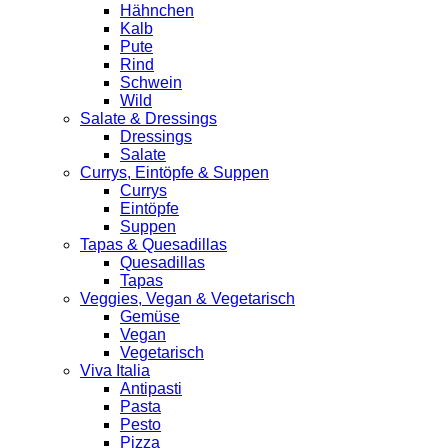
Hähnchen
Kalb
Pute
Rind
Schwein
Wild
Salate & Dressings
Dressings
Salate
Currys, Eintöpfe & Suppen
Currys
Eintöpfe
Suppen
Tapas & Quesadillas
Quesadillas
Tapas
Veggies, Vegan & Vegetarisch
Gemüse
Vegan
Vegetarisch
Viva Italia
Antipasti
Pasta
Pesto
Pizza