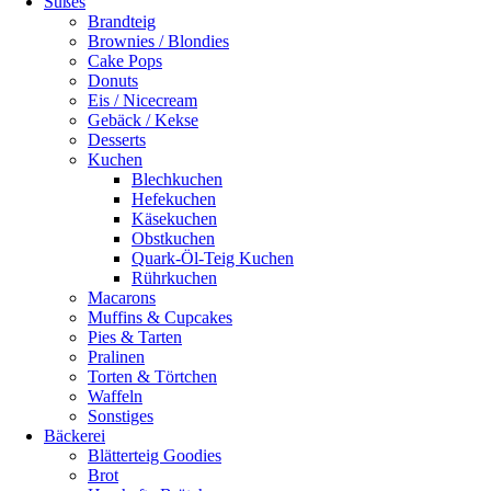
Süßes
Brandteig
Brownies / Blondies
Cake Pops
Donuts
Eis / Nicecream
Gebäck / Kekse
Desserts
Kuchen
Blechkuchen
Hefekuchen
Käsekuchen
Obstkuchen
Quark-Öl-Teig Kuchen
Rührkuchen
Macarons
Muffins & Cupcakes
Pies & Tarten
Pralinen
Torten & Törtchen
Waffeln
Sonstiges
Bäckerei
Blätterteig Goodies
Brot