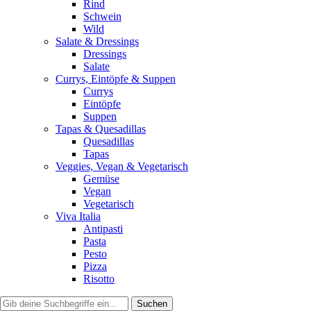
Rind
Schwein
Wild
Salate & Dressings
Dressings
Salate
Currys, Eintöpfe & Suppen
Currys
Eintöpfe
Suppen
Tapas & Quesadillas
Quesadillas
Tapas
Veggies, Vegan & Vegetarisch
Gemüse
Vegan
Vegetarisch
Viva Italia
Antipasti
Pasta
Pesto
Pizza
Risotto