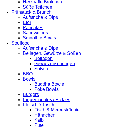
Herzhafte Brötchen
Süße Teilchen
Frühstück & Brunch
Aufstriche & Dips
Eier
Pancakes
Sandwiches
Smoothie Bowls
Soulfood
Aufstriche & Dips
Beilagen, Gewürze & Soßen
Beilagen
Gewürzmischungen
Soßen
BBQ
Bowls
Buddha Bowls
Poke Bowls
Burgers
Eingemachtes / Pickles
Fleisch & Fisch
Fisch & Meeresfrüchte
Hähnchen
Kalb
Pute