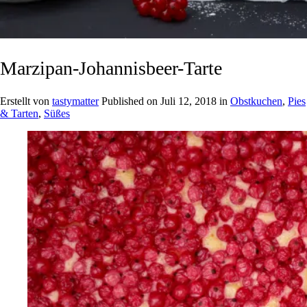
Marzipan-Johannisbeer-Tarte
Erstellt von
tastymatter
Published on
Juli 12, 2018
in
Obstkuchen
,
Pies
& Tarten
,
Süßes