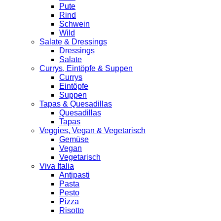
Pute
Rind
Schwein
Wild
Salate & Dressings
Dressings
Salate
Currys, Eintöpfe & Suppen
Currys
Eintöpfe
Suppen
Tapas & Quesadillas
Quesadillas
Tapas
Veggies, Vegan & Vegetarisch
Gemüse
Vegan
Vegetarisch
Viva Italia
Antipasti
Pasta
Pesto
Pizza
Risotto