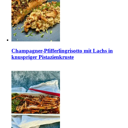
Champagner-Pfifferlingrisotto mit Lachs in
knuspriger Pistazienkruste