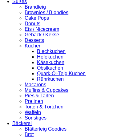
Süßes
Brandteig
Brownies / Blondies
Cake Pops
Donuts
Eis / Nicecream
Gebäck / Kekse
Desserts
Kuchen
Blechkuchen
Hefekuchen
Käsekuchen
Obstkuchen
Quark-Öl-Teig Kuchen
Rührkuchen
Macarons
Muffins & Cupcakes
Pies & Tarten
Pralinen
Torten & Törtchen
Waffeln
Sonstiges
Bäckerei
Blätterteig Goodies
Brot