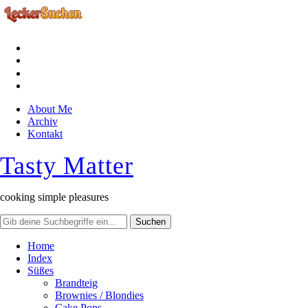
facebook
instagram
pinterest
rss
About Me
Archiv
Kontakt
Tasty Matter
cooking simple pleasures
Home
Index
Süßes
Brandteig
Brownies / Blondies
Cake Pops