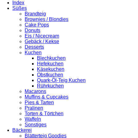
Index
Süßes
Brandteig
Brownies / Blondies
Cake Pops
Donuts
Eis / Nicecream
Gebäck / Kekse
Desserts
Kuchen
Blechkuchen
Hefekuchen
Käsekuchen
Obstkuchen
Quark-Öl-Teig Kuchen
Rührkuchen
Macarons
Muffins & Cupcakes
Pies & Tarten
Pralinen
Torten & Törtchen
Waffeln
Sonstiges
Bäckerei
Blätterteig Goodies