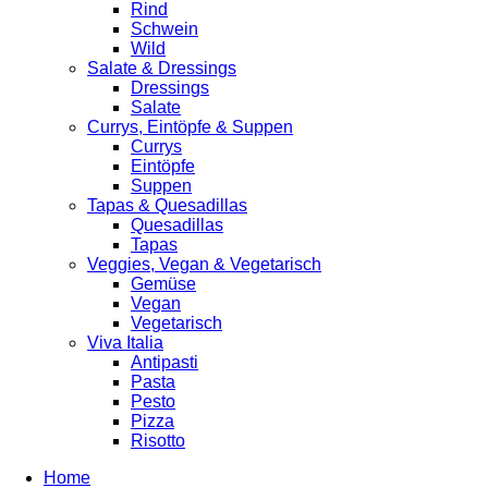
Rind
Schwein
Wild
Salate & Dressings
Dressings
Salate
Currys, Eintöpfe & Suppen
Currys
Eintöpfe
Suppen
Tapas & Quesadillas
Quesadillas
Tapas
Veggies, Vegan & Vegetarisch
Gemüse
Vegan
Vegetarisch
Viva Italia
Antipasti
Pasta
Pesto
Pizza
Risotto
Home