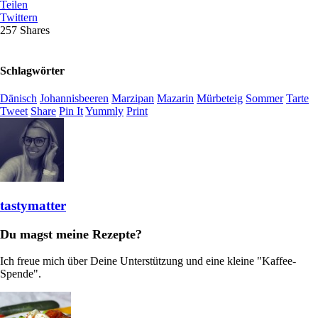
Teilen
Twittern
257
Shares
Schlagwörter
Dänisch
Johannisbeeren
Marzipan
Mazarin
Mürbeteig
Sommer
Tarte
Tweet
Share
Pin It
Yummly
Print
tastymatter
Du magst meine Rezepte?
Ich freue mich über Deine Unterstützung und eine kleine "Kaffee-
Spende".