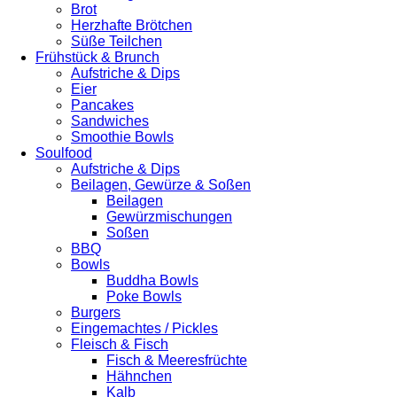
Brot
Herzhafte Brötchen
Süße Teilchen
Frühstück & Brunch
Aufstriche & Dips
Eier
Pancakes
Sandwiches
Smoothie Bowls
Soulfood
Aufstriche & Dips
Beilagen, Gewürze & Soßen
Beilagen
Gewürzmischungen
Soßen
BBQ
Bowls
Buddha Bowls
Poke Bowls
Burgers
Eingemachtes / Pickles
Fleisch & Fisch
Fisch & Meeresfrüchte
Hähnchen
Kalb