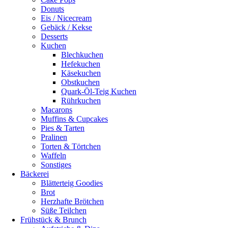
Donuts
Eis / Nicecream
Gebäck / Kekse
Desserts
Kuchen
Blechkuchen
Hefekuchen
Käsekuchen
Obstkuchen
Quark-Öl-Teig Kuchen
Rührkuchen
Macarons
Muffins & Cupcakes
Pies & Tarten
Pralinen
Torten & Törtchen
Waffeln
Sonstiges
Bäckerei
Blätterteig Goodies
Brot
Herzhafte Brötchen
Süße Teilchen
Frühstück & Brunch