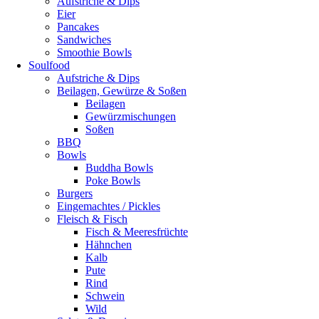
Aufstriche & Dips
Eier
Pancakes
Sandwiches
Smoothie Bowls
Soulfood
Aufstriche & Dips
Beilagen, Gewürze & Soßen
Beilagen
Gewürzmischungen
Soßen
BBQ
Bowls
Buddha Bowls
Poke Bowls
Burgers
Eingemachtes / Pickles
Fleisch & Fisch
Fisch & Meeresfrüchte
Hähnchen
Kalb
Pute
Rind
Schwein
Wild