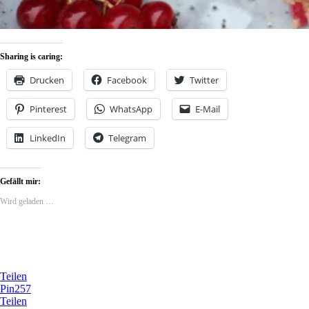
Sharing is caring:
Drucken
Facebook
Twitter
Pinterest
WhatsApp
E-Mail
LinkedIn
Telegram
Gefällt mir:
Wird geladen …
Teilen
Pin
257
Teilen