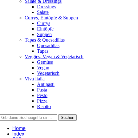
Salate & Dressings
Dressings
Salate
Currys, Eintöpfe & Suppen
Currys
Eintöpfe
Suppen
Tapas & Quesadillas
Quesadillas
Tapas
Veggies, Vegan & Vegetarisch
Gemüse
Vegan
Vegetarisch
Viva Italia
Antipasti
Pasta
Pesto
Pizza
Risotto
Home
Index