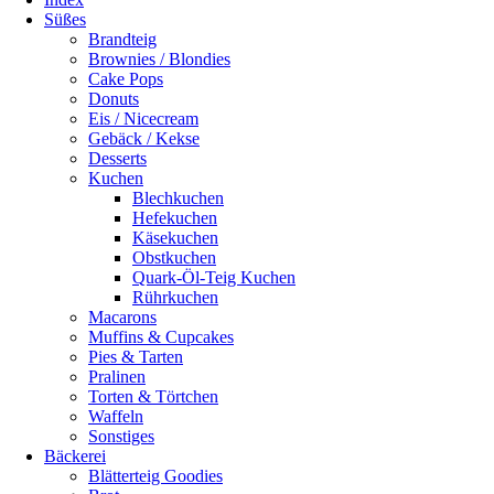
Süßes
Brandteig
Brownies / Blondies
Cake Pops
Donuts
Eis / Nicecream
Gebäck / Kekse
Desserts
Kuchen
Blechkuchen
Hefekuchen
Käsekuchen
Obstkuchen
Quark-Öl-Teig Kuchen
Rührkuchen
Macarons
Muffins & Cupcakes
Pies & Tarten
Pralinen
Torten & Törtchen
Waffeln
Sonstiges
Bäckerei
Blätterteig Goodies