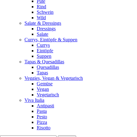
Pute
Rind
Schwein
Wild
Salate & Dressings
Dressings
Salate
Currys, Eintöpfe & Suppen
Currys
Eintöpfe
Suppen
Tapas & Quesadillas
Quesadillas
Tapas
Veggies, Vegan & Vegetarisch
Gemüse
Vegan
Vegetarisch
Viva Italia
Antipasti
Pasta
Pesto
Pizza
Risotto