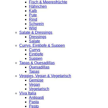
Fisch & Meeresfrüchte
Hähnchen
Kalb
Pute
Rind
Schwein
Wild
Salate & Dressings
Dressings
Salate
Currys, Eintöpfe & Suppen
Currys
Eintöpfe
Suppen
Tapas & Quesadillas
Quesadillas
Tapas
Veggies, Vegan & Vegetarisch
Gemüse
Vegan
Vegetarisch
Viva Italia
Antipasti
Pasta
Pesto