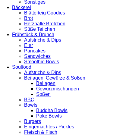
Sonstiges
Bäckerei
Blätterteig Goodies
Brot
Herzhafte Brötchen
Süße Teilchen
Frühstück & Brunch
Aufstriche & Dips
Eier
Pancakes
Sandwiches
Smoothie Bowls
Soulfood
Aufstriche & Dips
Beilagen, Gewürze & Soßen
Beilagen
Gewürzmischungen
Soßen
BBQ
Bowls
Buddha Bowls
Poke Bowls
Burgers
Eingemachtes / Pickles
Fleisch & Fisch