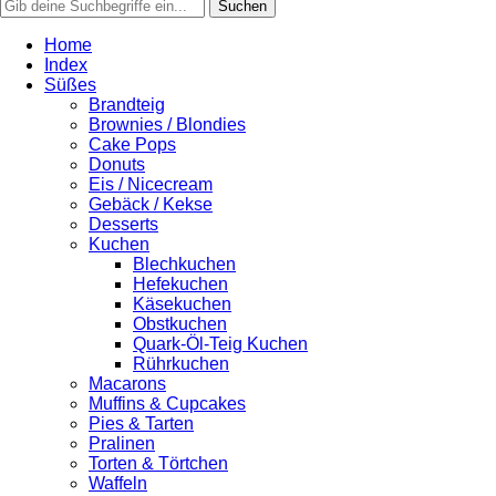
Home
Index
Süßes
Brandteig
Brownies / Blondies
Cake Pops
Donuts
Eis / Nicecream
Gebäck / Kekse
Desserts
Kuchen
Blechkuchen
Hefekuchen
Käsekuchen
Obstkuchen
Quark-Öl-Teig Kuchen
Rührkuchen
Macarons
Muffins & Cupcakes
Pies & Tarten
Pralinen
Torten & Törtchen
Waffeln