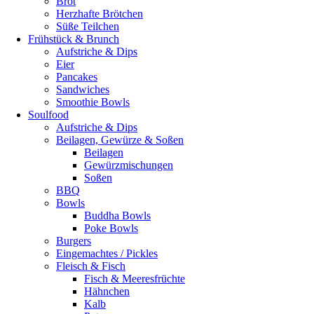
Brot
Herzhafte Brötchen
Süße Teilchen
Frühstück & Brunch
Aufstriche & Dips
Eier
Pancakes
Sandwiches
Smoothie Bowls
Soulfood
Aufstriche & Dips
Beilagen, Gewürze & Soßen
Beilagen
Gewürzmischungen
Soßen
BBQ
Bowls
Buddha Bowls
Poke Bowls
Burgers
Eingemachtes / Pickles
Fleisch & Fisch
Fisch & Meeresfrüchte
Hähnchen
Kalb