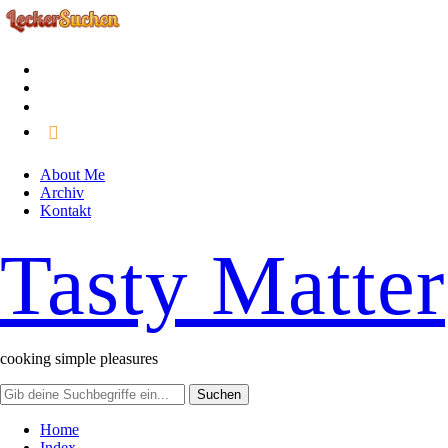
facebook
instagram
pinterest
rss
About Me
Archiv
Kontakt
Tasty Matter
cooking simple pleasures
Home
Index