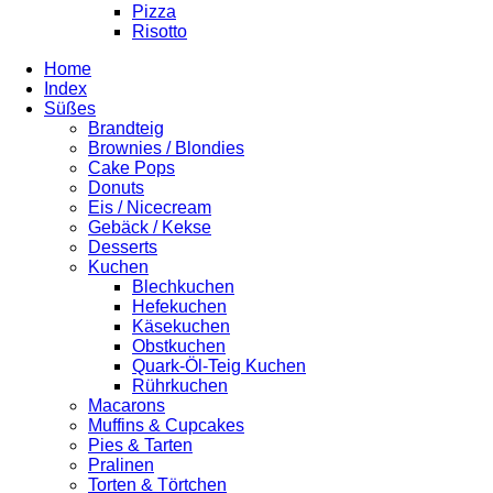
Pizza
Risotto
Home
Index
Süßes
Brandteig
Brownies / Blondies
Cake Pops
Donuts
Eis / Nicecream
Gebäck / Kekse
Desserts
Kuchen
Blechkuchen
Hefekuchen
Käsekuchen
Obstkuchen
Quark-Öl-Teig Kuchen
Rührkuchen
Macarons
Muffins & Cupcakes
Pies & Tarten
Pralinen
Torten & Törtchen