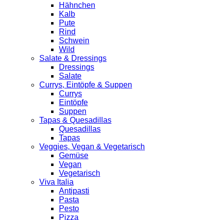
Hähnchen
Kalb
Pute
Rind
Schwein
Wild
Salate & Dressings
Dressings
Salate
Currys, Eintöpfe & Suppen
Currys
Eintöpfe
Suppen
Tapas & Quesadillas
Quesadillas
Tapas
Veggies, Vegan & Vegetarisch
Gemüse
Vegan
Vegetarisch
Viva Italia
Antipasti
Pasta
Pesto
Pizza