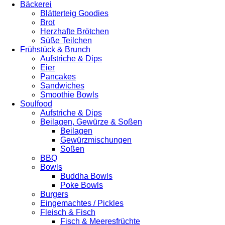
Bäckerei
Blätterteig Goodies
Brot
Herzhafte Brötchen
Süße Teilchen
Frühstück & Brunch
Aufstriche & Dips
Eier
Pancakes
Sandwiches
Smoothie Bowls
Soulfood
Aufstriche & Dips
Beilagen, Gewürze & Soßen
Beilagen
Gewürzmischungen
Soßen
BBQ
Bowls
Buddha Bowls
Poke Bowls
Burgers
Eingemachtes / Pickles
Fleisch & Fisch
Fisch & Meeresfrüchte