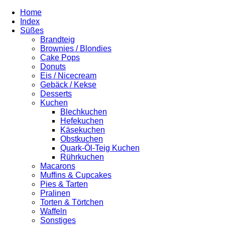
Home
Index
Süßes
Brandteig
Brownies / Blondies
Cake Pops
Donuts
Eis / Nicecream
Gebäck / Kekse
Desserts
Kuchen
Blechkuchen
Hefekuchen
Käsekuchen
Obstkuchen
Quark-Öl-Teig Kuchen
Rührkuchen
Macarons
Muffins & Cupcakes
Pies & Tarten
Pralinen
Torten & Törtchen
Waffeln
Sonstiges