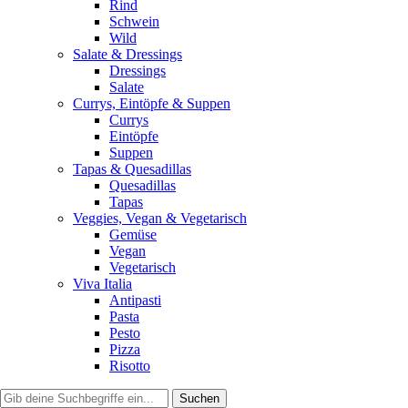
Rind
Schwein
Wild
Salate & Dressings
Dressings
Salate
Currys, Eintöpfe & Suppen
Currys
Eintöpfe
Suppen
Tapas & Quesadillas
Quesadillas
Tapas
Veggies, Vegan & Vegetarisch
Gemüse
Vegan
Vegetarisch
Viva Italia
Antipasti
Pasta
Pesto
Pizza
Risotto