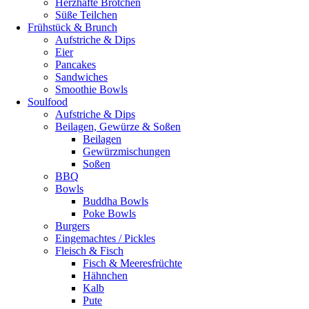
Herzhafte Brötchen
Süße Teilchen
Frühstück & Brunch
Aufstriche & Dips
Eier
Pancakes
Sandwiches
Smoothie Bowls
Soulfood
Aufstriche & Dips
Beilagen, Gewürze & Soßen
Beilagen
Gewürzmischungen
Soßen
BBQ
Bowls
Buddha Bowls
Poke Bowls
Burgers
Eingemachtes / Pickles
Fleisch & Fisch
Fisch & Meeresfrüchte
Hähnchen
Kalb
Pute