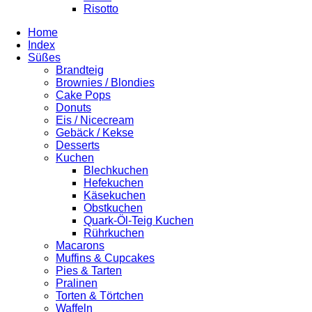
Risotto
Home
Index
Süßes
Brandteig
Brownies / Blondies
Cake Pops
Donuts
Eis / Nicecream
Gebäck / Kekse
Desserts
Kuchen
Blechkuchen
Hefekuchen
Käsekuchen
Obstkuchen
Quark-Öl-Teig Kuchen
Rührkuchen
Macarons
Muffins & Cupcakes
Pies & Tarten
Pralinen
Torten & Törtchen
Waffeln