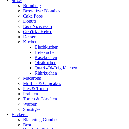
Süßes
Brandteig
Brownies / Blondies
Cake Pops
Donuts
Eis / Nicecream
Gebäck / Kekse
Desserts
Kuchen
Blechkuchen
Hefekuchen
Käsekuchen
Obstkuchen
Quark-Öl-Teig Kuchen
Rührkuchen
Macarons
Muffins & Cupcakes
Pies & Tarten
Pralinen
Torten & Törtchen
Waffeln
Sonstiges
Bäckerei
Blätterteig Goodies
Brot