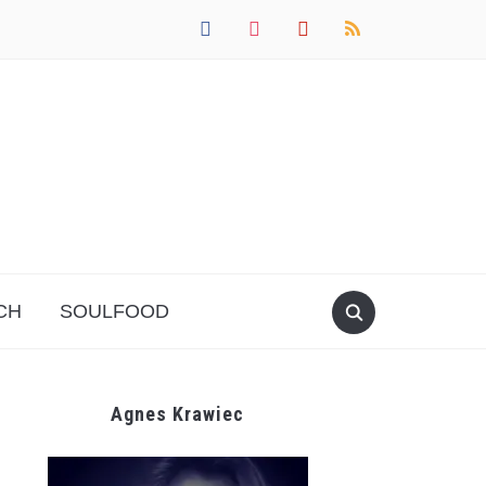
facebook
instagram
pinterest
rss
CH
SOULFOOD
Agnes Krawiec