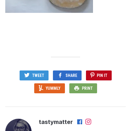
TWEET
SHARE
PIN IT
YUMMLY
PRINT
tastymatter