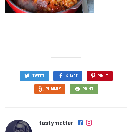
TWEET
SHARE
PIN IT
YUMMLY
PRINT
tastymatter