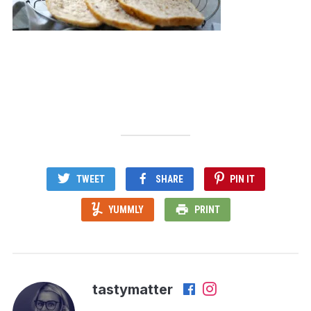
TWEET
SHARE
PIN IT
YUMMLY
PRINT
tastymatter