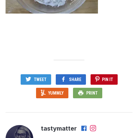
TWEET
SHARE
PIN IT
YUMMLY
PRINT
tastymatter