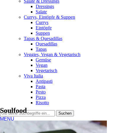
Salate & Dressings
Dressings
Salate
Currys, Eintöpfe & Suppen
Currys
Eintöpfe
Suppen
Tapas & Quesadillas
Quesadillas
Tapas
Veggies, Vegan & Vegetarisch
Gemüse
Vegan
Vegetarisch
Viva Italia
Antipasti
Pasta
Pesto
Pizza
Risotto
Soulfood
MENU
Home