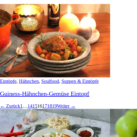
Eintöpfe
,
Hähnchen
,
Soulfood
,
Suppen & Eintöpfe
Guiness-Hähnchen-Gemüse Eintopf
← Zurück
1
…
14
15
16
17
18
19
Weiter →