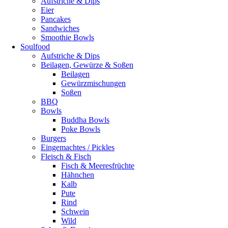
Aufstriche & Dips
Eier
Pancakes
Sandwiches
Smoothie Bowls
Soulfood
Aufstriche & Dips
Beilagen, Gewürze & Soßen
Beilagen
Gewürzmischungen
Soßen
BBQ
Bowls
Buddha Bowls
Poke Bowls
Burgers
Eingemachtes / Pickles
Fleisch & Fisch
Fisch & Meeresfrüchte
Hähnchen
Kalb
Pute
Rind
Schwein
Wild