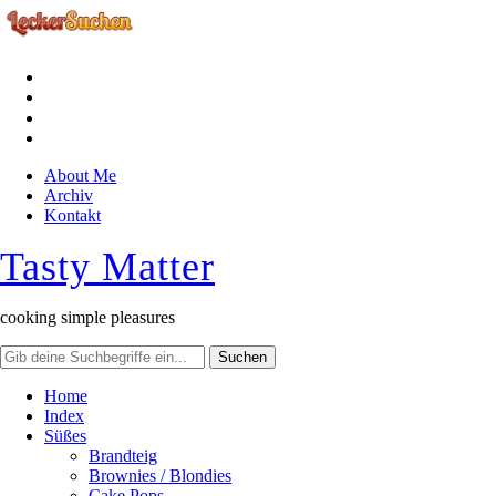
facebook
instagram
pinterest
rss
About Me
Archiv
Kontakt
Tasty Matter
cooking simple pleasures
Home
Index
Süßes
Brandteig
Brownies / Blondies
Cake Pops