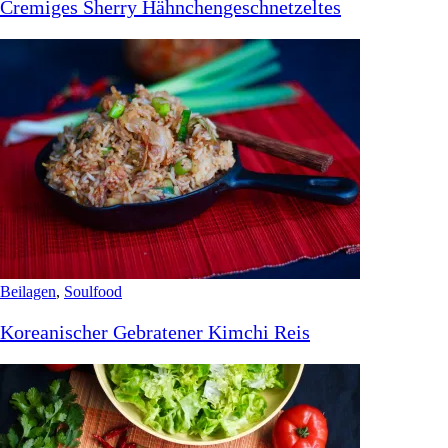
Cremiges Sherry Hähnchengeschnetzeltes
Beilagen
,
Soulfood
Koreanischer Gebratener Kimchi Reis