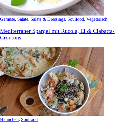
Gemüse
,
Salate
,
Salate & Dressings
,
Soulfood
,
Vegetarisch
Mediterraner Spargel mit Rucola, Ei & Ciabatta-
Croutons
Hähnchen
,
Soulfood