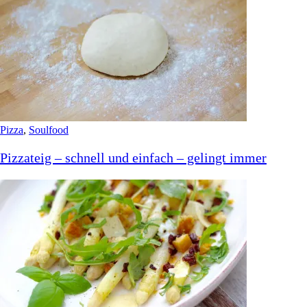
Home
Index
Süßes
Bäckerei
Frühstück & Brunch
Soulfood
Pizza
,
Soulfood
Pizzateig – schnell und einfach – gelingt immer