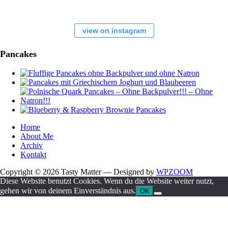
view on instagram
Pancakes
Home
About Me
Archiv
Kontakt
Copyright © 2026 Tasty Matter
— Designed by
WPZOOM
Diese Website benutzt Cookies. Wenn du die Website weiter nutzt,
gehen wir von deinem Einverständnis aus.
OK