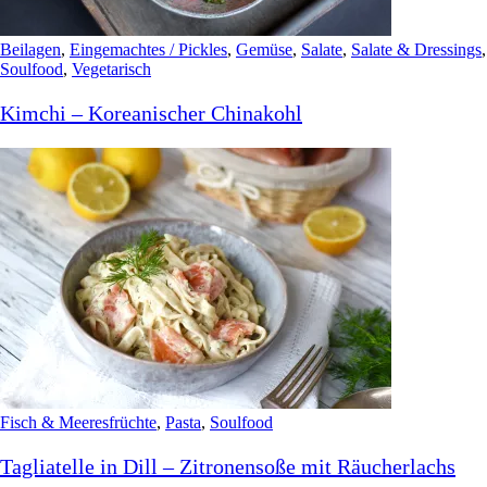
Beilagen
,
Eingemachtes / Pickles
,
Gemüse
,
Salate
,
Salate & Dressings
,
Soulfood
,
Vegetarisch
Kimchi – Koreanischer Chinakohl
Fisch & Meeresfrüchte
,
Pasta
,
Soulfood
Tagliatelle in Dill – Zitronensoße mit Räucherlachs