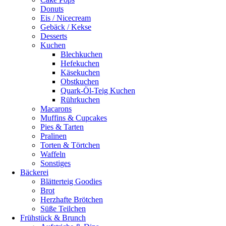
Donuts
Eis / Nicecream
Gebäck / Kekse
Desserts
Kuchen
Blechkuchen
Hefekuchen
Käsekuchen
Obstkuchen
Quark-Öl-Teig Kuchen
Rührkuchen
Macarons
Muffins & Cupcakes
Pies & Tarten
Pralinen
Torten & Törtchen
Waffeln
Sonstiges
Bäckerei
Blätterteig Goodies
Brot
Herzhafte Brötchen
Süße Teilchen
Frühstück & Brunch