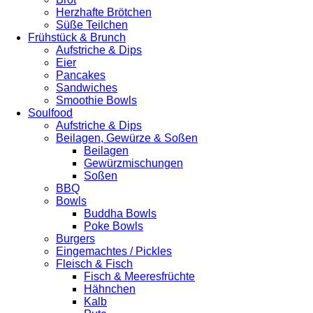
Herzhafte Brötchen
Süße Teilchen
Frühstück & Brunch
Aufstriche & Dips
Eier
Pancakes
Sandwiches
Smoothie Bowls
Soulfood
Aufstriche & Dips
Beilagen, Gewürze & Soßen
Beilagen
Gewürzmischungen
Soßen
BBQ
Bowls
Buddha Bowls
Poke Bowls
Burgers
Eingemachtes / Pickles
Fleisch & Fisch
Fisch & Meeresfrüchte
Hähnchen
Kalb