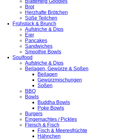
Blätterteig Goodies
Brot
Herzhafte Brötchen
Süße Teilchen
Frühstück & Brunch
Aufstriche & Dips
Eier
Pancakes
Sandwiches
Smoothie Bowls
Soulfood
Aufstriche & Dips
Beilagen, Gewürze & Soßen
Beilagen
Gewürzmischungen
Soßen
BBQ
Bowls
Buddha Bowls
Poke Bowls
Burgers
Eingemachtes / Pickles
Fleisch & Fisch
Fisch & Meeresfrüchte
Hähnchen