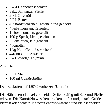
3 – 4 Hähnchenschenken
Salz, Schwarzer Pfeffer
2 EL Olivenöl
2 EL Butter
4 Knoblauchzehen, geschält und gehackt
4 reife Tomaten, geviertelt
1 Dose Tomaten, geschält
100 g Speck, klein geschnitten
3 Schalotten, fein gehackt
4 Karotten
1 kg Kartoffeln, festkochend
440 ml Guinness-Bier
5 – 6 Zweige Thymian
Zusätzlich:
3 EL Mehl
100 ml Gemüsebrühe
Den Backofen auf 180°C vorheizen (Umluft).
Die Hähnchenschenkel von beiden Seiten kräftig mit Salz und Pfeffer
würzen. Die Kartoffeln waschen, trocken tupfen und je nach Größe
vierteln oder achteln. Karotten ebenso waschen und kleinschneiden.