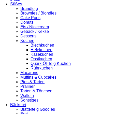
Süßes
Brandteig
Brownies / Blondies
Cake Pops
Donuts
Eis / Nicecream
Gebäck / Kekse
Desserts
Kuchen
Blechkuchen
Hefekuchen
Käsekuchen
Obstkuchen
Quark-Öl-Teig Kuchen
Rührkuchen
Macarons
Muffins & Cupcakes
Pies & Tarten
Pralinen
Torten & Törtchen
Waffeln
Sonstiges
Bäckerei
Blätterteig Goodies
Brot