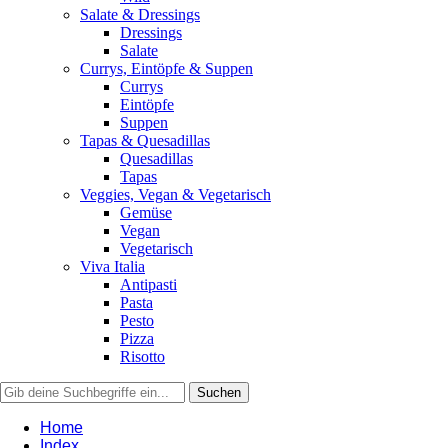
Salate & Dressings
Dressings
Salate
Currys, Eintöpfe & Suppen
Currys
Eintöpfe
Suppen
Tapas & Quesadillas
Quesadillas
Tapas
Veggies, Vegan & Vegetarisch
Gemüse
Vegan
Vegetarisch
Viva Italia
Antipasti
Pasta
Pesto
Pizza
Risotto
Home
Index