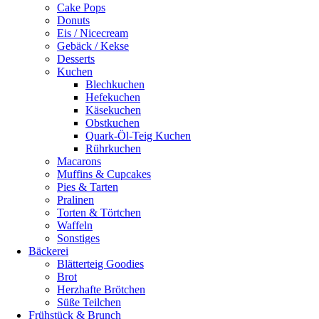
Cake Pops
Donuts
Eis / Nicecream
Gebäck / Kekse
Desserts
Kuchen
Blechkuchen
Hefekuchen
Käsekuchen
Obstkuchen
Quark-Öl-Teig Kuchen
Rührkuchen
Macarons
Muffins & Cupcakes
Pies & Tarten
Pralinen
Torten & Törtchen
Waffeln
Sonstiges
Bäckerei
Blätterteig Goodies
Brot
Herzhafte Brötchen
Süße Teilchen
Frühstück & Brunch