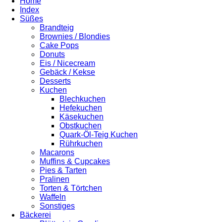
Home
Index
Süßes
Brandteig
Brownies / Blondies
Cake Pops
Donuts
Eis / Nicecream
Gebäck / Kekse
Desserts
Kuchen
Blechkuchen
Hefekuchen
Käsekuchen
Obstkuchen
Quark-Öl-Teig Kuchen
Rührkuchen
Macarons
Muffins & Cupcakes
Pies & Tarten
Pralinen
Torten & Törtchen
Waffeln
Sonstiges
Bäckerei