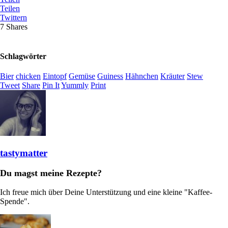
Teilen
Twittern
7
Shares
Schlagwörter
Bier
chicken
Eintopf
Gemüse
Guiness
Hähnchen
Kräuter
Stew
Tweet
Share
Pin It
Yummly
Print
tastymatter
Du magst meine Rezepte?
Ich freue mich über Deine Unterstützung und eine kleine "Kaffee-
Spende".