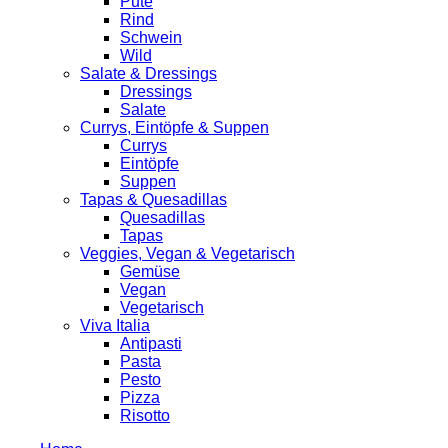
Pute
Rind
Schwein
Wild
Salate & Dressings
Dressings
Salate
Currys, Eintöpfe & Suppen
Currys
Eintöpfe
Suppen
Tapas & Quesadillas
Quesadillas
Tapas
Veggies, Vegan & Vegetarisch
Gemüse
Vegan
Vegetarisch
Viva Italia
Antipasti
Pasta
Pesto
Pizza
Risotto