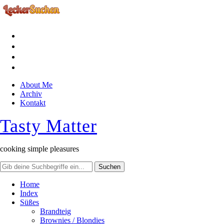
facebook
instagram
pinterest
rss
About Me
Archiv
Kontakt
Tasty Matter
cooking simple pleasures
Home
Index
Süßes
Brandteig
Brownies / Blondies